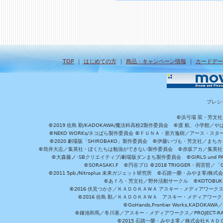
TOP
｜
はじめての方
｜
商品・キャンペーン情報
｜
カードデー
プレシ
©浜弓場 双・芳文
©2019 佐島 勤/KADOKAWA/魔法科高校2製作委員会 ©渡 航、小学
©NEKO WORKs/ネコぱら製作委員会 ©ＦＵＮＡ・亜方逸樹／アース・スタ
©2020 劇場版「SHIROBAKO」製作委員会 ©伊藤いづも・芳文社／まちカ
©筒井大志／集英社・ぼくたちは勉強ができない製作委員会 ©赤坂アカ／集英社・かぐ
©大森藤ノ･SBクリエイティブ/劇場版ダンまち製作委員会 ©GIRLS und P
©SORASAKI.F ©円谷プロ ©2018 TRIGGER・雨宮哲／
©2011 5pb./Nitroplus 未来ガジェット研究所 ©石踏一榮・みやま零
©あｆろ・芳文社／野外活動サークル ©KOTOBUKIYA /
©2016 伏見つかさ／ＫＡＤＯＫＡＷＡ アスキー・メディアワーク
©2016 佐島 勤／ＫＡＤＯＫＡＷＡ アスキー・メディアワークス刊
©GoHands,Frontier Works,KADO
©鎌池和馬／冬川基／アスキー・メディアワークス／PROJECT-RAI
©2015 石踏一榮・みやま零／株式会社ＫＡ