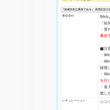
『結城友奈は勇者である』 発売記念大
事前受付
We
『結
・受付
事前
■注
・W
・W
絡致
・W
を行
・各
致し
レギュレーション
シン