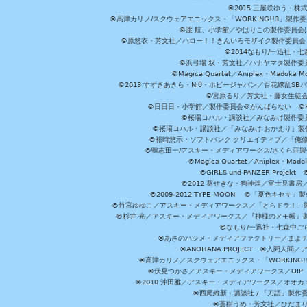
©2015 三屋咲ゆう・株
©高津カリノ/スクウェアエニックス・「WORKING!!3」製作
©渡 航、小学館／やはりこの製作委員会はまちがっ
©原悠衣・芳文社／ハロー！！きんいろモザイク製作委員会 ©
©2014なもり/一迅社・七
©浜弓場 双・芳文社／ハナヤマタ製作委
©Magica Quartet／Aniplex・Madoka 
©2013 すずきあきら・Niθ・ホビージャパン／百花繚乱S
©宮原るり／芳文社・藤女生徒
©日日日・小学館／製作委員会＠がんばらない ©KADOKA
©桜場コハル・講談社／みなみけ製作委
©桜場コハル・講談社／「みなみけ おかえり」製
©裕時悠示・ソフトバンク クリエイティブ／「俺修
©鴨志田一/アスキー・メディアワークス/さくら荘製作委員会 ©Cr
©Magica Quartet／Aniplex・Mad
©GIRLS und PANZER Pr
©2012 葵せきな・狗神煌／富士見書房
©2009-2012 TYPE-MOON ©「夏色キ
©竹宮ゆゆこ／アスキー・メディアワークス／「とらドラ！」製作
©杉井 光／アスキー・メディアワークス／『神様のメモ帳』製
©なもり/一迅社・七森中ご
©あさのハジメ・メディアファクトリー／まよチ
©ANOHANA PROJECT ©入間
©高津カリノ／スクウェアエニックス・「WORKING!!」製作委員
©伏見つかさ／アスキー・メディアワークス／OIP 
©2010 沖田雅／アスキー・メディアワークス／オオ
©西尾維新・講談社 / 「刀語」製
©蒼樹うめ・芳文社／ひだま