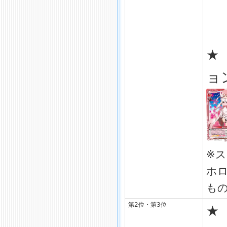
★
ョ
※
ホ
も
第2位・第3位
★