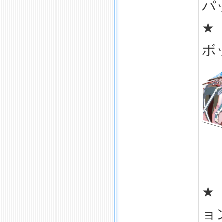
パ
★
ボ
★
ョ