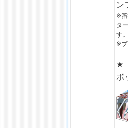
ン
※
タ
す
※
★
ボ