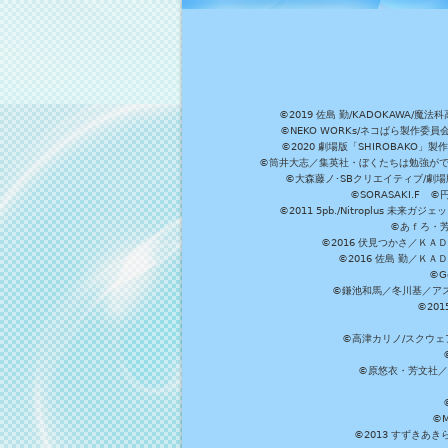
©2019 佐島 勤/KADOKAW
©NEKO WORKs/ネコぱら製作委
©2020 劇場版「SHIROBAKO
©筒井大志／集英社・ぼくたちは勉強ができ
©大森藤ノ･SBクリエイティブ/劇場版
©SORASAKI.F 
©2011 5pb./Nitroplus
©あｆろ・芳文
©2016 伏見つかさ／Ｋ
©2016 佐島 勤／Ｋ
©G
©鎌池和馬／冬川基／アスキ
©20
©高津カリノ/スクウェア
©原悠衣・芳文社／
©M
©2013 すずきあ