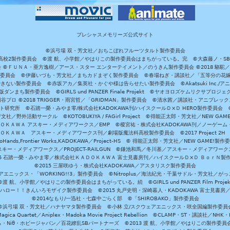
プレシャスメモリーズ公式サイト
©浜弓場 双・芳文社／おちこぼれフルーツタルト製作委員会
A/魔法科高校2製作委員会 ©渡 航、小学館／やはりこの製作委員会はまちがっている。完 ©大森藤ノ・S
員会 ©ＦＵＮＡ・亜方逸樹／アース・スター エンターテイメント／のうきん製作委員会 ©2018 駱駝
」製作委員会 ©伊藤いづも・芳文社／まちカドまぞく製作委員会 ©春場ねぎ・講談社／「五等分の花嫁」製作
ない製作委員会 ©赤坂アカ／集英社・かぐや様は告らせたい製作委員会 ©Akatsuki Inc./
ダンまち製作委員会 ©GIRLS und PANZER Finale Projekt ©ヤオヨロズケムリクサプ
©円谷プロ ©2018 TRIGGER・雨宮哲／「GRIDMAN」製作委員会 ©清水茜／講談社・アニプレックス・da
 未来ガジェット研究所 ©石踏一榮・みやま零/株式会社KADOKAWA刊/ハイスクールＤ×Ｄ HERO製作委
社／野外活動サークル ©KOTOBUKIYA / FAGirl Project ©得能正太郎・芳文社／NEW GAM
ＡＤＯＫＡＷＡ アスキー・メディアワークス／EMP ©榎宮祐・株式会社KADOKAWA刊／ノーゲーム
ＡＤＯＫＡＷＡ アスキー・メディアワークス刊／劇場版魔法科高校製作委員会 ©2017 Project 2H
oHands,Frontier Works,KADOKAWA／Project-HS © 得能正太郎・芳文社／NEW GAME!製作
ー・メディアワークス／PROJECT-RAILGUN ©鎌池和馬／冬川基／アスキー・メディアワークス／PRO
15 石踏一榮・みやま零／株式会社ＫＡＤＯＫＡＷＡ 富士見書房刊／ハイスクールＤ×Ｄ ＢｏｒＮ製
©2015 三屋咲ゆう・株式会社KADOKAWA／アスタリスク製作委員会
エニックス・「WORKING!!3」製作委員会 ©Nitroplus／海法紀光・千葉サドル・芳文社／
©渡 航、小学館／やはりこの製作委員会はまちがっている。続 ©GIRLS und PANZER Film Projek
ハロー！！きんいろモザイク製作委員会 ©2015 丸戸史明・深崎暮人・KADOKAWA 富士見書房
©2014なもり/一迅社・七森中ごらく部 ©「SHIROBAKO」製作委員会
©浜弓場 双・芳文社／ハナヤマタ製作委員会 ©小林 立/スクウェアエニックス・咲全国編製作委員
agica Quartet／Aniplex・Madoka Movie Project Rebellion ©CLAMP・ST・講談社／NHK・
きら・Niθ・ホビージャパン／百花繚乱SBパートナーズ ©2013 渡 航、小学館／やはりこの製作委