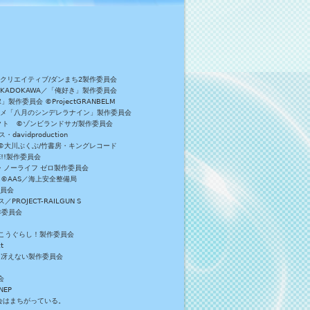
Bクリエイティブ/ダンまち2製作委員会
／KADOKAWA／「俺好き」製作委員会
委員会 ©ProjectGRANBELM
アニメ「八月のシンデレラナイン」製作委員会
ロジェクト ©ゾンビランドサガ製作委員会
vidproduction
員会 ©大川ぶくぶ/竹書房・キングレコード
E!!製作委員会
・ノーライフ ゼロ製作委員会
 ©AAS／海上安全整備局
委員会
JECT-RAILGUN S
作委員会
がっこうぐらし！製作委員会
t
／冴えない製作委員会
会
NEP
員会はまちがっている。