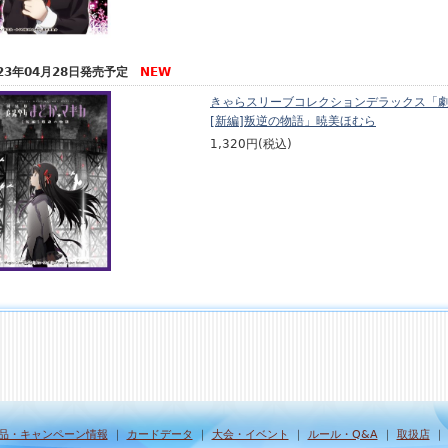
023年04月28日発売予定
NEW
きゃらスリーブコレクションデラックス「劇
[新編]叛逆の物語」暁美ほむら
1,320円(税込)
品・キャンペーン情報
｜
カードデータ
｜
大会・イベント
｜
ルール・Q&A
｜
取扱店