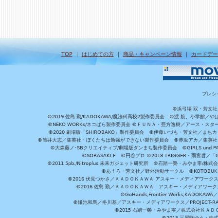
TOP
｜
はじめての方
｜
商品・キャンペーン情報
｜
カードデー
プレシ
©浜弓場 双・芳文
©2019 佐島 勤/KADOKAWA/魔法科高校2製作委員会 ©渡 航、小学
©NEKO WORKs/ネコぱら製作委員会 ©ＦＵＮＡ・亜方逸樹／アース・スタ
©2020 劇場版「SHIROBAKO」製作委員会 ©伊藤いづも・芳文社／まちカ
©筒井大志／集英社・ぼくたちは勉強ができない製作委員会 ©赤坂アカ／集英社・かぐ
©大森藤ノ･SBクリエイティブ/劇場版ダンまち製作委員会 ©GIRLS und P
©SORASAKI.F ©円谷プロ ©2018 TRIGGER・雨宮哲／
©2011 5pb./Nitroplus 未来ガジェット研究所 ©石踏一榮・みやま零
©あｆろ・芳文社／野外活動サークル ©KOTOBUKIYA /
©2016 伏見つかさ／ＫＡＤＯＫＡＷＡ アスキー・メディアワーク
©2016 佐島 勤／ＫＡＤＯＫＡＷＡ アスキー・メディアワークス刊
©GoHands,Frontier Works,KADO
©鎌池和馬／冬川基／アスキー・メディアワークス／PROJECT-RAI
©2015 石踏一榮・みやま零／株式会社ＫＡ
©2015 三屋咲ゆう・株