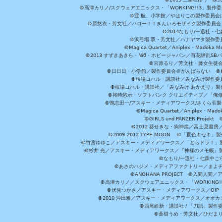
©高津カリノ/スクウェアエニックス・「WORKING!!3」製作
©渡 航、小学館／やはりこの製作委員会はまちがっ
©原悠衣・芳文社／ハロー！！きんいろモザイク製作委員会 ©
©2014なもり/一迅社・七
©浜弓場 双・芳文社／ハナヤマタ製作委
©Magica Quartet／Aniplex・Madoka 
©2013 すずきあきら・Niθ・ホビージャパン／百花繚乱S
©宮原るり／芳文社・藤女生徒
©日日日・小学館／製作委員会＠がんばらない ©KADOKA
©桜場コハル・講談社／みなみけ製作委
©桜場コハル・講談社／「みなみけ おかえり」製
©裕時悠示・ソフトバンク クリエイティブ／「俺修
©鴨志田一/アスキー・メディアワークス/さくら荘製作委員会 ©Cr
©Magica Quartet／Aniplex・Mad
©GIRLS und PANZER Pr
©2012 葵せきな・狗神煌／富士見書房
©2009-2012 TYPE-MOON ©「夏色キ
©竹宮ゆゆこ／アスキー・メディアワークス／「とらドラ！」製作
©杉井 光／アスキー・メディアワークス／『神様のメモ帳』製
©なもり/一迅社・七森中ご
©あさのハジメ・メディアファクトリー／まよチ
©ANOHANA PROJECT ©入間
©高津カリノ／スクウェアエニックス・「WORKING!!」製作委員
©伏見つかさ／アスキー・メディアワークス／OIP 
©2010 沖田雅／アスキー・メディアワークス／オオ
©西尾維新・講談社 / 「刀語」製
©蒼樹うめ・芳文社／ひだま