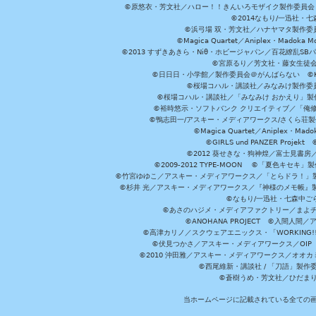
©原悠衣・芳文社／ハロー！！きんいろモザイク製作委員会 ©
©2014なもり/一迅社・七
©浜弓場 双・芳文社／ハナヤマタ製作委
©Magica Quartet／Aniplex・Madoka 
©2013 すずきあきら・Niθ・ホビージャパン／百花繚乱S
©宮原るり／芳文社・藤女生徒
©日日日・小学館／製作委員会＠がんばらない ©KADOKA
©桜場コハル・講談社／みなみけ製作委
©桜場コハル・講談社／「みなみけ おかえり」製
©裕時悠示・ソフトバンク クリエイティブ／「俺修
©鴨志田一/アスキー・メディアワークス/さくら荘製作委員会 ©Cr
©Magica Quartet／Aniplex・Mad
©GIRLS und PANZER Pr
©2012 葵せきな・狗神煌／富士見書房
©2009-2012 TYPE-MOON ©「夏色キ
©竹宮ゆゆこ／アスキー・メディアワークス／「とらドラ！」製作
©杉井 光／アスキー・メディアワークス／『神様のメモ帳』製
©なもり/一迅社・七森中ご
©あさのハジメ・メディアファクトリー／まよチ
©ANOHANA PROJECT ©入間
©高津カリノ／スクウェアエニックス・「WORKING!!」製作委員
©伏見つかさ／アスキー・メディアワークス／OIP 
©2010 沖田雅／アスキー・メディアワークス／オオ
©西尾維新・講談社 / 「刀語」製
©蒼樹うめ・芳文社／ひだま
当ホームページに記載されている全ての