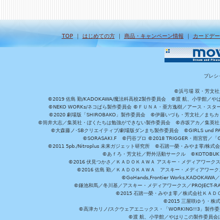
TOP
｜
はじめての方
｜
商品・キャンペーン情報
｜
カードデー
プレシ
©浜弓場 双・芳文
©2019 佐島 勤/KADOKAWA/魔法科高校2製作委員会 ©渡 航、小学
©NEKO WORKs/ネコぱら製作委員会 ©ＦＵＮＡ・亜方逸樹／アース・スタ
©2020 劇場版「SHIROBAKO」製作委員会 ©伊藤いづも・芳文社／まちカ
©筒井大志／集英社・ぼくたちは勉強ができない製作委員会 ©赤坂アカ／集英社・かぐ
©大森藤ノ･SBクリエイティブ/劇場版ダンまち製作委員会 ©GIRLS und P
©SORASAKI.F ©円谷プロ ©2018 TRIGGER・雨宮哲／
©2011 5pb./Nitroplus 未来ガジェット研究所 ©石踏一榮・みやま零
©あｆろ・芳文社／野外活動サークル ©KOTOBUKIYA /
©2016 伏見つかさ／ＫＡＤＯＫＡＷＡ アスキー・メディアワーク
©2016 佐島 勤／ＫＡＤＯＫＡＷＡ アスキー・メディアワークス刊
©GoHands,Frontier Works,KADO
©鎌池和馬／冬川基／アスキー・メディアワークス／PROJECT-RAI
©2015 石踏一榮・みやま零／株式会社ＫＡ
©2015 三屋咲ゆう・株
©高津カリノ/スクウェアエニックス・「WORKING!!3」製作
©渡 航、小学館／やはりこの製作委員会はまちがっ