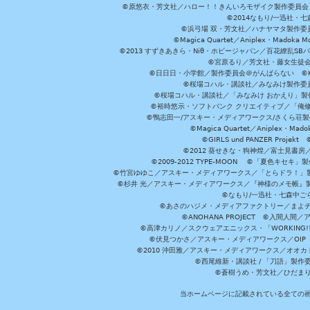
©原悠衣・芳文社／ハロー！！きんいろモザイク製作委員会 ©
©2014なもり/一迅社・七
©浜弓場 双・芳文社／ハナヤマタ製作委
©Magica Quartet／Aniplex・Madoka 
©2013 すずきあきら・Niθ・ホビージャパン／百花繚乱S
©宮原るり／芳文社・藤女生徒
©日日日・小学館／製作委員会＠がんばらない ©KADOKA
©桜場コハル・講談社／みなみけ製作委
©桜場コハル・講談社／「みなみけ おかえり」製
©裕時悠示・ソフトバンク クリエイティブ／「俺修
©鴨志田一/アスキー・メディアワークス/さくら荘製作委員会 ©Cr
©Magica Quartet／Aniplex・Mad
©GIRLS und PANZER Pr
©2012 葵せきな・狗神煌／富士見書房
©2009-2012 TYPE-MOON ©「夏色キ
©竹宮ゆゆこ／アスキー・メディアワークス／「とらドラ！」製作
©杉井 光／アスキー・メディアワークス／『神様のメモ帳』製
©なもり/一迅社・七森中ご
©あさのハジメ・メディアファクトリー／まよチ
©ANOHANA PROJECT ©入間
©高津カリノ／スクウェアエニックス・「WORKING!!」製作委員
©伏見つかさ／アスキー・メディアワークス／OIP 
©2010 沖田雅／アスキー・メディアワークス／オオ
©西尾維新・講談社 / 「刀語」製
©蒼樹うめ・芳文社／ひだま
当ホームページに記載されている全ての