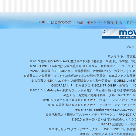
TOP
｜
はじめての方
｜
商品・キャンペーン情報
｜
カードデー
プレシ
©浜弓場 双・芳文
©2019 佐島 勤/KADOKAWA/魔法科高校2製作委員会 ©渡 航、小学
©NEKO WORKs/ネコぱら製作委員会 ©ＦＵＮＡ・亜方逸樹／アース・スタ
©2020 劇場版「SHIROBAKO」製作委員会 ©伊藤いづも・芳文社／まちカ
©筒井大志／集英社・ぼくたちは勉強ができない製作委員会 ©赤坂アカ／集英社・かぐ
©大森藤ノ･SBクリエイティブ/劇場版ダンまち製作委員会 ©GIRLS und P
©SORASAKI.F ©円谷プロ ©2018 TRIGGER・雨宮哲／
©2011 5pb./Nitroplus 未来ガジェット研究所 ©石踏一榮・みやま零
©あｆろ・芳文社／野外活動サークル ©KOTOBUKIYA /
©2016 伏見つかさ／ＫＡＤＯＫＡＷＡ アスキー・メディアワーク
©2016 佐島 勤／ＫＡＤＯＫＡＷＡ アスキー・メディアワークス刊
©GoHands,Frontier Works,KADO
©鎌池和馬／冬川基／アスキー・メディアワークス／PROJECT-RAI
©2015 石踏一榮・みやま零／株式会社ＫＡ
©2015 三屋咲ゆう・株
©高津カリノ/スクウェアエニックス・「WORKING!!3」製作
©渡 航、小学館／やはりこの製作委員会はまちがっ