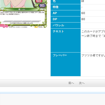
色
緑
特徴
-
AP
60
DP
80
パラレル
テキスト
このカードがアプ
ーン終了時まで「
フレーバー
フツツカ者ですが
前へ
次へ