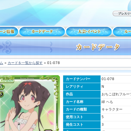
ム
»
カードを一覧から探す
» 01-078
カードナンバー
01-078
レアリティ
N
作品
おちこぼれフルー
カード名称
緑 へも
カードの種類
キャラクター
使用コスト
5
発生コスト
3