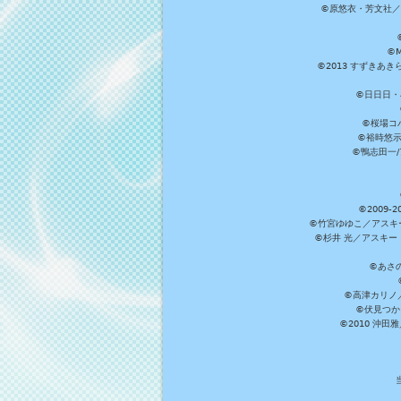
©原悠衣・芳文社／
©M
©2013 すずきあ
©日日日・小
©桜場コ
©裕時悠示
©鴨志田一/ア
©2009
©竹宮ゆゆこ／アスキ
©杉井 光／アスキー
©あさ
©高津カリノ／ス
©伏見つか
©2010 沖