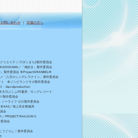
｜
お問い合わせ
｜
店舗の方へ
Bクリエイティブ/ダンまち2製作委員会
／KADOKAWA／「俺好き」製作委員会
委員会 ©ProjectGRANBELM
アニメ「八月のシンデレラナイン」製作委員会
ロジェクト ©ゾンビランドサガ製作委員会
vidproduction
員会 ©大川ぶくぶ/竹書房・キングレコード
E!!製作委員会
・ノーライフ ゼロ製作委員会
 ©AAS／海上安全整備局
委員会
JECT-RAILGUN S
作委員会
がっこうぐらし！製作委員会
t