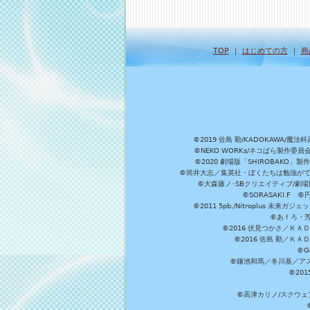
TOP
｜
はじめての方
｜
商
©2019 佐島 勤/KADOKAW
©NEKO WORKs/ネコぱら製作委
©2020 劇場版「SHIROBAKO
©筒井大志／集英社・ぼくたちは勉強ができ
©大森藤ノ･SBクリエイティブ/劇場版
©SORASAKI.F 
©2011 5pb./Nitroplus
©あｆろ・芳文
©2016 伏見つかさ／Ｋ
©2016 佐島 勤／Ｋ
©G
©鎌池和馬／冬川基／アスキ
©20
©高津カリノ/スクウェア