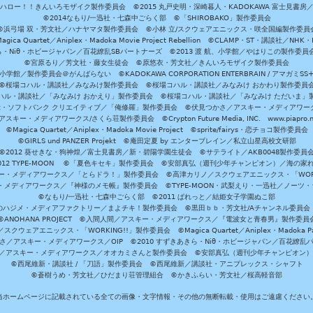
ハロー！！きんいろモザイク製作委員会 ©2015 丸戸史明・深崎暮人・KADOKAWA 富士見書房
©2014なもり/一迅社・七森中ごらく部 ©「SHIROBAKO」製作委員会
©浜弓場 双・芳文社／ハナヤマタ製作委員会 ©小林 立/スクウェアエニックス・咲全国編製作委員
agica Quartet／Aniplex・Madoka Movie Project Rebellion ©CLAMP・ST・講談社／NHK・
きら・Niθ・ホビージャパン／百花繚乱SBパートナーズ ©2013 渡 航、小学館／やはりこの製作委
©宮原るり／芳文社・藤女生徒会 ©原悠衣・芳文社／きんいろモザイク製作委員会
学館／製作委員会＠がんばらない ©KADOKAWA CORPORATION ENTERBRAIN / アマガミS
©桜場コハル・講談社／みなみけ製作委員会 ©桜場コハル・講談社／みなみけ おかわり製作委員
ハル・講談社／「みなみけ おかえり」製作委員会 ©桜場コハル・講談社／「みなみけ ただいま」
・ソフトバンク クリエイティブ／「俺修羅」製作委員会 ©伏見つかさ／アスキー・メディアワーク
スキー・メディアワークス/さくら荘製作委員会 ©Crypton Future Media, INC. www.piapro.n
©Magica Quartet／Aniplex・Madoka Movie Project ©sprite/fairys・恋チョコ製作委員会
©GIRLS und PANZER Projekt ©庵田定夏 by エンターブレイン／私立山星高校文研部
©2012 葵せきな・狗神煌／富士見書房／新・碧陽学園生徒会 ©サテライト／AKB0048製作委員
-2012 TYPE-MOON ©「夏色キセキ」製作委員会 ©安部真弘（週刊少年チャンピオン）／海の家
ー・メディアワークス／「とらドラ！」製作委員会 ©高津カリノ／スクウェアエニックス・「WORKI
・メディアワークス／『神様のメモ帳』製作委員会 ©TYPE-MOON・武梨えり・一迅社／ノーツ
©なもり/一迅社・七森中ごらく部 ©2011 ぱれっと／結姫女子学園ぬこ部
のハジメ・メディアファクトリー／まよチキ！製作委員会 ©黒田ｂｂ・芳文社/Aチャンネル委員会
©ANOHANA PROJECT ©入間人間／アスキー・メディアワークス／『電波女と青春男』製作委員
クウェアエニックス・「WORKING!!」製作委員会 ©Magica Quartet／Aniplex・Madoka Par
さ／アスキー・メディアワークス／OIP ©2010 すずきあきら・Niθ・ホビージャパン／百花繚乱
田雅／アスキー・メディアワークス／オオカミさんと製作委員会 ©安部真弘（週刊少年チャンピオン
©西尾維新・講談社 / 「刀語」製作委員会 ©西尾維新／講談社・アニプレックス・シャフト
©蒼樹うめ・芳文社／ひだまり荘管理組合 ©かきふらい・芳文社／桜高軽音部
当ホームページに記載されている全ての画像・文字情報・その他の無断転載・使用はご遠慮ください