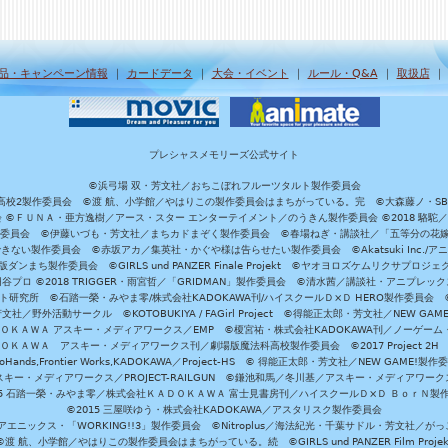
品・キャンペーン情報
｜
カードデータ
｜
大会・イベント
｜
ルール・Q&A
｜
取扱店
プレシャスメモリーズ公式サイト
©浜弓場 双・芳文社／おちこぼれフルーツタルト製作委員会
A/魔法科高校2製作委員会 ©渡 航、小学館／やはりこの製作委員会はまちがっている。完 ©大森藤ノ・S
員会 ©ＦＵＮＡ・亜方逸樹／アース・スター エンターテイメント／のうきん製作委員会 ©2018 駱駝
」製作委員会 ©伊藤いづも・芳文社／まちカドまぞく製作委員会 ©春場ねぎ・講談社／「五等分の花嫁」製作
ない製作委員会 ©赤坂アカ／集英社・かぐや様は告らせたい製作委員会 ©Akatsuki Inc./
ダンまち製作委員会 ©GIRLS und PANZER Finale Projekt ©ヤオヨロズケムリクサプ
©円谷プロ ©2018 TRIGGER・雨宮哲／「GRIDMAN」製作委員会 ©清水茜／講談社・アニプレックス・da
 未来ガジェット研究所 ©石踏一榮・みやま零/株式会社KADOKAWA刊/ハイスクールＤ×Ｄ HERO製作委
社／野外活動サークル ©KOTOBUKIYA / FAGirl Project ©得能正太郎・芳文社／NEW GAM
ＡＤＯＫＡＷＡ アスキー・メディアワークス／EMP ©榎宮祐・株式会社KADOKAWA刊／ノーゲーム
ＡＤＯＫＡＷＡ アスキー・メディアワークス刊／劇場版魔法科高校製作委員会 ©2017 Project 2H
oHands,Frontier Works,KADOKAWA／Project-HS © 得能正太郎・芳文社／NEW GAME!製作
ー・メディアワークス／PROJECT-RAILGUN ©鎌池和馬／冬川基／アスキー・メディアワークス／PRO
15 石踏一榮・みやま零／株式会社ＫＡＤＯＫＡＷＡ 富士見書房刊／ハイスクールＤ×Ｄ ＢｏｒＮ製
©2015 三屋咲ゆう・株式会社KADOKAWA／アスタリスク製作委員会
エニックス・「WORKING!!3」製作委員会 ©Nitroplus／海法紀光・千葉サドル・芳文社／
©渡 航、小学館／やはりこの製作委員会はまちがっている。続 ©GIRLS und PANZER Film Projek