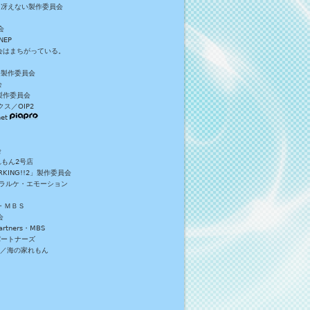
／冴えない製作委員会
会
NEP
員会はまちがっている。
S+製作委員会
会
製作委員会
ス／OIP2
et
会
れもん2号店
NG!!2」製作委員会
・ラルケ・エモーション
・ＭＢＳ
会
tners・MBS
パートナーズ
）／海の家れもん
。