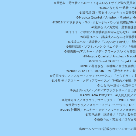
©原悠衣・芳文社／ハロー！！きんいろモザイク製作委員会 ©
©2014なもり/一迅社・七
©浜弓場 双・芳文社／ハナヤマタ製作委
©Magica Quartet／Aniplex・Madoka 
©2013 すずきあきら・Niθ・ホビージャパン／百花繚乱S
©宮原るり／芳文社・藤女生徒
©日日日・小学館／製作委員会＠がんばらない ©KADOKA
©桜場コハル・講談社／みなみけ製作委
©桜場コハル・講談社／「みなみけ おかえり」製
©裕時悠示・ソフトバンク クリエイティブ／「俺修
©鴨志田一/アスキー・メディアワークス/さくら荘製作委員会 ©Cr
©Magica Quartet／Aniplex・Mad
©GIRLS und PANZER Pr
©2012 葵せきな・狗神煌／富士見書房
©2009-2012 TYPE-MOON ©「夏色キ
©竹宮ゆゆこ／アスキー・メディアワークス／「とらドラ！」製作
©杉井 光／アスキー・メディアワークス／『神様のメモ帳』製
©なもり/一迅社・七森中ご
©あさのハジメ・メディアファクトリー／まよチ
©ANOHANA PROJECT ©入間
©高津カリノ／スクウェアエニックス・「WORKING!!」製作委員
©伏見つかさ／アスキー・メディアワークス／OIP 
©2010 沖田雅／アスキー・メディアワークス／オオ
©西尾維新・講談社 / 「刀語」製
©蒼樹うめ・芳文社／ひだま
当ホームページに記載されている全ての