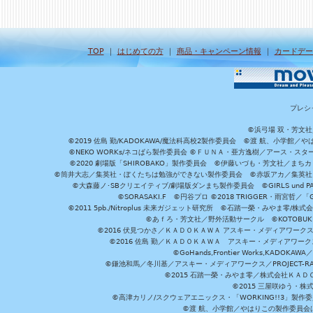
TOP
｜
はじめての方
｜
商品・キャンペーン情報
｜
カードデー
プレシ
©浜弓場 双・芳文
©2019 佐島 勤/KADOKAWA/魔法科高校2製作委員会 ©渡 航、小学
©NEKO WORKs/ネコぱら製作委員会 ©ＦＵＮＡ・亜方逸樹／アース・スタ
©2020 劇場版「SHIROBAKO」製作委員会 ©伊藤いづも・芳文社／まちカ
©筒井大志／集英社・ぼくたちは勉強ができない製作委員会 ©赤坂アカ／集英社・かぐ
©大森藤ノ･SBクリエイティブ/劇場版ダンまち製作委員会 ©GIRLS und P
©SORASAKI.F ©円谷プロ ©2018 TRIGGER・雨宮哲／
©2011 5pb./Nitroplus 未来ガジェット研究所 ©石踏一榮・みやま零
©あｆろ・芳文社／野外活動サークル ©KOTOBUKIYA /
©2016 伏見つかさ／ＫＡＤＯＫＡＷＡ アスキー・メディアワーク
©2016 佐島 勤／ＫＡＤＯＫＡＷＡ アスキー・メディアワークス刊
©GoHands,Frontier Works,KADO
©鎌池和馬／冬川基／アスキー・メディアワークス／PROJECT-RAI
©2015 石踏一榮・みやま零／株式会社ＫＡ
©2015 三屋咲ゆう・株
©高津カリノ/スクウェアエニックス・「WORKING!!3」製作
©渡 航、小学館／やはりこの製作委員会はまちがっ