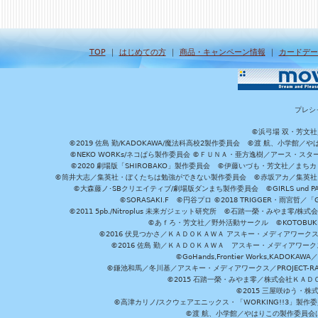
TOP
｜
はじめての方
｜
商品・キャンペーン情報
｜
カードデー
プレシ
©浜弓場 双・芳文
©2019 佐島 勤/KADOKAWA/魔法科高校2製作委員会 ©渡 航、小学
©NEKO WORKs/ネコぱら製作委員会 ©ＦＵＮＡ・亜方逸樹／アース・スタ
©2020 劇場版「SHIROBAKO」製作委員会 ©伊藤いづも・芳文社／まちカ
©筒井大志／集英社・ぼくたちは勉強ができない製作委員会 ©赤坂アカ／集英社・かぐ
©大森藤ノ･SBクリエイティブ/劇場版ダンまち製作委員会 ©GIRLS und P
©SORASAKI.F ©円谷プロ ©2018 TRIGGER・雨宮哲／
©2011 5pb./Nitroplus 未来ガジェット研究所 ©石踏一榮・みやま零
©あｆろ・芳文社／野外活動サークル ©KOTOBUKIYA /
©2016 伏見つかさ／ＫＡＤＯＫＡＷＡ アスキー・メディアワーク
©2016 佐島 勤／ＫＡＤＯＫＡＷＡ アスキー・メディアワークス刊
©GoHands,Frontier Works,KADO
©鎌池和馬／冬川基／アスキー・メディアワークス／PROJECT-RAI
©2015 石踏一榮・みやま零／株式会社ＫＡ
©2015 三屋咲ゆう・株
©高津カリノ/スクウェアエニックス・「WORKING!!3」製作
©渡 航、小学館／やはりこの製作委員会はまちがっ