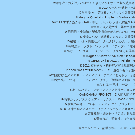
©原悠衣・芳文社／ハロー！！きんいろモザイク製作委員会 ©
©2014なもり/一迅社・七
©浜弓場 双・芳文社／ハナヤマタ製作委
©Magica Quartet／Aniplex・Madoka 
©2013 すずきあきら・Niθ・ホビージャパン／百花繚乱S
©宮原るり／芳文社・藤女生徒
©日日日・小学館／製作委員会＠がんばらない ©KADOKA
©桜場コハル・講談社／みなみけ製作委
©桜場コハル・講談社／「みなみけ おかえり」製
©裕時悠示・ソフトバンク クリエイティブ／「俺修
©鴨志田一/アスキー・メディアワークス/さくら荘製作委員会 ©Cr
©Magica Quartet／Aniplex・Mad
©GIRLS und PANZER Pr
©2012 葵せきな・狗神煌／富士見書房
©2009-2012 TYPE-MOON ©「夏色キ
©竹宮ゆゆこ／アスキー・メディアワークス／「とらドラ！」製作
©杉井 光／アスキー・メディアワークス／『神様のメモ帳』製
©なもり/一迅社・七森中ご
©あさのハジメ・メディアファクトリー／まよチ
©ANOHANA PROJECT ©入間
©高津カリノ／スクウェアエニックス・「WORKING!!」製作委員
©伏見つかさ／アスキー・メディアワークス／OIP 
©2010 沖田雅／アスキー・メディアワークス／オオ
©西尾維新・講談社 / 「刀語」製
©蒼樹うめ・芳文社／ひだま
当ホームページに記載されている全ての