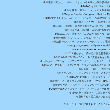
©原悠衣・芳文社／ハロー！！きんいろモザイク製作委員会 ©
©2014なもり/一迅社・七
©浜弓場 双・芳文社／ハナヤマタ製作委
©Magica Quartet／Aniplex・Madoka 
©2013 すずきあきら・Niθ・ホビージャパン／百花繚乱S
©宮原るり／芳文社・藤女生徒
©日日日・小学館／製作委員会＠がんばらない ©KADOKA
©桜場コハル・講談社／みなみけ製作委
©桜場コハル・講談社／「みなみけ おかえり」製
©裕時悠示・ソフトバンク クリエイティブ／「俺修
©鴨志田一/アスキー・メディアワークス/さくら荘製作委員会 ©Cr
©Magica Quartet／Aniplex・Mad
©GIRLS und PANZER Pr
©2012 葵せきな・狗神煌／富士見書房
©2009-2012 TYPE-MOON ©「夏色キ
©竹宮ゆゆこ／アスキー・メディアワークス／「とらドラ！」製作
©杉井 光／アスキー・メディアワークス／『神様のメモ帳』製
©なもり/一迅社・七森中ご
©あさのハジメ・メディアファクトリー／まよチ
©ANOHANA PROJECT ©入間
©高津カリノ／スクウェアエニックス・「WORKING!!」製作委員
©伏見つかさ／アスキー・メディアワークス／OIP 
©2010 沖田雅／アスキー・メディアワークス／オオ
©西尾維新・講談社 / 「刀語」製
©蒼樹うめ・芳文社／ひだま
当ホームページに記載されている全ての