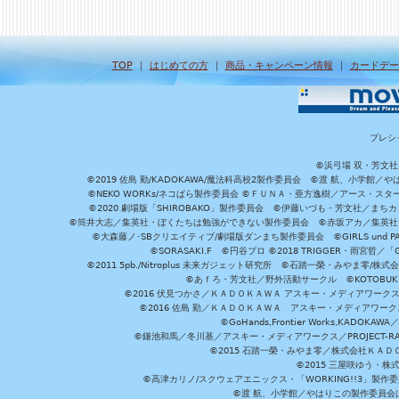
TOP
｜
はじめての方
｜
商品・キャンペーン情報
｜
カードデー
プレシ
©浜弓場 双・芳文
©2019 佐島 勤/KADOKAWA/魔法科高校2製作委員会 ©渡 航、小学
©NEKO WORKs/ネコぱら製作委員会 ©ＦＵＮＡ・亜方逸樹／アース・スタ
©2020 劇場版「SHIROBAKO」製作委員会 ©伊藤いづも・芳文社／まちカ
©筒井大志／集英社・ぼくたちは勉強ができない製作委員会 ©赤坂アカ／集英社・かぐ
©大森藤ノ･SBクリエイティブ/劇場版ダンまち製作委員会 ©GIRLS und P
©SORASAKI.F ©円谷プロ ©2018 TRIGGER・雨宮哲／
©2011 5pb./Nitroplus 未来ガジェット研究所 ©石踏一榮・みやま零
©あｆろ・芳文社／野外活動サークル ©KOTOBUKIYA /
©2016 伏見つかさ／ＫＡＤＯＫＡＷＡ アスキー・メディアワーク
©2016 佐島 勤／ＫＡＤＯＫＡＷＡ アスキー・メディアワークス刊
©GoHands,Frontier Works,KADO
©鎌池和馬／冬川基／アスキー・メディアワークス／PROJECT-RAI
©2015 石踏一榮・みやま零／株式会社ＫＡ
©2015 三屋咲ゆう・株
©高津カリノ/スクウェアエニックス・「WORKING!!3」製作
©渡 航、小学館／やはりこの製作委員会はまちがっ