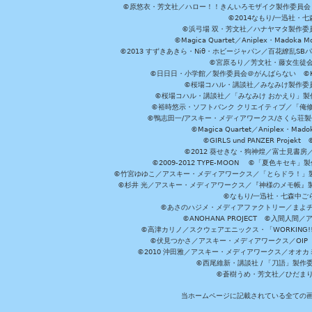
©原悠衣・芳文社／ハロー！！きんいろモザイク製作委員会 ©
©2014なもり/一迅社・七
©浜弓場 双・芳文社／ハナヤマタ製作委
©Magica Quartet／Aniplex・Madoka 
©2013 すずきあきら・Niθ・ホビージャパン／百花繚乱S
©宮原るり／芳文社・藤女生徒
©日日日・小学館／製作委員会＠がんばらない ©KADOKA
©桜場コハル・講談社／みなみけ製作委
©桜場コハル・講談社／「みなみけ おかえり」製
©裕時悠示・ソフトバンク クリエイティブ／「俺修
©鴨志田一/アスキー・メディアワークス/さくら荘製作委員会 ©Cr
©Magica Quartet／Aniplex・Mad
©GIRLS und PANZER Pr
©2012 葵せきな・狗神煌／富士見書房
©2009-2012 TYPE-MOON ©「夏色キ
©竹宮ゆゆこ／アスキー・メディアワークス／「とらドラ！」製作
©杉井 光／アスキー・メディアワークス／『神様のメモ帳』製
©なもり/一迅社・七森中ご
©あさのハジメ・メディアファクトリー／まよチ
©ANOHANA PROJECT ©入間
©高津カリノ／スクウェアエニックス・「WORKING!!」製作委員
©伏見つかさ／アスキー・メディアワークス／OIP 
©2010 沖田雅／アスキー・メディアワークス／オオ
©西尾維新・講談社 / 「刀語」製
©蒼樹うめ・芳文社／ひだま
当ホームページに記載されている全ての