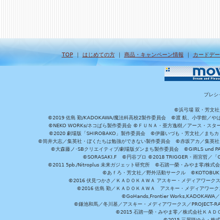
TOP
｜
はじめての方
｜
商品・キャンペーン情報
｜
カードデー
プレシ
©浜弓場 双・芳文
©2019 佐島 勤/KADOKAWA/魔法科高校2製作委員会 ©渡 航、小学
©NEKO WORKs/ネコぱら製作委員会 ©ＦＵＮＡ・亜方逸樹／アース・スタ
©2020 劇場版「SHIROBAKO」製作委員会 ©伊藤いづも・芳文社／まちカ
©筒井大志／集英社・ぼくたちは勉強ができない製作委員会 ©赤坂アカ／集英社・かぐ
©大森藤ノ･SBクリエイティブ/劇場版ダンまち製作委員会 ©GIRLS und P
©SORASAKI.F ©円谷プロ ©2018 TRIGGER・雨宮哲／
©2011 5pb./Nitroplus 未来ガジェット研究所 ©石踏一榮・みやま零
©あｆろ・芳文社／野外活動サークル ©KOTOBUKIYA /
©2016 伏見つかさ／ＫＡＤＯＫＡＷＡ アスキー・メディアワーク
©2016 佐島 勤／ＫＡＤＯＫＡＷＡ アスキー・メディアワークス刊
©GoHands,Frontier Works,KADO
©鎌池和馬／冬川基／アスキー・メディアワークス／PROJECT-RAI
©2015 石踏一榮・みやま零／株式会社ＫＡ
©2015 三屋咲ゆう・株