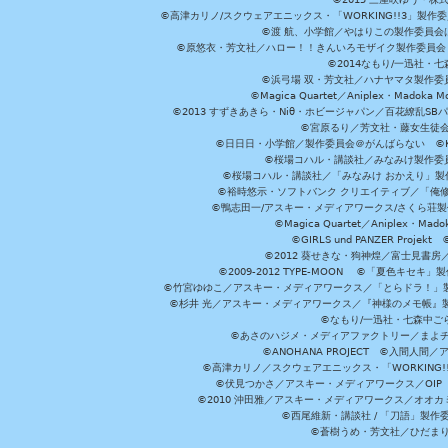
©高津カリノ/スクウェアエニックス・「WORKING!!3」製作
©渡 航、小学館／やはりこの製作委員会はまちがっ
©原悠衣・芳文社／ハロー！！きんいろモザイク製作委員会 ©
©2014なもり/一迅社・七
©浜弓場 双・芳文社／ハナヤマタ製作委
©Magica Quartet／Aniplex・Madoka 
©2013 すずきあきら・Niθ・ホビージャパン／百花繚乱S
©宮原るり／芳文社・藤女生徒
©日日日・小学館／製作委員会＠がんばらない ©KADOKA
©桜場コハル・講談社／みなみけ製作委
©桜場コハル・講談社／「みなみけ おかえり」製
©裕時悠示・ソフトバンク クリエイティブ／「俺修
©鴨志田一/アスキー・メディアワークス/さくら荘製作委員会 ©Cr
©Magica Quartet／Aniplex・Mad
©GIRLS und PANZER Pr
©2012 葵せきな・狗神煌／富士見書房
©2009-2012 TYPE-MOON ©「夏色キ
©竹宮ゆゆこ／アスキー・メディアワークス／「とらドラ！」製作
©杉井 光／アスキー・メディアワークス／『神様のメモ帳』製
©なもり/一迅社・七森中ご
©あさのハジメ・メディアファクトリー／まよチ
©ANOHANA PROJECT ©入間
©高津カリノ／スクウェアエニックス・「WORKING!!」製作委員
©伏見つかさ／アスキー・メディアワークス／OIP 
©2010 沖田雅／アスキー・メディアワークス／オオ
©西尾維新・講談社 / 「刀語」製
©蒼樹うめ・芳文社／ひだま