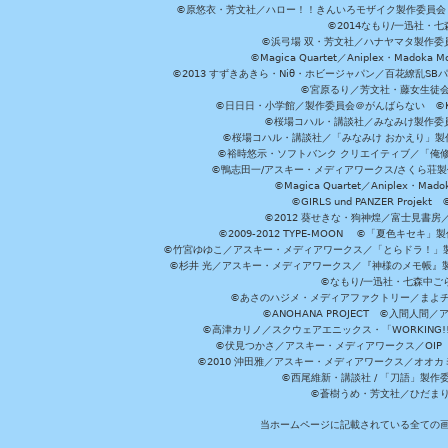
©原悠衣・芳文社／ハロー！！きんいろモザイク製作委員会 ©
©2014なもり/一迅社・七
©浜弓場 双・芳文社／ハナヤマタ製作委
©Magica Quartet／Aniplex・Madoka 
©2013 すずきあきら・Niθ・ホビージャパン／百花繚乱S
©宮原るり／芳文社・藤女生徒
©日日日・小学館／製作委員会＠がんばらない ©KADOKA
©桜場コハル・講談社／みなみけ製作委
©桜場コハル・講談社／「みなみけ おかえり」製
©裕時悠示・ソフトバンク クリエイティブ／「俺修
©鴨志田一/アスキー・メディアワークス/さくら荘製作委員会 ©Cr
©Magica Quartet／Aniplex・Mad
©GIRLS und PANZER Pr
©2012 葵せきな・狗神煌／富士見書房
©2009-2012 TYPE-MOON ©「夏色キ
©竹宮ゆゆこ／アスキー・メディアワークス／「とらドラ！」製作
©杉井 光／アスキー・メディアワークス／『神様のメモ帳』製
©なもり/一迅社・七森中ご
©あさのハジメ・メディアファクトリー／まよチ
©ANOHANA PROJECT ©入間
©高津カリノ／スクウェアエニックス・「WORKING!!」製作委員
©伏見つかさ／アスキー・メディアワークス／OIP 
©2010 沖田雅／アスキー・メディアワークス／オオ
©西尾維新・講談社 / 「刀語」製
©蒼樹うめ・芳文社／ひだま
当ホームページに記載されている全ての