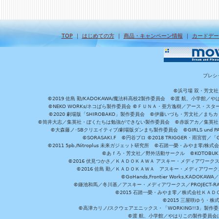
TOP
｜
はじめての方
｜
商品・キャンペーン情報
｜
カードデー
プレシ
©浜弓場 双・芳文
©2019 佐島 勤/KADOKAWA/魔法科高校2製作委員会 ©渡 航、小学
©NEKO WORKs/ネコぱら製作委員会 ©ＦＵＮＡ・亜方逸樹／アース・スタ
©2020 劇場版「SHIROBAKO」製作委員会 ©伊藤いづも・芳文社／まちカ
©筒井大志／集英社・ぼくたちは勉強ができない製作委員会 ©赤坂アカ／集英社・かぐ
©大森藤ノ･SBクリエイティブ/劇場版ダンまち製作委員会 ©GIRLS und P
©SORASAKI.F ©円谷プロ ©2018 TRIGGER・雨宮哲／
©2011 5pb./Nitroplus 未来ガジェット研究所 ©石踏一榮・みやま零
©あｆろ・芳文社／野外活動サークル ©KOTOBUKIYA /
©2016 伏見つかさ／ＫＡＤＯＫＡＷＡ アスキー・メディアワーク
©2016 佐島 勤／ＫＡＤＯＫＡＷＡ アスキー・メディアワークス刊
©GoHands,Frontier Works,KADO
©鎌池和馬／冬川基／アスキー・メディアワークス／PROJECT-RAI
©2015 石踏一榮・みやま零／株式会社ＫＡ
©2015 三屋咲ゆう・株
©高津カリノ/スクウェアエニックス・「WORKING!!3」製作
©渡 航、小学館／やはりこの製作委員会はまちがっ