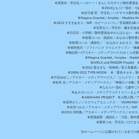
©原悠衣・芳文社／ハロー！！きんいろモザイク製作委員会 ©
©2014なもり/一迅社・七
©浜弓場 双・芳文社／ハナヤマタ製作委
©Magica Quartet／Aniplex・Madoka 
©2013 すずきあきら・Niθ・ホビージャパン／百花繚乱S
©宮原るり／芳文社・藤女生徒
©日日日・小学館／製作委員会＠がんばらない ©KADOKA
©桜場コハル・講談社／みなみけ製作委
©桜場コハル・講談社／「みなみけ おかえり」製
©裕時悠示・ソフトバンク クリエイティブ／「俺修
©鴨志田一/アスキー・メディアワークス/さくら荘製作委員会 ©Cr
©Magica Quartet／Aniplex・Mad
©GIRLS und PANZER Pr
©2012 葵せきな・狗神煌／富士見書房
©2009-2012 TYPE-MOON ©「夏色キ
©竹宮ゆゆこ／アスキー・メディアワークス／「とらドラ！」製作
©杉井 光／アスキー・メディアワークス／『神様のメモ帳』製
©なもり/一迅社・七森中ご
©あさのハジメ・メディアファクトリー／まよチ
©ANOHANA PROJECT ©入間
©高津カリノ／スクウェアエニックス・「WORKING!!」製作委員
©伏見つかさ／アスキー・メディアワークス／OIP 
©2010 沖田雅／アスキー・メディアワークス／オオ
©西尾維新・講談社 / 「刀語」製
©蒼樹うめ・芳文社／ひだま
当ホームページに記載されている全ての