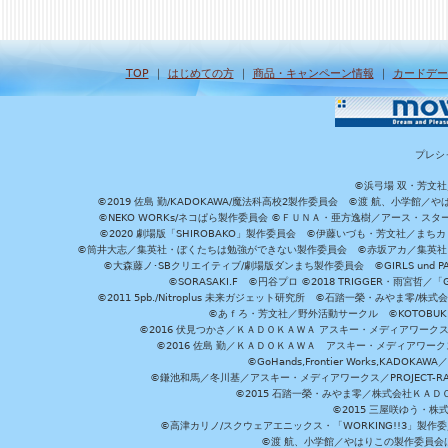
TOP
｜
はじめての方
｜
商品・キャンペーン情報
｜
カードデー
プレシ
©浜弓場 双・芳文
©2019 佐島 勤/KADOKAWA/魔法科高校2製作委員会 ©渡 航、小学
©NEKO WORKs/ネコぱら製作委員会 ©ＦＵＮＡ・亜方逸樹／アース・スタ
©2020 劇場版「SHIROBAKO」製作委員会 ©伊藤いづも・芳文社／まちカ
©筒井大志／集英社・ぼくたちは勉強ができない製作委員会 ©赤坂アカ／集英社・かぐ
©大森藤ノ･SBクリエイティブ/劇場版ダンまち製作委員会 ©GIRLS und P
©SORASAKI.F ©円谷プロ ©2018 TRIGGER・雨宮哲／
©2011 5pb./Nitroplus 未来ガジェット研究所 ©石踏一榮・みやま零
©あｆろ・芳文社／野外活動サークル ©KOTOBUKIYA /
©2016 伏見つかさ／ＫＡＤＯＫＡＷＡ アスキー・メディアワーク
©2016 佐島 勤／ＫＡＤＯＫＡＷＡ アスキー・メディアワークス刊
©GoHands,Frontier Works,KADO
©鎌池和馬／冬川基／アスキー・メディアワークス／PROJECT-RAI
©2015 石踏一榮・みやま零／株式会社ＫＡ
©2015 三屋咲ゆう・株
©高津カリノ/スクウェアエニックス・「WORKING!!3」製作
©渡 航、小学館／やはりこの製作委員会はまちがっ