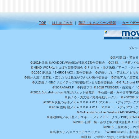
TOP
｜
はじめての方
｜
商品・キャンペーン情報
｜
カードデー
プレシ
©浜弓場 双・芳文
©2019 佐島 勤/KADOKAWA/魔法科高校2製作委員会 ©渡 航、小学
©NEKO WORKs/ネコぱら製作委員会 ©ＦＵＮＡ・亜方逸樹／アース・スタ
©2020 劇場版「SHIROBAKO」製作委員会 ©伊藤いづも・芳文社／まちカ
©筒井大志／集英社・ぼくたちは勉強ができない製作委員会 ©赤坂アカ／集英社・かぐ
©大森藤ノ･SBクリエイティブ/劇場版ダンまち製作委員会 ©GIRLS und P
©SORASAKI.F ©円谷プロ ©2018 TRIGGER・雨宮哲／
©2011 5pb./Nitroplus 未来ガジェット研究所 ©石踏一榮・みやま零
©あｆろ・芳文社／野外活動サークル ©KOTOBUKIYA /
©2016 伏見つかさ／ＫＡＤＯＫＡＷＡ アスキー・メディアワーク
©2016 佐島 勤／ＫＡＤＯＫＡＷＡ アスキー・メディアワークス刊
©GoHands,Frontier Works,KADO
©鎌池和馬／冬川基／アスキー・メディアワークス／PROJECT-RAI
©2015 石踏一榮・みやま零／株式会社ＫＡ
©2015 三屋咲ゆう・株
©高津カリノ/スクウェアエニックス・「WORKING!!3」製作
©渡 航、小学館／やはりこの製作委員会はまちがっ