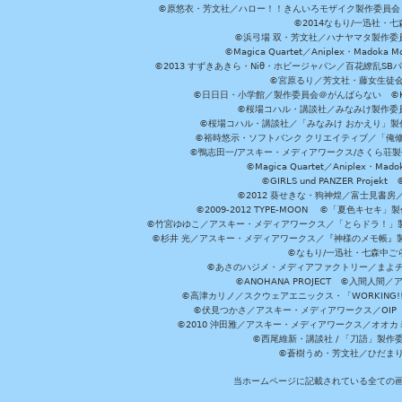
©原悠衣・芳文社／ハロー！！きんいろモザイク製作委員会 ©
©2014なもり/一迅社・七
©浜弓場 双・芳文社／ハナヤマタ製作委
©Magica Quartet／Aniplex・Madoka 
©2013 すずきあきら・Niθ・ホビージャパン／百花繚乱S
©宮原るり／芳文社・藤女生徒
©日日日・小学館／製作委員会＠がんばらない ©KADOKA
©桜場コハル・講談社／みなみけ製作委
©桜場コハル・講談社／「みなみけ おかえり」製
©裕時悠示・ソフトバンク クリエイティブ／「俺修
©鴨志田一/アスキー・メディアワークス/さくら荘製作委員会 ©Cr
©Magica Quartet／Aniplex・Mad
©GIRLS und PANZER Pr
©2012 葵せきな・狗神煌／富士見書房
©2009-2012 TYPE-MOON ©「夏色キ
©竹宮ゆゆこ／アスキー・メディアワークス／「とらドラ！」製作
©杉井 光／アスキー・メディアワークス／『神様のメモ帳』製
©なもり/一迅社・七森中ご
©あさのハジメ・メディアファクトリー／まよチ
©ANOHANA PROJECT ©入間
©高津カリノ／スクウェアエニックス・「WORKING!!」製作委員
©伏見つかさ／アスキー・メディアワークス／OIP 
©2010 沖田雅／アスキー・メディアワークス／オオ
©西尾維新・講談社 / 「刀語」製
©蒼樹うめ・芳文社／ひだま
当ホームページに記載されている全ての