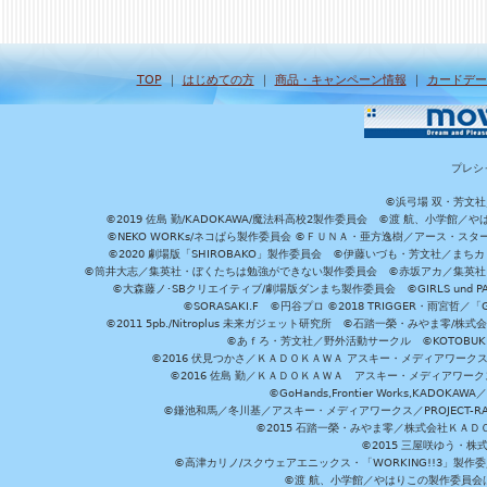
TOP
｜
はじめての方
｜
商品・キャンペーン情報
｜
カードデー
プレシ
©浜弓場 双・芳文
©2019 佐島 勤/KADOKAWA/魔法科高校2製作委員会 ©渡 航、小学
©NEKO WORKs/ネコぱら製作委員会 ©ＦＵＮＡ・亜方逸樹／アース・スタ
©2020 劇場版「SHIROBAKO」製作委員会 ©伊藤いづも・芳文社／まちカ
©筒井大志／集英社・ぼくたちは勉強ができない製作委員会 ©赤坂アカ／集英社・かぐ
©大森藤ノ･SBクリエイティブ/劇場版ダンまち製作委員会 ©GIRLS und P
©SORASAKI.F ©円谷プロ ©2018 TRIGGER・雨宮哲／
©2011 5pb./Nitroplus 未来ガジェット研究所 ©石踏一榮・みやま零
©あｆろ・芳文社／野外活動サークル ©KOTOBUKIYA /
©2016 伏見つかさ／ＫＡＤＯＫＡＷＡ アスキー・メディアワーク
©2016 佐島 勤／ＫＡＤＯＫＡＷＡ アスキー・メディアワークス刊
©GoHands,Frontier Works,KADO
©鎌池和馬／冬川基／アスキー・メディアワークス／PROJECT-RAI
©2015 石踏一榮・みやま零／株式会社ＫＡ
©2015 三屋咲ゆう・株
©高津カリノ/スクウェアエニックス・「WORKING!!3」製作
©渡 航、小学館／やはりこの製作委員会はまちがっ