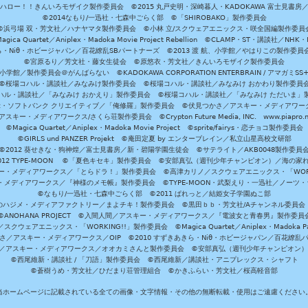
ハロー！！きんいろモザイク製作委員会 ©2015 丸戸史明・深崎暮人・KADOKAWA 富士見書房
©2014なもり/一迅社・七森中ごらく部 ©「SHIROBAKO」製作委員会
©浜弓場 双・芳文社／ハナヤマタ製作委員会 ©小林 立/スクウェアエニックス・咲全国編製作委員
agica Quartet／Aniplex・Madoka Movie Project Rebellion ©CLAMP・ST・講談社／NHK・
きら・Niθ・ホビージャパン／百花繚乱SBパートナーズ ©2013 渡 航、小学館／やはりこの製作委
©宮原るり／芳文社・藤女生徒会 ©原悠衣・芳文社／きんいろモザイク製作委員会
学館／製作委員会＠がんばらない ©KADOKAWA CORPORATION ENTERBRAIN / アマガミS
©桜場コハル・講談社／みなみけ製作委員会 ©桜場コハル・講談社／みなみけ おかわり製作委員
ハル・講談社／「みなみけ おかえり」製作委員会 ©桜場コハル・講談社／「みなみけ ただいま」
・ソフトバンク クリエイティブ／「俺修羅」製作委員会 ©伏見つかさ／アスキー・メディアワーク
スキー・メディアワークス/さくら荘製作委員会 ©Crypton Future Media, INC. www.piapro.n
©Magica Quartet／Aniplex・Madoka Movie Project ©sprite/fairys・恋チョコ製作委員会
©GIRLS und PANZER Projekt ©庵田定夏 by エンターブレイン／私立山星高校文研部
©2012 葵せきな・狗神煌／富士見書房／新・碧陽学園生徒会 ©サテライト／AKB0048製作委員
-2012 TYPE-MOON ©「夏色キセキ」製作委員会 ©安部真弘（週刊少年チャンピオン）／海の家
ー・メディアワークス／「とらドラ！」製作委員会 ©高津カリノ／スクウェアエニックス・「WORKI
・メディアワークス／『神様のメモ帳』製作委員会 ©TYPE-MOON・武梨えり・一迅社／ノーツ
©なもり/一迅社・七森中ごらく部 ©2011 ぱれっと／結姫女子学園ぬこ部
のハジメ・メディアファクトリー／まよチキ！製作委員会 ©黒田ｂｂ・芳文社/Aチャンネル委員会
©ANOHANA PROJECT ©入間人間／アスキー・メディアワークス／『電波女と青春男』製作委員
クウェアエニックス・「WORKING!!」製作委員会 ©Magica Quartet／Aniplex・Madoka Par
さ／アスキー・メディアワークス／OIP ©2010 すずきあきら・Niθ・ホビージャパン／百花繚乱
田雅／アスキー・メディアワークス／オオカミさんと製作委員会 ©安部真弘（週刊少年チャンピオン
©西尾維新・講談社 / 「刀語」製作委員会 ©西尾維新／講談社・アニプレックス・シャフト
©蒼樹うめ・芳文社／ひだまり荘管理組合 ©かきふらい・芳文社／桜高軽音部
当ホームページに記載されている全ての画像・文字情報・その他の無断転載・使用はご遠慮ください