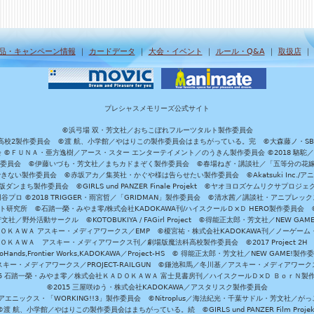
品・キャンペーン情報
｜
カードデータ
｜
大会・イベント
｜
ルール・Q&A
｜
取扱店
プレシャスメモリーズ公式サイト
©浜弓場 双・芳文社／おちこぼれフルーツタルト製作委員会
A/魔法科高校2製作委員会 ©渡 航、小学館／やはりこの製作委員会はまちがっている。完 ©大森藤ノ・S
員会 ©ＦＵＮＡ・亜方逸樹／アース・スター エンターテイメント／のうきん製作委員会 ©2018 駱駝
」製作委員会 ©伊藤いづも・芳文社／まちカドまぞく製作委員会 ©春場ねぎ・講談社／「五等分の花嫁」製作
ない製作委員会 ©赤坂アカ／集英社・かぐや様は告らせたい製作委員会 ©Akatsuki Inc./
ダンまち製作委員会 ©GIRLS und PANZER Finale Projekt ©ヤオヨロズケムリクサプ
©円谷プロ ©2018 TRIGGER・雨宮哲／「GRIDMAN」製作委員会 ©清水茜／講談社・アニプレックス・da
 未来ガジェット研究所 ©石踏一榮・みやま零/株式会社KADOKAWA刊/ハイスクールＤ×Ｄ HERO製作委
社／野外活動サークル ©KOTOBUKIYA / FAGirl Project ©得能正太郎・芳文社／NEW GAM
ＡＤＯＫＡＷＡ アスキー・メディアワークス／EMP ©榎宮祐・株式会社KADOKAWA刊／ノーゲーム
ＡＤＯＫＡＷＡ アスキー・メディアワークス刊／劇場版魔法科高校製作委員会 ©2017 Project 2H
oHands,Frontier Works,KADOKAWA／Project-HS © 得能正太郎・芳文社／NEW GAME!製作
ー・メディアワークス／PROJECT-RAILGUN ©鎌池和馬／冬川基／アスキー・メディアワークス／PRO
15 石踏一榮・みやま零／株式会社ＫＡＤＯＫＡＷＡ 富士見書房刊／ハイスクールＤ×Ｄ ＢｏｒＮ製
©2015 三屋咲ゆう・株式会社KADOKAWA／アスタリスク製作委員会
エニックス・「WORKING!!3」製作委員会 ©Nitroplus／海法紀光・千葉サドル・芳文社／
©渡 航、小学館／やはりこの製作委員会はまちがっている。続 ©GIRLS und PANZER Film Projek