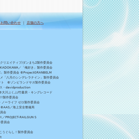
｜
お問い合わせ
｜
店舗の方へ
Bクリエイティブ/ダンまち2製作委員会
／KADOKAWA／「俺好き」製作委員会
委員会 ©ProjectGRANBELM
アニメ「八月のシンデレラナイン」製作委員会
ロジェクト ©ゾンビランドサガ製作委員会
vidproduction
員会 ©大川ぶくぶ/竹書房・キングレコード
E!!製作委員会
・ノーライフ ゼロ製作委員会
 ©AAS／海上安全整備局
委員会
JECT-RAILGUN S
作委員会
がっこうぐらし！製作委員会
t