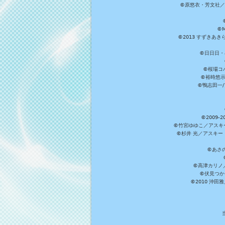
©原悠衣・芳文社／
©M
©2013 すずきあ
©日日日・小
©桜場コ
©裕時悠示
©鴨志田一/ア
©2009
©竹宮ゆゆこ／アスキ
©杉井 光／アスキー
©あさ
©高津カリノ／ス
©伏見つか
©2010 沖