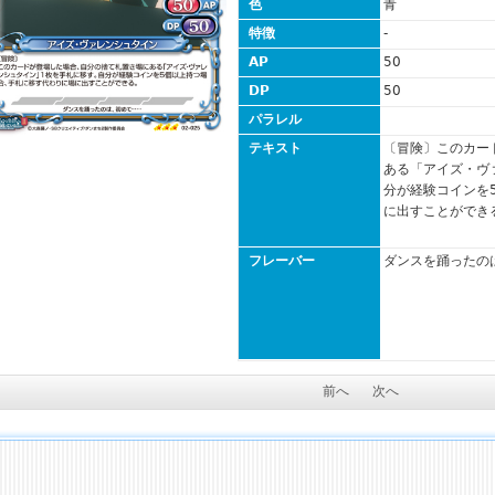
色
青
特徴
-
AP
50
DP
50
パラレル
テキスト
〔冒険〕このカー
ある「アイズ・ヴ
分が経験コインを
に出すことができ
フレーバー
ダンスを踊ったの
前へ
次へ