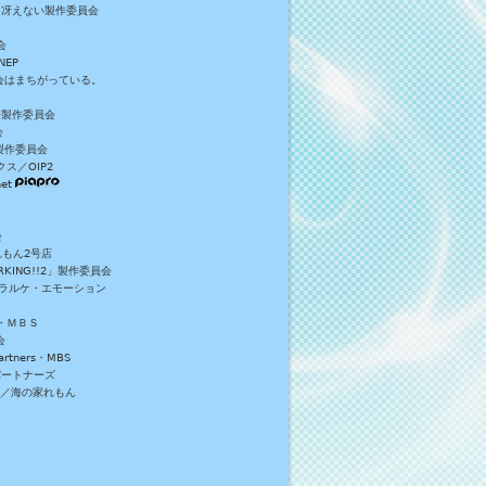
／冴えない製作委員会
会
NEP
員会はまちがっている。
S+製作委員会
会
製作委員会
ス／OIP2
et
会
れもん2号店
NG!!2」製作委員会
・ラルケ・エモーション
・ＭＢＳ
会
tners・MBS
パートナーズ
）／海の家れもん
。