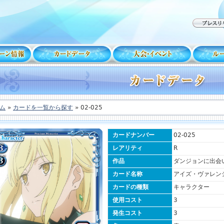
ム
»
カードを一覧から探す
» 02-025
カードナンバー
02-025
レアリティ
R
作品
ダンジョンに出会
カード名称
アイズ・ヴァレン
カードの種類
キャラクター
使用コスト
3
発生コスト
3