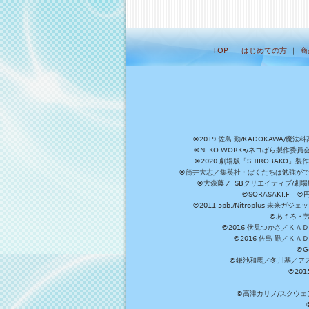
TOP
｜
はじめての方
｜
商
©2019 佐島 勤/KADOKAW
©NEKO WORKs/ネコぱら製作委
©2020 劇場版「SHIROBAKO
©筒井大志／集英社・ぼくたちは勉強ができ
©大森藤ノ･SBクリエイティブ/劇場版
©SORASAKI.F 
©2011 5pb./Nitroplus
©あｆろ・芳文
©2016 伏見つかさ／Ｋ
©2016 佐島 勤／Ｋ
©G
©鎌池和馬／冬川基／アスキ
©20
©高津カリノ/スクウェア