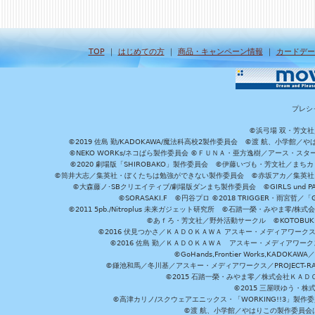
TOP
｜
はじめての方
｜
商品・キャンペーン情報
｜
カードデー
プレシ
©浜弓場 双・芳文
©2019 佐島 勤/KADOKAWA/魔法科高校2製作委員会 ©渡 航、小学
©NEKO WORKs/ネコぱら製作委員会 ©ＦＵＮＡ・亜方逸樹／アース・スタ
©2020 劇場版「SHIROBAKO」製作委員会 ©伊藤いづも・芳文社／まちカ
©筒井大志／集英社・ぼくたちは勉強ができない製作委員会 ©赤坂アカ／集英社・かぐ
©大森藤ノ･SBクリエイティブ/劇場版ダンまち製作委員会 ©GIRLS und P
©SORASAKI.F ©円谷プロ ©2018 TRIGGER・雨宮哲／
©2011 5pb./Nitroplus 未来ガジェット研究所 ©石踏一榮・みやま零
©あｆろ・芳文社／野外活動サークル ©KOTOBUKIYA /
©2016 伏見つかさ／ＫＡＤＯＫＡＷＡ アスキー・メディアワーク
©2016 佐島 勤／ＫＡＤＯＫＡＷＡ アスキー・メディアワークス刊
©GoHands,Frontier Works,KADO
©鎌池和馬／冬川基／アスキー・メディアワークス／PROJECT-RAI
©2015 石踏一榮・みやま零／株式会社ＫＡ
©2015 三屋咲ゆう・株
©高津カリノ/スクウェアエニックス・「WORKING!!3」製作
©渡 航、小学館／やはりこの製作委員会はまちがっ