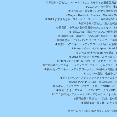
©原悠衣・芳文社／ハロー！！きんいろモザイク製作委員会 ©
©2014なもり/一迅社・七
©浜弓場 双・芳文社／ハナヤマタ製作委
©Magica Quartet／Aniplex・Madoka 
©2013 すずきあきら・Niθ・ホビージャパン／百花繚乱S
©宮原るり／芳文社・藤女生徒
©日日日・小学館／製作委員会＠がんばらない ©KADOKA
©桜場コハル・講談社／みなみけ製作委
©桜場コハル・講談社／「みなみけ おかえり」製
©裕時悠示・ソフトバンク クリエイティブ／「俺修
©鴨志田一/アスキー・メディアワークス/さくら荘製作委員会 ©Cr
©Magica Quartet／Aniplex・Mad
©GIRLS und PANZER Pr
©2012 葵せきな・狗神煌／富士見書房
©2009-2012 TYPE-MOON ©「夏色キ
©竹宮ゆゆこ／アスキー・メディアワークス／「とらドラ！」製作
©杉井 光／アスキー・メディアワークス／『神様のメモ帳』製
©なもり/一迅社・七森中ご
©あさのハジメ・メディアファクトリー／まよチ
©ANOHANA PROJECT ©入間
©高津カリノ／スクウェアエニックス・「WORKING!!」製作委員
©伏見つかさ／アスキー・メディアワークス／OIP 
©2010 沖田雅／アスキー・メディアワークス／オオ
©西尾維新・講談社 / 「刀語」製
©蒼樹うめ・芳文社／ひだま
当ホームページに記載されている全ての