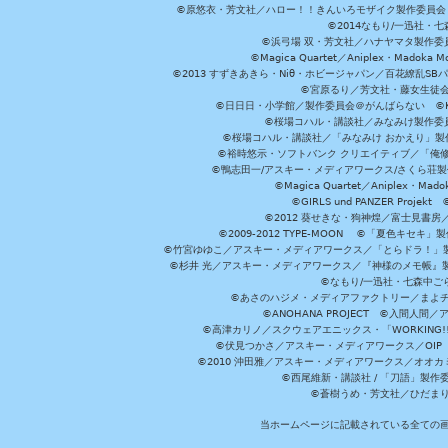
©原悠衣・芳文社／ハロー！！きんいろモザイク製作委員会 ©
©2014なもり/一迅社・七
©浜弓場 双・芳文社／ハナヤマタ製作委
©Magica Quartet／Aniplex・Madoka 
©2013 すずきあきら・Niθ・ホビージャパン／百花繚乱S
©宮原るり／芳文社・藤女生徒
©日日日・小学館／製作委員会＠がんばらない ©KADOKA
©桜場コハル・講談社／みなみけ製作委
©桜場コハル・講談社／「みなみけ おかえり」製
©裕時悠示・ソフトバンク クリエイティブ／「俺修
©鴨志田一/アスキー・メディアワークス/さくら荘製作委員会 ©Cr
©Magica Quartet／Aniplex・Mad
©GIRLS und PANZER Pr
©2012 葵せきな・狗神煌／富士見書房
©2009-2012 TYPE-MOON ©「夏色キ
©竹宮ゆゆこ／アスキー・メディアワークス／「とらドラ！」製作
©杉井 光／アスキー・メディアワークス／『神様のメモ帳』製
©なもり/一迅社・七森中ご
©あさのハジメ・メディアファクトリー／まよチ
©ANOHANA PROJECT ©入間
©高津カリノ／スクウェアエニックス・「WORKING!!」製作委員
©伏見つかさ／アスキー・メディアワークス／OIP 
©2010 沖田雅／アスキー・メディアワークス／オオ
©西尾維新・講談社 / 「刀語」製
©蒼樹うめ・芳文社／ひだま
当ホームページに記載されている全ての