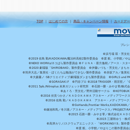
TOP
｜
はじめての方
｜
商品・キャンペーン情報
｜
カードデー
プレシ
©浜弓場 双・芳文
©2019 佐島 勤/KADOKAWA/魔法科高校2製作委員会 ©渡 航、小学
©NEKO WORKs/ネコぱら製作委員会 ©ＦＵＮＡ・亜方逸樹／アース・スタ
©2020 劇場版「SHIROBAKO」製作委員会 ©伊藤いづも・芳文社／まちカ
©筒井大志／集英社・ぼくたちは勉強ができない製作委員会 ©赤坂アカ／集英社・かぐ
©大森藤ノ･SBクリエイティブ/劇場版ダンまち製作委員会 ©GIRLS und P
©SORASAKI.F ©円谷プロ ©2018 TRIGGER・雨宮哲／
©2011 5pb./Nitroplus 未来ガジェット研究所 ©石踏一榮・みやま零
©あｆろ・芳文社／野外活動サークル ©KOTOBUKIYA /
©2016 伏見つかさ／ＫＡＤＯＫＡＷＡ アスキー・メディアワーク
©2016 佐島 勤／ＫＡＤＯＫＡＷＡ アスキー・メディアワークス刊
©GoHands,Frontier Works,KADO
©鎌池和馬／冬川基／アスキー・メディアワークス／PROJECT-RAI
©2015 石踏一榮・みやま零／株式会社ＫＡ
©2015 三屋咲ゆう・株
©高津カリノ/スクウェアエニックス・「WORKING!!3」製作
©渡 航、小学館／やはりこの製作委員会はまちがっ