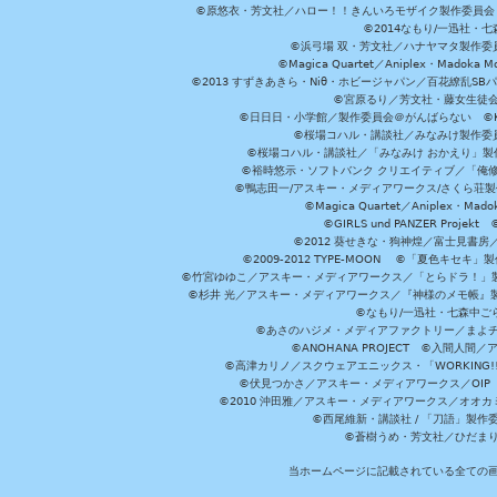
©原悠衣・芳文社／ハロー！！きんいろモザイク製作委員会 ©
©2014なもり/一迅社・七
©浜弓場 双・芳文社／ハナヤマタ製作委
©Magica Quartet／Aniplex・Madoka 
©2013 すずきあきら・Niθ・ホビージャパン／百花繚乱S
©宮原るり／芳文社・藤女生徒
©日日日・小学館／製作委員会＠がんばらない ©KADOKA
©桜場コハル・講談社／みなみけ製作委
©桜場コハル・講談社／「みなみけ おかえり」製
©裕時悠示・ソフトバンク クリエイティブ／「俺修
©鴨志田一/アスキー・メディアワークス/さくら荘製作委員会 ©Cr
©Magica Quartet／Aniplex・Mad
©GIRLS und PANZER Pr
©2012 葵せきな・狗神煌／富士見書房
©2009-2012 TYPE-MOON ©「夏色キ
©竹宮ゆゆこ／アスキー・メディアワークス／「とらドラ！」製作
©杉井 光／アスキー・メディアワークス／『神様のメモ帳』製
©なもり/一迅社・七森中ご
©あさのハジメ・メディアファクトリー／まよチ
©ANOHANA PROJECT ©入間
©高津カリノ／スクウェアエニックス・「WORKING!!」製作委員
©伏見つかさ／アスキー・メディアワークス／OIP 
©2010 沖田雅／アスキー・メディアワークス／オオ
©西尾維新・講談社 / 「刀語」製
©蒼樹うめ・芳文社／ひだま
当ホームページに記載されている全ての