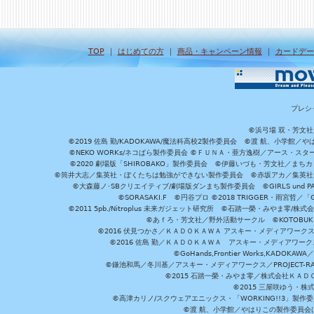
TOP
｜
はじめての方
｜
商品・キャンペーン情報
｜
カードデー
プレシ
©浜弓場 双・芳文
©2019 佐島 勤/KADOKAWA/魔法科高校2製作委員会 ©渡 航、小学
©NEKO WORKs/ネコぱら製作委員会 ©ＦＵＮＡ・亜方逸樹／アース・スタ
©2020 劇場版「SHIROBAKO」製作委員会 ©伊藤いづも・芳文社／まちカ
©筒井大志／集英社・ぼくたちは勉強ができない製作委員会 ©赤坂アカ／集英社・かぐ
©大森藤ノ･SBクリエイティブ/劇場版ダンまち製作委員会 ©GIRLS und P
©SORASAKI.F ©円谷プロ ©2018 TRIGGER・雨宮哲／
©2011 5pb./Nitroplus 未来ガジェット研究所 ©石踏一榮・みやま零
©あｆろ・芳文社／野外活動サークル ©KOTOBUKIYA /
©2016 伏見つかさ／ＫＡＤＯＫＡＷＡ アスキー・メディアワーク
©2016 佐島 勤／ＫＡＤＯＫＡＷＡ アスキー・メディアワークス刊
©GoHands,Frontier Works,KADO
©鎌池和馬／冬川基／アスキー・メディアワークス／PROJECT-RAI
©2015 石踏一榮・みやま零／株式会社ＫＡ
©2015 三屋咲ゆう・株
©高津カリノ/スクウェアエニックス・「WORKING!!3」製作
©渡 航、小学館／やはりこの製作委員会はまちがっ