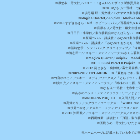
©原悠衣・芳文社／ハロー！！きんいろモザイク製作委員会 ©
©2014なもり/一迅社・七
©浜弓場 双・芳文社／ハナヤマタ製作委
©Magica Quartet／Aniplex・Madoka 
©2013 すずきあきら・Niθ・ホビージャパン／百花繚乱S
©宮原るり／芳文社・藤女生徒
©日日日・小学館／製作委員会＠がんばらない ©KADOKA
©桜場コハル・講談社／みなみけ製作委
©桜場コハル・講談社／「みなみけ おかえり」製
©裕時悠示・ソフトバンク クリエイティブ／「俺修
©鴨志田一/アスキー・メディアワークス/さくら荘製作委員会 ©Cr
©Magica Quartet／Aniplex・Mad
©GIRLS und PANZER Pr
©2012 葵せきな・狗神煌／富士見書房
©2009-2012 TYPE-MOON ©「夏色キ
©竹宮ゆゆこ／アスキー・メディアワークス／「とらドラ！」製作
©杉井 光／アスキー・メディアワークス／『神様のメモ帳』製
©なもり/一迅社・七森中ご
©あさのハジメ・メディアファクトリー／まよチ
©ANOHANA PROJECT ©入間
©高津カリノ／スクウェアエニックス・「WORKING!!」製作委員
©伏見つかさ／アスキー・メディアワークス／OIP 
©2010 沖田雅／アスキー・メディアワークス／オオ
©西尾維新・講談社 / 「刀語」製
©蒼樹うめ・芳文社／ひだま
当ホームページに記載されている全ての