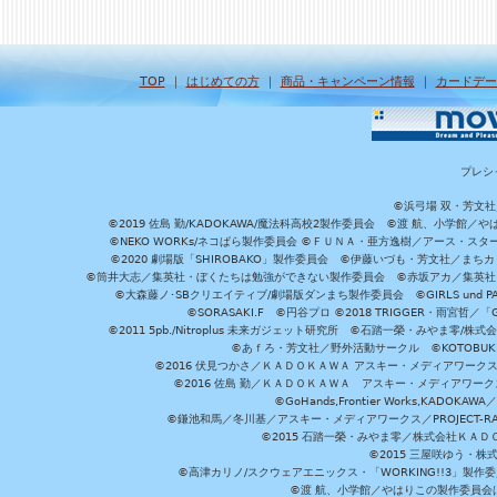
TOP
｜
はじめての方
｜
商品・キャンペーン情報
｜
カードデー
プレシ
©浜弓場 双・芳文
©2019 佐島 勤/KADOKAWA/魔法科高校2製作委員会 ©渡 航、小学
©NEKO WORKs/ネコぱら製作委員会 ©ＦＵＮＡ・亜方逸樹／アース・スタ
©2020 劇場版「SHIROBAKO」製作委員会 ©伊藤いづも・芳文社／まちカ
©筒井大志／集英社・ぼくたちは勉強ができない製作委員会 ©赤坂アカ／集英社・かぐ
©大森藤ノ･SBクリエイティブ/劇場版ダンまち製作委員会 ©GIRLS und P
©SORASAKI.F ©円谷プロ ©2018 TRIGGER・雨宮哲／
©2011 5pb./Nitroplus 未来ガジェット研究所 ©石踏一榮・みやま零
©あｆろ・芳文社／野外活動サークル ©KOTOBUKIYA /
©2016 伏見つかさ／ＫＡＤＯＫＡＷＡ アスキー・メディアワーク
©2016 佐島 勤／ＫＡＤＯＫＡＷＡ アスキー・メディアワークス刊
©GoHands,Frontier Works,KADO
©鎌池和馬／冬川基／アスキー・メディアワークス／PROJECT-RAI
©2015 石踏一榮・みやま零／株式会社ＫＡ
©2015 三屋咲ゆう・株
©高津カリノ/スクウェアエニックス・「WORKING!!3」製作
©渡 航、小学館／やはりこの製作委員会はまちがっ