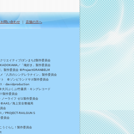
｜
お問い合わせ
｜
店舗の方へ
Bクリエイティブ/ダンまち2製作委員会
／KADOKAWA／「俺好き」製作委員会
委員会 ©ProjectGRANBELM
アニメ「八月のシンデレラナイン」製作委員会
ロジェクト ©ゾンビランドサガ製作委員会
vidproduction
員会 ©大川ぶくぶ/竹書房・キングレコード
E!!製作委員会
・ノーライフ ゼロ製作委員会
 ©AAS／海上安全整備局
委員会
JECT-RAILGUN S
作委員会
がっこうぐらし！製作委員会
t