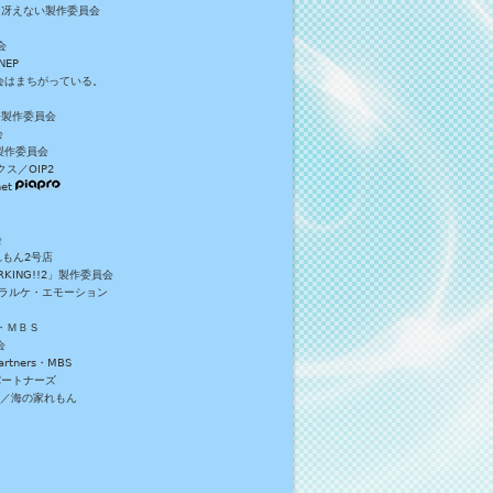
／冴えない製作委員会
会
NEP
員会はまちがっている。
S+製作委員会
会
製作委員会
ス／OIP2
et
会
れもん2号店
NG!!2」製作委員会
・ラルケ・エモーション
・ＭＢＳ
会
tners・MBS
パートナーズ
）／海の家れもん
。