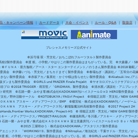
品・キャンペーン情報
｜
カードデータ
｜
大会・イベント
｜
ルール・Q&A
｜
取扱店
プレシャスメモリーズ公式サイト
©浜弓場 双・芳文社／おちこぼれフルーツタルト製作委員会
A/魔法科高校2製作委員会 ©渡 航、小学館／やはりこの製作委員会はまちがっている。完 ©大森藤ノ・S
員会 ©ＦＵＮＡ・亜方逸樹／アース・スター エンターテイメント／のうきん製作委員会 ©2018 駱駝
」製作委員会 ©伊藤いづも・芳文社／まちカドまぞく製作委員会 ©春場ねぎ・講談社／「五等分の花嫁」製作
ない製作委員会 ©赤坂アカ／集英社・かぐや様は告らせたい製作委員会 ©Akatsuki Inc./
ダンまち製作委員会 ©GIRLS und PANZER Finale Projekt ©ヤオヨロズケムリクサプ
©円谷プロ ©2018 TRIGGER・雨宮哲／「GRIDMAN」製作委員会 ©清水茜／講談社・アニプレックス・da
 未来ガジェット研究所 ©石踏一榮・みやま零/株式会社KADOKAWA刊/ハイスクールＤ×Ｄ HERO製作委
社／野外活動サークル ©KOTOBUKIYA / FAGirl Project ©得能正太郎・芳文社／NEW GAM
ＡＤＯＫＡＷＡ アスキー・メディアワークス／EMP ©榎宮祐・株式会社KADOKAWA刊／ノーゲーム
ＡＤＯＫＡＷＡ アスキー・メディアワークス刊／劇場版魔法科高校製作委員会 ©2017 Project 2H
oHands,Frontier Works,KADOKAWA／Project-HS © 得能正太郎・芳文社／NEW GAME!製作
ー・メディアワークス／PROJECT-RAILGUN ©鎌池和馬／冬川基／アスキー・メディアワークス／PRO
15 石踏一榮・みやま零／株式会社ＫＡＤＯＫＡＷＡ 富士見書房刊／ハイスクールＤ×Ｄ ＢｏｒＮ製
©2015 三屋咲ゆう・株式会社KADOKAWA／アスタリスク製作委員会
エニックス・「WORKING!!3」製作委員会 ©Nitroplus／海法紀光・千葉サドル・芳文社／
©渡 航、小学館／やはりこの製作委員会はまちがっている。続 ©GIRLS und PANZER Film Projek