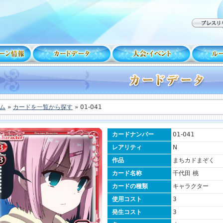
ム
»
カードを一覧から探す
» 01-041
カードナンバー
01-041
レアリティ
N
作品
まちカドまぞく
カード名称
千代田 桃
カードの種類
キャラクター
使用コスト
3
発生コスト
3