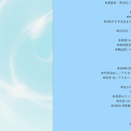
©原悠衣・芳文社／
©M
©2013 すずきあ
©日日日・小
©桜場コ
©裕時悠示
©鴨志田一/ア
©2009
©竹宮ゆゆこ／アスキ
©杉井 光／アスキー
©あさ
©高津カリノ／ス
©伏見つか
©2010 沖