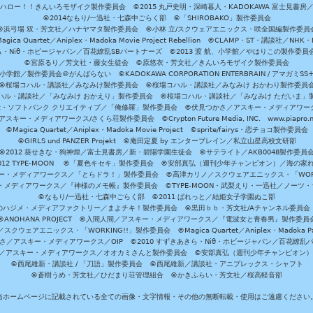
ハロー！！きんいろモザイク製作委員会 ©2015 丸戸史明・深崎暮人・KADOKAWA 富士見書房
©2014なもり/一迅社・七森中ごらく部 ©「SHIROBAKO」製作委員会
©浜弓場 双・芳文社／ハナヤマタ製作委員会 ©小林 立/スクウェアエニックス・咲全国編製作委員
agica Quartet／Aniplex・Madoka Movie Project Rebellion ©CLAMP・ST・講談社／NHK・
きら・Niθ・ホビージャパン／百花繚乱SBパートナーズ ©2013 渡 航、小学館／やはりこの製作委
©宮原るり／芳文社・藤女生徒会 ©原悠衣・芳文社／きんいろモザイク製作委員会
学館／製作委員会＠がんばらない ©KADOKAWA CORPORATION ENTERBRAIN / アマガミS
©桜場コハル・講談社／みなみけ製作委員会 ©桜場コハル・講談社／みなみけ おかわり製作委員
ハル・講談社／「みなみけ おかえり」製作委員会 ©桜場コハル・講談社／「みなみけ ただいま」
・ソフトバンク クリエイティブ／「俺修羅」製作委員会 ©伏見つかさ／アスキー・メディアワーク
スキー・メディアワークス/さくら荘製作委員会 ©Crypton Future Media, INC. www.piapro.n
©Magica Quartet／Aniplex・Madoka Movie Project ©sprite/fairys・恋チョコ製作委員会
©GIRLS und PANZER Projekt ©庵田定夏 by エンターブレイン／私立山星高校文研部
©2012 葵せきな・狗神煌／富士見書房／新・碧陽学園生徒会 ©サテライト／AKB0048製作委員
-2012 TYPE-MOON ©「夏色キセキ」製作委員会 ©安部真弘（週刊少年チャンピオン）／海の家
ー・メディアワークス／「とらドラ！」製作委員会 ©高津カリノ／スクウェアエニックス・「WORKI
・メディアワークス／『神様のメモ帳』製作委員会 ©TYPE-MOON・武梨えり・一迅社／ノーツ
©なもり/一迅社・七森中ごらく部 ©2011 ぱれっと／結姫女子学園ぬこ部
のハジメ・メディアファクトリー／まよチキ！製作委員会 ©黒田ｂｂ・芳文社/Aチャンネル委員会
©ANOHANA PROJECT ©入間人間／アスキー・メディアワークス／『電波女と青春男』製作委員
クウェアエニックス・「WORKING!!」製作委員会 ©Magica Quartet／Aniplex・Madoka Par
さ／アスキー・メディアワークス／OIP ©2010 すずきあきら・Niθ・ホビージャパン／百花繚乱
田雅／アスキー・メディアワークス／オオカミさんと製作委員会 ©安部真弘（週刊少年チャンピオン
©西尾維新・講談社 / 「刀語」製作委員会 ©西尾維新／講談社・アニプレックス・シャフト
©蒼樹うめ・芳文社／ひだまり荘管理組合 ©かきふらい・芳文社／桜高軽音部
当ホームページに記載されている全ての画像・文字情報・その他の無断転載・使用はご遠慮ください