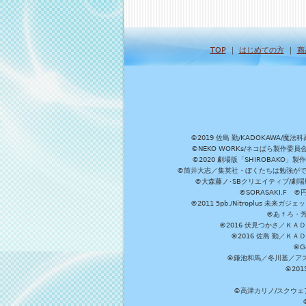
TOP
｜
はじめての方
｜
商
©2019 佐島 勤/KADOKAW
©NEKO WORKs/ネコぱら製作委
©2020 劇場版「SHIROBAKO
©筒井大志／集英社・ぼくたちは勉強ができ
©大森藤ノ･SBクリエイティブ/劇場版
©SORASAKI.F 
©2011 5pb./Nitroplus
©あｆろ・芳文
©2016 伏見つかさ／Ｋ
©2016 佐島 勤／Ｋ
©G
©鎌池和馬／冬川基／アスキ
©20
©高津カリノ/スクウェア