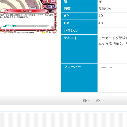
色
赤
特徴
魔法少女
AP
40
DP
40
パラレル
テキスト
このカードが登場
ムから取り除く。
フレーバー
…………
前へ
次へ