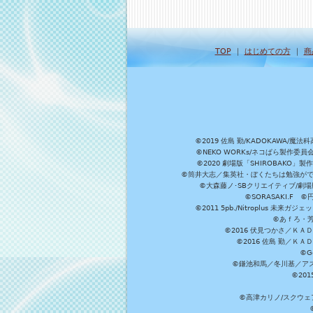
TOP
｜
はじめての方
｜
商
©2019 佐島 勤/KADOKAW
©NEKO WORKs/ネコぱら製作委
©2020 劇場版「SHIROBAKO
©筒井大志／集英社・ぼくたちは勉強ができ
©大森藤ノ･SBクリエイティブ/劇場版
©SORASAKI.F 
©2011 5pb./Nitroplus
©あｆろ・芳文
©2016 伏見つかさ／Ｋ
©2016 佐島 勤／Ｋ
©G
©鎌池和馬／冬川基／アスキ
©20
©高津カリノ/スクウェア