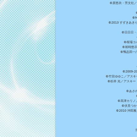
©原悠衣・芳文社／
©M
©2013 すずきあ
©日日日・小
©桜場コ
©裕時悠示
©鴨志田一/ア
©2009
©竹宮ゆゆこ／アスキ
©杉井 光／アスキー
©あさ
©高津カリノ／ス
©伏見つか
©2010 沖