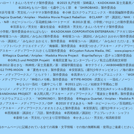
ハロー！！きんいろモザイク製作委員会 ©2015 丸戸史明・深崎暮人・KADOKAWA 富士見書房
©2014なもり/一迅社・七森中ごらく部 ©「SHIROBAKO」製作委員会
©浜弓場 双・芳文社／ハナヤマタ製作委員会 ©小林 立/スクウェアエニックス・咲全国編製作委員
agica Quartet／Aniplex・Madoka Movie Project Rebellion ©CLAMP・ST・講談社／NHK・
きら・Niθ・ホビージャパン／百花繚乱SBパートナーズ ©2013 渡 航、小学館／やはりこの製作委
©宮原るり／芳文社・藤女生徒会 ©原悠衣・芳文社／きんいろモザイク製作委員会
学館／製作委員会＠がんばらない ©KADOKAWA CORPORATION ENTERBRAIN / アマガミS
©桜場コハル・講談社／みなみけ製作委員会 ©桜場コハル・講談社／みなみけ おかわり製作委員
ハル・講談社／「みなみけ おかえり」製作委員会 ©桜場コハル・講談社／「みなみけ ただいま」
・ソフトバンク クリエイティブ／「俺修羅」製作委員会 ©伏見つかさ／アスキー・メディアワーク
スキー・メディアワークス/さくら荘製作委員会 ©Crypton Future Media, INC. www.piapro.n
©Magica Quartet／Aniplex・Madoka Movie Project ©sprite/fairys・恋チョコ製作委員会
©GIRLS und PANZER Projekt ©庵田定夏 by エンターブレイン／私立山星高校文研部
©2012 葵せきな・狗神煌／富士見書房／新・碧陽学園生徒会 ©サテライト／AKB0048製作委員
-2012 TYPE-MOON ©「夏色キセキ」製作委員会 ©安部真弘（週刊少年チャンピオン）／海の家
ー・メディアワークス／「とらドラ！」製作委員会 ©高津カリノ／スクウェアエニックス・「WORKI
・メディアワークス／『神様のメモ帳』製作委員会 ©TYPE-MOON・武梨えり・一迅社／ノーツ
©なもり/一迅社・七森中ごらく部 ©2011 ぱれっと／結姫女子学園ぬこ部
のハジメ・メディアファクトリー／まよチキ！製作委員会 ©黒田ｂｂ・芳文社/Aチャンネル委員会
©ANOHANA PROJECT ©入間人間／アスキー・メディアワークス／『電波女と青春男』製作委員
クウェアエニックス・「WORKING!!」製作委員会 ©Magica Quartet／Aniplex・Madoka Par
さ／アスキー・メディアワークス／OIP ©2010 すずきあきら・Niθ・ホビージャパン／百花繚乱
田雅／アスキー・メディアワークス／オオカミさんと製作委員会 ©安部真弘（週刊少年チャンピオン
©西尾維新・講談社 / 「刀語」製作委員会 ©西尾維新／講談社・アニプレックス・シャフト
©蒼樹うめ・芳文社／ひだまり荘管理組合 ©かきふらい・芳文社／桜高軽音部
当ホームページに記載されている全ての画像・文字情報・その他の無断転載・使用はご遠慮ください