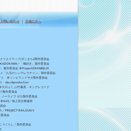
｜
お問い合わせ
｜
店舗の方へ
Bクリエイティブ/ダンまち2製作委員会
／KADOKAWA／「俺好き」製作委員会
委員会 ©ProjectGRANBELM
アニメ「八月のシンデレラナイン」製作委員会
ロジェクト ©ゾンビランドサガ製作委員会
vidproduction
員会 ©大川ぶくぶ/竹書房・キングレコード
E!!製作委員会
・ノーライフ ゼロ製作委員会
 ©AAS／海上安全整備局
委員会
JECT-RAILGUN S
作委員会
がっこうぐらし！製作委員会
t