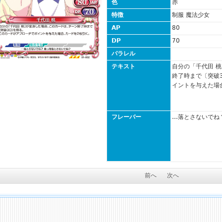
色
赤
特徴
制服 魔法少女
AP
80
DP
70
パラレル
テキスト
自分の「千代田 
終了時まで〔突破
イントを与えた場
フレーバー
…落とさないでね
前へ
次へ