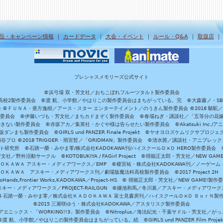
品・キャンペーン情報
｜
カードデータ
｜
大会・イベント
｜
ルール・Q&A
｜
取扱店
プレシャスメモリーズ公式サイト
©浜弓場 双・芳文社／おちこぼれフルーツタルト製作委員会
A/魔法科高校2製作委員会 ©渡 航、小学館／やはりこの製作委員会はまちがっている。完 ©大森藤ノ・S
員会 ©ＦＵＮＡ・亜方逸樹／アース・スター エンターテイメント／のうきん製作委員会 ©2018 駱駝
」製作委員会 ©伊藤いづも・芳文社／まちカドまぞく製作委員会 ©春場ねぎ・講談社／「五等分の花嫁」製作
ない製作委員会 ©赤坂アカ／集英社・かぐや様は告らせたい製作委員会 ©Akatsuki Inc./
ダンまち製作委員会 ©GIRLS und PANZER Finale Projekt ©ヤオヨロズケムリクサプ
©円谷プロ ©2018 TRIGGER・雨宮哲／「GRIDMAN」製作委員会 ©清水茜／講談社・アニプレックス・da
 未来ガジェット研究所 ©石踏一榮・みやま零/株式会社KADOKAWA刊/ハイスクールＤ×Ｄ HERO製作委
社／野外活動サークル ©KOTOBUKIYA / FAGirl Project ©得能正太郎・芳文社／NEW GAM
ＡＤＯＫＡＷＡ アスキー・メディアワークス／EMP ©榎宮祐・株式会社KADOKAWA刊／ノーゲーム
ＡＤＯＫＡＷＡ アスキー・メディアワークス刊／劇場版魔法科高校製作委員会 ©2017 Project 2H
oHands,Frontier Works,KADOKAWA／Project-HS © 得能正太郎・芳文社／NEW GAME!製作
ー・メディアワークス／PROJECT-RAILGUN ©鎌池和馬／冬川基／アスキー・メディアワークス／PRO
15 石踏一榮・みやま零／株式会社ＫＡＤＯＫＡＷＡ 富士見書房刊／ハイスクールＤ×Ｄ ＢｏｒＮ製
©2015 三屋咲ゆう・株式会社KADOKAWA／アスタリスク製作委員会
エニックス・「WORKING!!3」製作委員会 ©Nitroplus／海法紀光・千葉サドル・芳文社／
©渡 航、小学館／やはりこの製作委員会はまちがっている。続 ©GIRLS und PANZER Film Projek