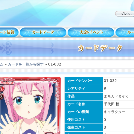
ム
»
カードを一覧から探す
» 01-032
カードナンバー
01-032
レアリティ
R
作品
まちカドまぞく
カード名称
千代田 桃
カードの種類
キャラクター
使用コスト
5
発生コスト
3