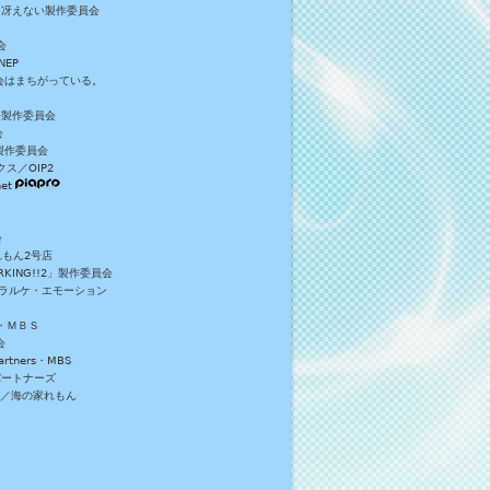
／冴えない製作委員会
会
NEP
員会はまちがっている。
S+製作委員会
会
製作委員会
ス／OIP2
et
会
れもん2号店
NG!!2」製作委員会
・ラルケ・エモーション
・ＭＢＳ
会
tners・MBS
パートナーズ
）／海の家れもん
。