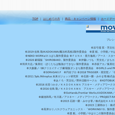
TOP
｜
はじめての方
｜
商品・キャンペーン情報
｜
カードデー
プレシ
©浜弓場 双・芳文
©2019 佐島 勤/KADOKAWA/魔法科高校2製作委員会 ©渡 航、小学
©NEKO WORKs/ネコぱら製作委員会 ©ＦＵＮＡ・亜方逸樹／アース・スタ
©2020 劇場版「SHIROBAKO」製作委員会 ©伊藤いづも・芳文社／まちカ
©筒井大志／集英社・ぼくたちは勉強ができない製作委員会 ©赤坂アカ／集英社・かぐ
©大森藤ノ･SBクリエイティブ/劇場版ダンまち製作委員会 ©GIRLS und P
©SORASAKI.F ©円谷プロ ©2018 TRIGGER・雨宮哲／
©2011 5pb./Nitroplus 未来ガジェット研究所 ©石踏一榮・みやま零
©あｆろ・芳文社／野外活動サークル ©KOTOBUKIYA /
©2016 伏見つかさ／ＫＡＤＯＫＡＷＡ アスキー・メディアワーク
©2016 佐島 勤／ＫＡＤＯＫＡＷＡ アスキー・メディアワークス刊
©GoHands,Frontier Works,KADO
©鎌池和馬／冬川基／アスキー・メディアワークス／PROJECT-RAI
©2015 石踏一榮・みやま零／株式会社ＫＡ
©2015 三屋咲ゆう・株
©高津カリノ/スクウェアエニックス・「WORKING!!3」製作
©渡 航、小学館／やはりこの製作委員会はまちがっ