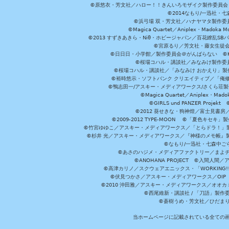
©原悠衣・芳文社／ハロー！！きんいろモザイク製作委員会 ©
©2014なもり/一迅社・七
©浜弓場 双・芳文社／ハナヤマタ製作委
©Magica Quartet／Aniplex・Madoka 
©2013 すずきあきら・Niθ・ホビージャパン／百花繚乱S
©宮原るり／芳文社・藤女生徒
©日日日・小学館／製作委員会＠がんばらない ©KADOKA
©桜場コハル・講談社／みなみけ製作委
©桜場コハル・講談社／「みなみけ おかえり」製
©裕時悠示・ソフトバンク クリエイティブ／「俺修
©鴨志田一/アスキー・メディアワークス/さくら荘製作委員会 ©Cr
©Magica Quartet／Aniplex・Mad
©GIRLS und PANZER Pr
©2012 葵せきな・狗神煌／富士見書房
©2009-2012 TYPE-MOON ©「夏色キ
©竹宮ゆゆこ／アスキー・メディアワークス／「とらドラ！」製作
©杉井 光／アスキー・メディアワークス／『神様のメモ帳』製
©なもり/一迅社・七森中ご
©あさのハジメ・メディアファクトリー／まよチ
©ANOHANA PROJECT ©入間
©高津カリノ／スクウェアエニックス・「WORKING!!」製作委員
©伏見つかさ／アスキー・メディアワークス／OIP 
©2010 沖田雅／アスキー・メディアワークス／オオ
©西尾維新・講談社 / 「刀語」製
©蒼樹うめ・芳文社／ひだま
当ホームページに記載されている全ての