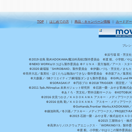
TOP
｜
はじめての方
｜
商品・キャンペーン情報
｜
カードデー
プレシ
©浜弓場 双・芳文
©2019 佐島 勤/KADOKAWA/魔法科高校2製作委員会 ©渡 航、小学
©NEKO WORKs/ネコぱら製作委員会 ©ＦＵＮＡ・亜方逸樹／アース・スタ
©2020 劇場版「SHIROBAKO」製作委員会 ©伊藤いづも・芳文社／まちカ
©筒井大志／集英社・ぼくたちは勉強ができない製作委員会 ©赤坂アカ／集英社・かぐ
©大森藤ノ･SBクリエイティブ/劇場版ダンまち製作委員会 ©GIRLS und P
©SORASAKI.F ©円谷プロ ©2018 TRIGGER・雨宮哲／
©2011 5pb./Nitroplus 未来ガジェット研究所 ©石踏一榮・みやま零
©あｆろ・芳文社／野外活動サークル ©KOTOBUKIYA /
©2016 伏見つかさ／ＫＡＤＯＫＡＷＡ アスキー・メディアワーク
©2016 佐島 勤／ＫＡＤＯＫＡＷＡ アスキー・メディアワークス刊
©GoHands,Frontier Works,KADO
©鎌池和馬／冬川基／アスキー・メディアワークス／PROJECT-RAI
©2015 石踏一榮・みやま零／株式会社ＫＡ
©2015 三屋咲ゆう・株
©高津カリノ/スクウェアエニックス・「WORKING!!3」製作
©渡 航、小学館／やはりこの製作委員会はまちがっ