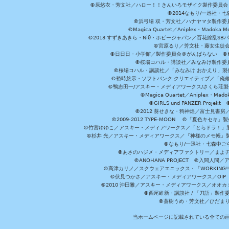
©原悠衣・芳文社／ハロー！！きんいろモザイク製作委員会 ©
©2014なもり/一迅社・七
©浜弓場 双・芳文社／ハナヤマタ製作委
©Magica Quartet／Aniplex・Madoka 
©2013 すずきあきら・Niθ・ホビージャパン／百花繚乱S
©宮原るり／芳文社・藤女生徒
©日日日・小学館／製作委員会＠がんばらない ©KADOKA
©桜場コハル・講談社／みなみけ製作委
©桜場コハル・講談社／「みなみけ おかえり」製
©裕時悠示・ソフトバンク クリエイティブ／「俺修
©鴨志田一/アスキー・メディアワークス/さくら荘製作委員会 ©Cr
©Magica Quartet／Aniplex・Mad
©GIRLS und PANZER Pr
©2012 葵せきな・狗神煌／富士見書房
©2009-2012 TYPE-MOON ©「夏色キ
©竹宮ゆゆこ／アスキー・メディアワークス／「とらドラ！」製作
©杉井 光／アスキー・メディアワークス／『神様のメモ帳』製
©なもり/一迅社・七森中ご
©あさのハジメ・メディアファクトリー／まよチ
©ANOHANA PROJECT ©入間
©高津カリノ／スクウェアエニックス・「WORKING!!」製作委員
©伏見つかさ／アスキー・メディアワークス／OIP 
©2010 沖田雅／アスキー・メディアワークス／オオ
©西尾維新・講談社 / 「刀語」製
©蒼樹うめ・芳文社／ひだま
当ホームページに記載されている全ての