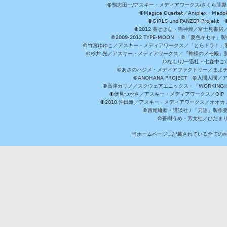
©鴨志田一/アスキー・メディアワークス/さくら荘製作委員会 ©Cr
©Magica Quartet／Aniplex・Mad
©GIRLS und PANZER Pr
©2012 葵せきな・狗神煌／富士見書房
©2009-2012 TYPE-MOON ©「夏色キ
©竹宮ゆゆこ／アスキー・メディアワークス／「とらドラ！」製作
©杉井 光／アスキー・メディアワークス／『神様のメモ帳』製
©なもり/一迅社・七森中ご
©あさのハジメ・メディアファクトリー／まよチ
©ANOHANA PROJECT ©入間
©高津カリノ／スクウェアエニックス・「WORKING!!」製作委員
©伏見つかさ／アスキー・メディアワークス／OIP 
©2010 沖田雅／アスキー・メディアワークス／オオ
©西尾維新・講談社 / 「刀語」製
©蒼樹うめ・芳文社／ひだま
当ホームページに記載されている全ての