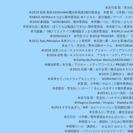
©浜弓場 双・芳文
©2019 佐島 勤/KADOKAWA/魔法科高校2製作委員会 ©渡 航、小学
©NEKO WORKs/ネコぱら製作委員会 ©ＦＵＮＡ・亜方逸樹／アース・スタ
©2020 劇場版「SHIROBAKO」製作委員会 ©伊藤いづも・芳文社／まちカ
©筒井大志／集英社・ぼくたちは勉強ができない製作委員会 ©赤坂アカ／集英社・かぐ
©大森藤ノ･SBクリエイティブ/劇場版ダンまち製作委員会 ©GIRLS und P
©SORASAKI.F ©円谷プロ ©2018 TRIGGER・雨宮哲／
©2011 5pb./Nitroplus 未来ガジェット研究所 ©石踏一榮・みやま零
©あｆろ・芳文社／野外活動サークル ©KOTOBUKIYA /
©2016 伏見つかさ／ＫＡＤＯＫＡＷＡ アスキー・メディアワーク
©2016 佐島 勤／ＫＡＤＯＫＡＷＡ アスキー・メディアワークス刊
©GoHands,Frontier Works,KADO
©鎌池和馬／冬川基／アスキー・メディアワークス／PROJECT-RAI
©2015 石踏一榮・みやま零／株式会社ＫＡ
©2015 三屋咲ゆう・株
©高津カリノ/スクウェアエニックス・「WORKING!!3」製作
©渡 航、小学館／やはりこの製作委員会はまちがっ
©原悠衣・芳文社／ハロー！！きんいろモザイク製作委員会 ©
©2014なもり/一迅社・七
©浜弓場 双・芳文社／ハナヤマタ製作委
©Magica Quartet／Aniplex・Madoka 
©2013 すずきあきら・Niθ・ホビージャパン／百花繚乱S
©宮原るり／芳文社・藤女生徒
©日日日・小学館／製作委員会＠がんばらない ©KADOKA
©桜場コハル・講談社／みなみけ製作委
©桜場コハル・講談社／「みなみけ おかえり」製
©裕時悠示・ソフトバンク クリエイティブ／「俺修