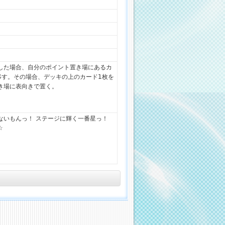
した場合、自分のポイント置き場にあるカ
移す。その場合、デッキの上のカード1枚を
き場に表向きで置く。
ないもんっ！ ステージに輝く一番星っ！
☆