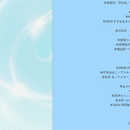
©原悠衣・芳文社／
©M
©2013 すずきあ
©日日日・小
©桜場コ
©裕時悠示
©鴨志田一/ア
©2009
©竹宮ゆゆこ／アスキ
©杉井 光／アスキー
©あさ
©高津カリノ／ス
©伏見つか
©2010 沖