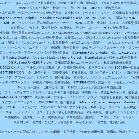
ハロー！！きんいろモザイク製作委員会 ©2015 丸戸史明・深崎暮人・KADOKAWA 富士見書房
©2014なもり/一迅社・七森中ごらく部 ©「SHIROBAKO」製作委員会
©浜弓場 双・芳文社／ハナヤマタ製作委員会 ©小林 立/スクウェアエニックス・咲全国編製作委員
agica Quartet／Aniplex・Madoka Movie Project Rebellion ©CLAMP・ST・講談社／NHK・
きら・Niθ・ホビージャパン／百花繚乱SBパートナーズ ©2013 渡 航、小学館／やはりこの製作委
©宮原るり／芳文社・藤女生徒会 ©原悠衣・芳文社／きんいろモザイク製作委員会
学館／製作委員会＠がんばらない ©KADOKAWA CORPORATION ENTERBRAIN / アマガミS
©桜場コハル・講談社／みなみけ製作委員会 ©桜場コハル・講談社／みなみけ おかわり製作委員
ハル・講談社／「みなみけ おかえり」製作委員会 ©桜場コハル・講談社／「みなみけ ただいま」
・ソフトバンク クリエイティブ／「俺修羅」製作委員会 ©伏見つかさ／アスキー・メディアワーク
スキー・メディアワークス/さくら荘製作委員会 ©Crypton Future Media, INC. www.piapro.n
©Magica Quartet／Aniplex・Madoka Movie Project ©sprite/fairys・恋チョコ製作委員会
©GIRLS und PANZER Projekt ©庵田定夏 by エンターブレイン／私立山星高校文研部
©2012 葵せきな・狗神煌／富士見書房／新・碧陽学園生徒会 ©サテライト／AKB0048製作委員
-2012 TYPE-MOON ©「夏色キセキ」製作委員会 ©安部真弘（週刊少年チャンピオン）／海の家
ー・メディアワークス／「とらドラ！」製作委員会 ©高津カリノ／スクウェアエニックス・「WORKI
・メディアワークス／『神様のメモ帳』製作委員会 ©TYPE-MOON・武梨えり・一迅社／ノーツ
©なもり/一迅社・七森中ごらく部 ©2011 ぱれっと／結姫女子学園ぬこ部
のハジメ・メディアファクトリー／まよチキ！製作委員会 ©黒田ｂｂ・芳文社/Aチャンネル委員会
©ANOHANA PROJECT ©入間人間／アスキー・メディアワークス／『電波女と青春男』製作委員
クウェアエニックス・「WORKING!!」製作委員会 ©Magica Quartet／Aniplex・Madoka Par
さ／アスキー・メディアワークス／OIP ©2010 すずきあきら・Niθ・ホビージャパン／百花繚乱
田雅／アスキー・メディアワークス／オオカミさんと製作委員会 ©安部真弘（週刊少年チャンピオン
©西尾維新・講談社 / 「刀語」製作委員会 ©西尾維新／講談社・アニプレックス・シャフト
©蒼樹うめ・芳文社／ひだまり荘管理組合 ©かきふらい・芳文社／桜高軽音部
当ホームページに記載されている全ての画像・文字情報・その他の無断転載・使用はご遠慮ください