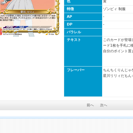
色
黄
特徴
ゾンビィ 制服
AP
-
DP
-
パラレル
テキスト
このカードが登場
ード1枚を手札に
自分のポイント置
フレーバー
ちんちくりんじゃ
星川リリィだもん
前へ
次へ