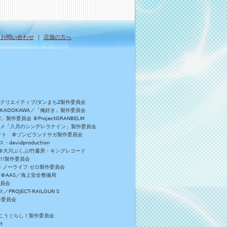
｜
お問い合わせ
｜
店舗の方へ
Bクリエイティブ/ダンまち2製作委員会
／KADOKAWA／「俺好き」製作委員会
委員会 ©ProjectGRANBELM
アニメ「八月のシンデレラナイン」製作委員会
ロジェクト ©ゾンビランドサガ製作委員会
vidproduction
員会 ©大川ぶくぶ/竹書房・キングレコード
E!!製作委員会
・ノーライフ ゼロ製作委員会
 ©AAS／海上安全整備局
委員会
JECT-RAILGUN S
作委員会
がっこうぐらし！製作委員会
t