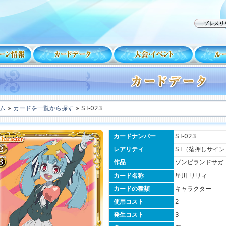
ム
»
カードを一覧から探す
» ST-023
カードナンバー
ST-023
レアリティ
ST（箔押しサイン
作品
ゾンビランドサガ
カード名称
星川 リリィ
カードの種類
キャラクター
使用コスト
2
発生コスト
3