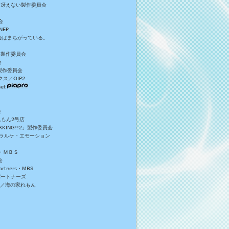
／冴えない製作委員会
会
NEP
員会はまちがっている。
S+製作委員会
会
製作委員会
ス／OIP2
et
会
れもん2号店
NG!!2」製作委員会
・ラルケ・エモーション
・ＭＢＳ
会
tners・MBS
パートナーズ
）／海の家れもん
。