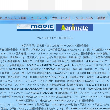
品・キャンペーン情報
｜
カードデータ
｜
大会・イベント
｜
ルール・Q&A
｜
取扱店
プレシャスメモリーズ公式サイト
©浜弓場 双・芳文社／おちこぼれフルーツタルト製作委員会
A/魔法科高校2製作委員会 ©渡 航、小学館／やはりこの製作委員会はまちがっている。完 ©大森藤ノ・S
員会 ©ＦＵＮＡ・亜方逸樹／アース・スター エンターテイメント／のうきん製作委員会 ©2018 駱駝
」製作委員会 ©伊藤いづも・芳文社／まちカドまぞく製作委員会 ©春場ねぎ・講談社／「五等分の花嫁」製作
ない製作委員会 ©赤坂アカ／集英社・かぐや様は告らせたい製作委員会 ©Akatsuki Inc./
ダンまち製作委員会 ©GIRLS und PANZER Finale Projekt ©ヤオヨロズケムリクサプ
©円谷プロ ©2018 TRIGGER・雨宮哲／「GRIDMAN」製作委員会 ©清水茜／講談社・アニプレックス・da
 未来ガジェット研究所 ©石踏一榮・みやま零/株式会社KADOKAWA刊/ハイスクールＤ×Ｄ HERO製作委
社／野外活動サークル ©KOTOBUKIYA / FAGirl Project ©得能正太郎・芳文社／NEW GAM
ＡＤＯＫＡＷＡ アスキー・メディアワークス／EMP ©榎宮祐・株式会社KADOKAWA刊／ノーゲーム
ＡＤＯＫＡＷＡ アスキー・メディアワークス刊／劇場版魔法科高校製作委員会 ©2017 Project 2H
oHands,Frontier Works,KADOKAWA／Project-HS © 得能正太郎・芳文社／NEW GAME!製作
ー・メディアワークス／PROJECT-RAILGUN ©鎌池和馬／冬川基／アスキー・メディアワークス／PRO
15 石踏一榮・みやま零／株式会社ＫＡＤＯＫＡＷＡ 富士見書房刊／ハイスクールＤ×Ｄ ＢｏｒＮ製
©2015 三屋咲ゆう・株式会社KADOKAWA／アスタリスク製作委員会
エニックス・「WORKING!!3」製作委員会 ©Nitroplus／海法紀光・千葉サドル・芳文社／
©渡 航、小学館／やはりこの製作委員会はまちがっている。続 ©GIRLS und PANZER Film Projek