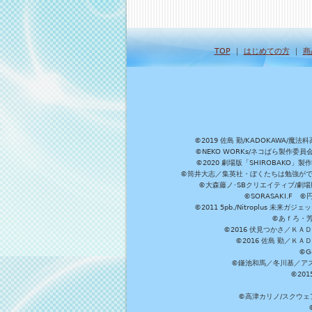
TOP
｜
はじめての方
｜
商
©2019 佐島 勤/KADOKAW
©NEKO WORKs/ネコぱら製作委
©2020 劇場版「SHIROBAKO
©筒井大志／集英社・ぼくたちは勉強ができ
©大森藤ノ･SBクリエイティブ/劇場版
©SORASAKI.F 
©2011 5pb./Nitroplus
©あｆろ・芳文
©2016 伏見つかさ／Ｋ
©2016 佐島 勤／Ｋ
©G
©鎌池和馬／冬川基／アスキ
©20
©高津カリノ/スクウェア