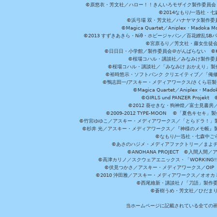
©原悠衣・芳文社／ハロー！！きんいろモザイク製作委員会 ©
©2014なもり/一迅社・七
©浜弓場 双・芳文社／ハナヤマタ製作委
©Magica Quartet／Aniplex・Madoka 
©2013 すずきあきら・Niθ・ホビージャパン／百花繚乱S
©宮原るり／芳文社・藤女生徒
©日日日・小学館／製作委員会＠がんばらない ©KADOKA
©桜場コハル・講談社／みなみけ製作委
©桜場コハル・講談社／「みなみけ おかえり」製
©裕時悠示・ソフトバンク クリエイティブ／「俺修
©鴨志田一/アスキー・メディアワークス/さくら荘製作委員会 ©Cr
©Magica Quartet／Aniplex・Mad
©GIRLS und PANZER Pr
©2012 葵せきな・狗神煌／富士見書房
©2009-2012 TYPE-MOON ©「夏色キ
©竹宮ゆゆこ／アスキー・メディアワークス／「とらドラ！」製作
©杉井 光／アスキー・メディアワークス／『神様のメモ帳』製
©なもり/一迅社・七森中ご
©あさのハジメ・メディアファクトリー／まよチ
©ANOHANA PROJECT ©入間
©高津カリノ／スクウェアエニックス・「WORKING!!」製作委員
©伏見つかさ／アスキー・メディアワークス／OIP 
©2010 沖田雅／アスキー・メディアワークス／オオ
©西尾維新・講談社 / 「刀語」製
©蒼樹うめ・芳文社／ひだま
当ホームページに記載されている全ての