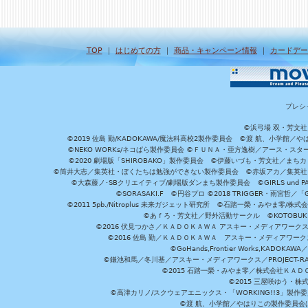
TOP
｜
はじめての方
｜
商品・キャンペーン情報
｜
カードデー
プレシ
©浜弓場 双・芳文
©2019 佐島 勤/KADOKAWA/魔法科高校2製作委員会 ©渡 航、小学
©NEKO WORKs/ネコぱら製作委員会 ©ＦＵＮＡ・亜方逸樹／アース・スタ
©2020 劇場版「SHIROBAKO」製作委員会 ©伊藤いづも・芳文社／まちカ
©筒井大志／集英社・ぼくたちは勉強ができない製作委員会 ©赤坂アカ／集英社・かぐ
©大森藤ノ･SBクリエイティブ/劇場版ダンまち製作委員会 ©GIRLS und P
©SORASAKI.F ©円谷プロ ©2018 TRIGGER・雨宮哲／
©2011 5pb./Nitroplus 未来ガジェット研究所 ©石踏一榮・みやま零
©あｆろ・芳文社／野外活動サークル ©KOTOBUKIYA /
©2016 伏見つかさ／ＫＡＤＯＫＡＷＡ アスキー・メディアワーク
©2016 佐島 勤／ＫＡＤＯＫＡＷＡ アスキー・メディアワークス刊
©GoHands,Frontier Works,KADO
©鎌池和馬／冬川基／アスキー・メディアワークス／PROJECT-RAI
©2015 石踏一榮・みやま零／株式会社ＫＡ
©2015 三屋咲ゆう・株
©高津カリノ/スクウェアエニックス・「WORKING!!3」製作
©渡 航、小学館／やはりこの製作委員会はまちがっ