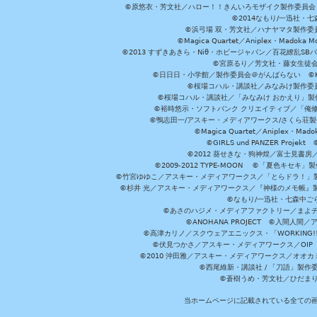
©原悠衣・芳文社／ハロー！！きんいろモザイク製作委員会 ©
©2014なもり/一迅社・七
©浜弓場 双・芳文社／ハナヤマタ製作委
©Magica Quartet／Aniplex・Madoka 
©2013 すずきあきら・Niθ・ホビージャパン／百花繚乱S
©宮原るり／芳文社・藤女生徒
©日日日・小学館／製作委員会＠がんばらない ©KADOKA
©桜場コハル・講談社／みなみけ製作委
©桜場コハル・講談社／「みなみけ おかえり」製
©裕時悠示・ソフトバンク クリエイティブ／「俺修
©鴨志田一/アスキー・メディアワークス/さくら荘製作委員会 ©Cr
©Magica Quartet／Aniplex・Mad
©GIRLS und PANZER Pr
©2012 葵せきな・狗神煌／富士見書房
©2009-2012 TYPE-MOON ©「夏色キ
©竹宮ゆゆこ／アスキー・メディアワークス／「とらドラ！」製作
©杉井 光／アスキー・メディアワークス／『神様のメモ帳』製
©なもり/一迅社・七森中ご
©あさのハジメ・メディアファクトリー／まよチ
©ANOHANA PROJECT ©入間
©高津カリノ／スクウェアエニックス・「WORKING!!」製作委員
©伏見つかさ／アスキー・メディアワークス／OIP 
©2010 沖田雅／アスキー・メディアワークス／オオ
©西尾維新・講談社 / 「刀語」製
©蒼樹うめ・芳文社／ひだま
当ホームページに記載されている全ての