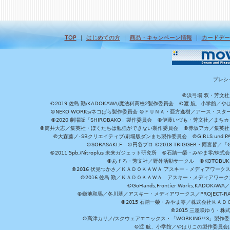
TOP
｜
はじめての方
｜
商品・キャンペーン情報
｜
カードデー
プレシ
©浜弓場 双・芳文
©2019 佐島 勤/KADOKAWA/魔法科高校2製作委員会 ©渡 航、小学
©NEKO WORKs/ネコぱら製作委員会 ©ＦＵＮＡ・亜方逸樹／アース・スタ
©2020 劇場版「SHIROBAKO」製作委員会 ©伊藤いづも・芳文社／まちカ
©筒井大志／集英社・ぼくたちは勉強ができない製作委員会 ©赤坂アカ／集英社・かぐ
©大森藤ノ･SBクリエイティブ/劇場版ダンまち製作委員会 ©GIRLS und P
©SORASAKI.F ©円谷プロ ©2018 TRIGGER・雨宮哲／
©2011 5pb./Nitroplus 未来ガジェット研究所 ©石踏一榮・みやま零
©あｆろ・芳文社／野外活動サークル ©KOTOBUKIYA /
©2016 伏見つかさ／ＫＡＤＯＫＡＷＡ アスキー・メディアワーク
©2016 佐島 勤／ＫＡＤＯＫＡＷＡ アスキー・メディアワークス刊
©GoHands,Frontier Works,KADO
©鎌池和馬／冬川基／アスキー・メディアワークス／PROJECT-RAI
©2015 石踏一榮・みやま零／株式会社ＫＡ
©2015 三屋咲ゆう・株
©高津カリノ/スクウェアエニックス・「WORKING!!3」製作
©渡 航、小学館／やはりこの製作委員会はまちがっ