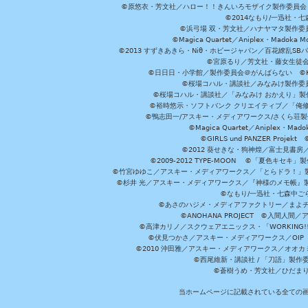
©原悠衣・芳文社／ハロー！！きんいろモザイク製作委員会 ©
©2014なもり/一迅社・七
©浜弓場 双・芳文社／ハナヤマタ製作委
©Magica Quartet／Aniplex・Madoka 
©2013 すずきあきら・Niθ・ホビージャパン／百花繚乱S
©宮原るり／芳文社・藤女生徒
©日日日・小学館／製作委員会＠がんばらない ©KADOKA
©桜場コハル・講談社／みなみけ製作委
©桜場コハル・講談社／「みなみけ おかえり」製
©裕時悠示・ソフトバンク クリエイティブ／「俺修
©鴨志田一/アスキー・メディアワークス/さくら荘製作委員会 ©Cr
©Magica Quartet／Aniplex・Mad
©GIRLS und PANZER Pr
©2012 葵せきな・狗神煌／富士見書房
©2009-2012 TYPE-MOON ©「夏色キ
©竹宮ゆゆこ／アスキー・メディアワークス／「とらドラ！」製作
©杉井 光／アスキー・メディアワークス／『神様のメモ帳』製
©なもり/一迅社・七森中ご
©あさのハジメ・メディアファクトリー／まよチ
©ANOHANA PROJECT ©入間
©高津カリノ／スクウェアエニックス・「WORKING!!」製作委員
©伏見つかさ／アスキー・メディアワークス／OIP 
©2010 沖田雅／アスキー・メディアワークス／オオ
©西尾維新・講談社 / 「刀語」製
©蒼樹うめ・芳文社／ひだま
当ホームページに記載されている全ての