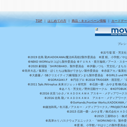
TOP
｜
はじめての方
｜
商品・キャンペーン情報
｜
カードデー
プレシ
©浜弓場 双・芳文
©2019 佐島 勤/KADOKAWA/魔法科高校2製作委員会 ©渡 航、小学
©NEKO WORKs/ネコぱら製作委員会 ©ＦＵＮＡ・亜方逸樹／アース・スタ
©2020 劇場版「SHIROBAKO」製作委員会 ©伊藤いづも・芳文社／まちカ
©筒井大志／集英社・ぼくたちは勉強ができない製作委員会 ©赤坂アカ／集英社・かぐ
©大森藤ノ･SBクリエイティブ/劇場版ダンまち製作委員会 ©GIRLS und P
©SORASAKI.F ©円谷プロ ©2018 TRIGGER・雨宮哲／
©2011 5pb./Nitroplus 未来ガジェット研究所 ©石踏一榮・みやま零
©あｆろ・芳文社／野外活動サークル ©KOTOBUKIYA /
©2016 伏見つかさ／ＫＡＤＯＫＡＷＡ アスキー・メディアワーク
©2016 佐島 勤／ＫＡＤＯＫＡＷＡ アスキー・メディアワークス刊
©GoHands,Frontier Works,KADO
©鎌池和馬／冬川基／アスキー・メディアワークス／PROJECT-RAI
©2015 石踏一榮・みやま零／株式会社ＫＡ
©2015 三屋咲ゆう・株
©高津カリノ/スクウェアエニックス・「WORKING!!3」製作
©渡 航、小学館／やはりこの製作委員会はまちがっ