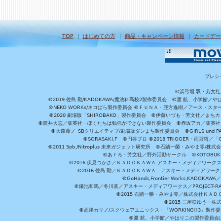
TOP
｜
はじめての方
｜
商品・キャンペーン情報
｜
カードデー
プレシ
©浜弓場 双・芳文
©2019 佐島 勤/KADOKAWA/魔法科高校2製作委員会 ©渡 航、小学
©NEKO WORKs/ネコぱら製作委員会 ©ＦＵＮＡ・亜方逸樹／アース・スタ
©2020 劇場版「SHIROBAKO」製作委員会 ©伊藤いづも・芳文社／まちカ
©筒井大志／集英社・ぼくたちは勉強ができない製作委員会 ©赤坂アカ／集英社・かぐ
©大森藤ノ･SBクリエイティブ/劇場版ダンまち製作委員会 ©GIRLS und P
©SORASAKI.F ©円谷プロ ©2018 TRIGGER・雨宮哲／
©2011 5pb./Nitroplus 未来ガジェット研究所 ©石踏一榮・みやま零
©あｆろ・芳文社／野外活動サークル ©KOTOBUKIYA /
©2016 伏見つかさ／ＫＡＤＯＫＡＷＡ アスキー・メディアワーク
©2016 佐島 勤／ＫＡＤＯＫＡＷＡ アスキー・メディアワークス刊
©GoHands,Frontier Works,KADO
©鎌池和馬／冬川基／アスキー・メディアワークス／PROJECT-RAI
©2015 石踏一榮・みやま零／株式会社ＫＡ
©2015 三屋咲ゆう・株
©高津カリノ/スクウェアエニックス・「WORKING!!3」製作
©渡 航、小学館／やはりこの製作委員会はまちがっ