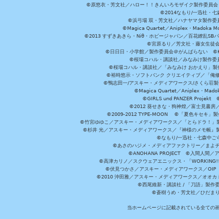
©原悠衣・芳文社／ハロー！！きんいろモザイク製作委員会 ©
©2014なもり/一迅社・七
©浜弓場 双・芳文社／ハナヤマタ製作委
©Magica Quartet／Aniplex・Madoka 
©2013 すずきあきら・Niθ・ホビージャパン／百花繚乱S
©宮原るり／芳文社・藤女生徒
©日日日・小学館／製作委員会＠がんばらない ©KADOKA
©桜場コハル・講談社／みなみけ製作委
©桜場コハル・講談社／「みなみけ おかえり」製
©裕時悠示・ソフトバンク クリエイティブ／「俺修
©鴨志田一/アスキー・メディアワークス/さくら荘製作委員会 ©Cr
©Magica Quartet／Aniplex・Mad
©GIRLS und PANZER Pr
©2012 葵せきな・狗神煌／富士見書房
©2009-2012 TYPE-MOON ©「夏色キ
©竹宮ゆゆこ／アスキー・メディアワークス／「とらドラ！」製作
©杉井 光／アスキー・メディアワークス／『神様のメモ帳』製
©なもり/一迅社・七森中ご
©あさのハジメ・メディアファクトリー／まよチ
©ANOHANA PROJECT ©入間
©高津カリノ／スクウェアエニックス・「WORKING!!」製作委員
©伏見つかさ／アスキー・メディアワークス／OIP 
©2010 沖田雅／アスキー・メディアワークス／オオ
©西尾維新・講談社 / 「刀語」製
©蒼樹うめ・芳文社／ひだま
当ホームページに記載されている全ての