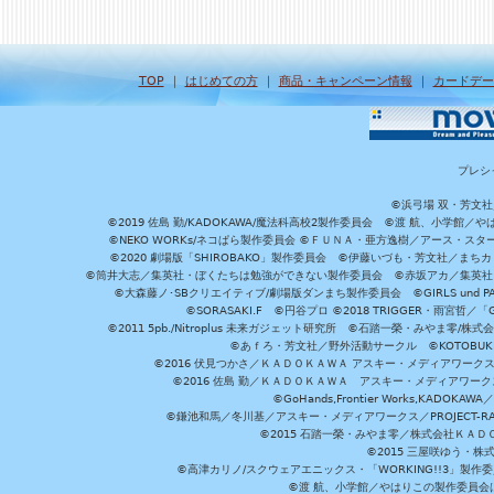
TOP
｜
はじめての方
｜
商品・キャンペーン情報
｜
カードデー
プレシ
©浜弓場 双・芳文
©2019 佐島 勤/KADOKAWA/魔法科高校2製作委員会 ©渡 航、小学
©NEKO WORKs/ネコぱら製作委員会 ©ＦＵＮＡ・亜方逸樹／アース・スタ
©2020 劇場版「SHIROBAKO」製作委員会 ©伊藤いづも・芳文社／まちカ
©筒井大志／集英社・ぼくたちは勉強ができない製作委員会 ©赤坂アカ／集英社・かぐ
©大森藤ノ･SBクリエイティブ/劇場版ダンまち製作委員会 ©GIRLS und P
©SORASAKI.F ©円谷プロ ©2018 TRIGGER・雨宮哲／
©2011 5pb./Nitroplus 未来ガジェット研究所 ©石踏一榮・みやま零
©あｆろ・芳文社／野外活動サークル ©KOTOBUKIYA /
©2016 伏見つかさ／ＫＡＤＯＫＡＷＡ アスキー・メディアワーク
©2016 佐島 勤／ＫＡＤＯＫＡＷＡ アスキー・メディアワークス刊
©GoHands,Frontier Works,KADO
©鎌池和馬／冬川基／アスキー・メディアワークス／PROJECT-RAI
©2015 石踏一榮・みやま零／株式会社ＫＡ
©2015 三屋咲ゆう・株
©高津カリノ/スクウェアエニックス・「WORKING!!3」製作
©渡 航、小学館／やはりこの製作委員会はまちがっ