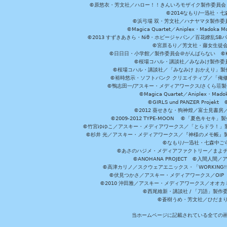
©原悠衣・芳文社／ハロー！！きんいろモザイク製作委員会 ©
©2014なもり/一迅社・七
©浜弓場 双・芳文社／ハナヤマタ製作委
©Magica Quartet／Aniplex・Madoka 
©2013 すずきあきら・Niθ・ホビージャパン／百花繚乱S
©宮原るり／芳文社・藤女生徒
©日日日・小学館／製作委員会＠がんばらない ©KADOKA
©桜場コハル・講談社／みなみけ製作委
©桜場コハル・講談社／「みなみけ おかえり」製
©裕時悠示・ソフトバンク クリエイティブ／「俺修
©鴨志田一/アスキー・メディアワークス/さくら荘製作委員会 ©Cr
©Magica Quartet／Aniplex・Mad
©GIRLS und PANZER Pr
©2012 葵せきな・狗神煌／富士見書房
©2009-2012 TYPE-MOON ©「夏色キ
©竹宮ゆゆこ／アスキー・メディアワークス／「とらドラ！」製作
©杉井 光／アスキー・メディアワークス／『神様のメモ帳』製
©なもり/一迅社・七森中ご
©あさのハジメ・メディアファクトリー／まよチ
©ANOHANA PROJECT ©入間
©高津カリノ／スクウェアエニックス・「WORKING!!」製作委員
©伏見つかさ／アスキー・メディアワークス／OIP 
©2010 沖田雅／アスキー・メディアワークス／オオ
©西尾維新・講談社 / 「刀語」製
©蒼樹うめ・芳文社／ひだま
当ホームページに記載されている全ての