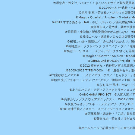
©原悠衣・芳文社／ハロー！！きんいろモザイク製作委員会 ©
©2014なもり/一迅社・七
©浜弓場 双・芳文社／ハナヤマタ製作委
©Magica Quartet／Aniplex・Madoka 
©2013 すずきあきら・Niθ・ホビージャパン／百花繚乱S
©宮原るり／芳文社・藤女生徒
©日日日・小学館／製作委員会＠がんばらない ©KADOKA
©桜場コハル・講談社／みなみけ製作委
©桜場コハル・講談社／「みなみけ おかえり」製
©裕時悠示・ソフトバンク クリエイティブ／「俺修
©鴨志田一/アスキー・メディアワークス/さくら荘製作委員会 ©Cr
©Magica Quartet／Aniplex・Mad
©GIRLS und PANZER Pr
©2012 葵せきな・狗神煌／富士見書房
©2009-2012 TYPE-MOON ©「夏色キ
©竹宮ゆゆこ／アスキー・メディアワークス／「とらドラ！」製作
©杉井 光／アスキー・メディアワークス／『神様のメモ帳』製
©なもり/一迅社・七森中ご
©あさのハジメ・メディアファクトリー／まよチ
©ANOHANA PROJECT ©入間
©高津カリノ／スクウェアエニックス・「WORKING!!」製作委員
©伏見つかさ／アスキー・メディアワークス／OIP 
©2010 沖田雅／アスキー・メディアワークス／オオ
©西尾維新・講談社 / 「刀語」製
©蒼樹うめ・芳文社／ひだま
当ホームページに記載されている全ての