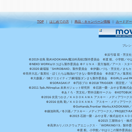
TOP
｜
はじめての方
｜
商品・キャンペーン情報
｜
カードデー
プレシ
©浜弓場 双・芳文
©2019 佐島 勤/KADOKAWA/魔法科高校2製作委員会 ©渡 航、小学
©NEKO WORKs/ネコぱら製作委員会 ©ＦＵＮＡ・亜方逸樹／アース・スタ
©2020 劇場版「SHIROBAKO」製作委員会 ©伊藤いづも・芳文社／まちカ
©筒井大志／集英社・ぼくたちは勉強ができない製作委員会 ©赤坂アカ／集英社・かぐ
©大森藤ノ･SBクリエイティブ/劇場版ダンまち製作委員会 ©GIRLS und P
©SORASAKI.F ©円谷プロ ©2018 TRIGGER・雨宮哲／
©2011 5pb./Nitroplus 未来ガジェット研究所 ©石踏一榮・みやま零
©あｆろ・芳文社／野外活動サークル ©KOTOBUKIYA /
©2016 伏見つかさ／ＫＡＤＯＫＡＷＡ アスキー・メディアワーク
©2016 佐島 勤／ＫＡＤＯＫＡＷＡ アスキー・メディアワークス刊
©GoHands,Frontier Works,KADO
©鎌池和馬／冬川基／アスキー・メディアワークス／PROJECT-RAI
©2015 石踏一榮・みやま零／株式会社ＫＡ
©2015 三屋咲ゆう・株
©高津カリノ/スクウェアエニックス・「WORKING!!3」製作
©渡 航、小学館／やはりこの製作委員会はまちがっ