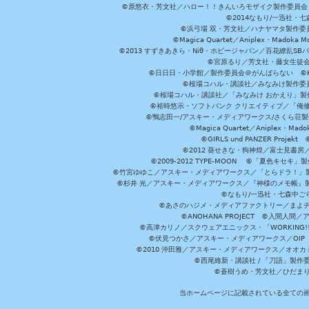
©原悠衣・芳文社／ハロー！！きんいろモザイク製作委員会 ©
©2014なもり/一迅社・七
©浜弓場 双・芳文社／ハナヤマタ製作委
©Magica Quartet／Aniplex・Madoka 
©2013 すずきあきら・Niθ・ホビージャパン／百花繚乱S
©宮原るり／芳文社・藤女生徒
©日日日・小学館／製作委員会＠がんばらない ©KADOKA
©桜場コハル・講談社／みなみけ製作委
©桜場コハル・講談社／「みなみけ おかえり」製
©裕時悠示・ソフトバンク クリエイティブ／「俺修
©鴨志田一/アスキー・メディアワークス/さくら荘製作委員会 ©Cr
©Magica Quartet／Aniplex・Mad
©GIRLS und PANZER Pr
©2012 葵せきな・狗神煌／富士見書房
©2009-2012 TYPE-MOON ©「夏色キ
©竹宮ゆゆこ／アスキー・メディアワークス／「とらドラ！」製作
©杉井 光／アスキー・メディアワークス／『神様のメモ帳』製
©なもり/一迅社・七森中ご
©あさのハジメ・メディアファクトリー／まよチ
©ANOHANA PROJECT ©入間
©高津カリノ／スクウェアエニックス・「WORKING!!」製作委員
©伏見つかさ／アスキー・メディアワークス／OIP 
©2010 沖田雅／アスキー・メディアワークス／オオ
©西尾維新・講談社 / 「刀語」製
©蒼樹うめ・芳文社／ひだま
当ホームページに記載されている全ての