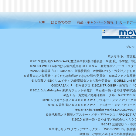
TOP
｜
はじめての方
｜
商品・キャンペーン情報
｜
カードデー
プレシ
©浜弓場 双・芳文
©2019 佐島 勤/KADOKAWA/魔法科高校2製作委員会 ©渡 航、小学
©NEKO WORKs/ネコぱら製作委員会 ©ＦＵＮＡ・亜方逸樹／アース・スタ
©2020 劇場版「SHIROBAKO」製作委員会 ©伊藤いづも・芳文社／まちカ
©筒井大志／集英社・ぼくたちは勉強ができない製作委員会 ©赤坂アカ／集英社・かぐ
©大森藤ノ･SBクリエイティブ/劇場版ダンまち製作委員会 ©GIRLS und P
©SORASAKI.F ©円谷プロ ©2018 TRIGGER・雨宮哲／
©2011 5pb./Nitroplus 未来ガジェット研究所 ©石踏一榮・みやま零
©あｆろ・芳文社／野外活動サークル ©KOTOBUKIYA /
©2016 伏見つかさ／ＫＡＤＯＫＡＷＡ アスキー・メディアワーク
©2016 佐島 勤／ＫＡＤＯＫＡＷＡ アスキー・メディアワークス刊
©GoHands,Frontier Works,KADO
©鎌池和馬／冬川基／アスキー・メディアワークス／PROJECT-RAI
©2015 石踏一榮・みやま零／株式会社ＫＡ
©2015 三屋咲ゆう・株
©高津カリノ/スクウェアエニックス・「WORKING!!3」製作
©渡 航、小学館／やはりこの製作委員会はまちがっ