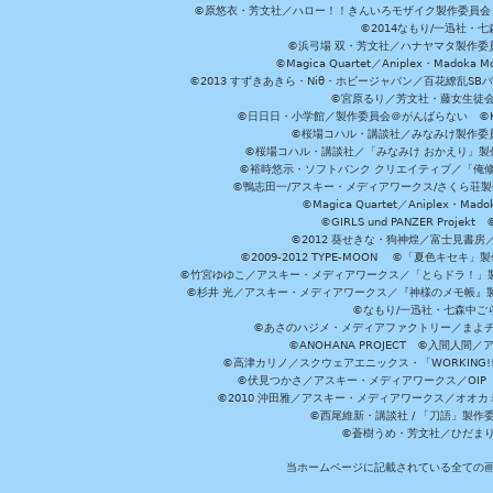
©原悠衣・芳文社／ハロー！！きんいろモザイク製作委員会 ©
©2014なもり/一迅社・七
©浜弓場 双・芳文社／ハナヤマタ製作委
©Magica Quartet／Aniplex・Madoka 
©2013 すずきあきら・Niθ・ホビージャパン／百花繚乱S
©宮原るり／芳文社・藤女生徒
©日日日・小学館／製作委員会＠がんばらない ©KADOKA
©桜場コハル・講談社／みなみけ製作委
©桜場コハル・講談社／「みなみけ おかえり」製
©裕時悠示・ソフトバンク クリエイティブ／「俺修
©鴨志田一/アスキー・メディアワークス/さくら荘製作委員会 ©Cr
©Magica Quartet／Aniplex・Mad
©GIRLS und PANZER Pr
©2012 葵せきな・狗神煌／富士見書房
©2009-2012 TYPE-MOON ©「夏色キ
©竹宮ゆゆこ／アスキー・メディアワークス／「とらドラ！」製作
©杉井 光／アスキー・メディアワークス／『神様のメモ帳』製
©なもり/一迅社・七森中ご
©あさのハジメ・メディアファクトリー／まよチ
©ANOHANA PROJECT ©入間
©高津カリノ／スクウェアエニックス・「WORKING!!」製作委員
©伏見つかさ／アスキー・メディアワークス／OIP 
©2010 沖田雅／アスキー・メディアワークス／オオ
©西尾維新・講談社 / 「刀語」製
©蒼樹うめ・芳文社／ひだま
当ホームページに記載されている全ての