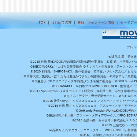
TOP
｜
はじめての方
｜
商品・キャンペーン情報
｜
カードデー
プレシ
©浜弓場 双・芳文
©2019 佐島 勤/KADOKAWA/魔法科高校2製作委員会 ©渡 航、小学
©NEKO WORKs/ネコぱら製作委員会 ©ＦＵＮＡ・亜方逸樹／アース・スタ
©2020 劇場版「SHIROBAKO」製作委員会 ©伊藤いづも・芳文社／まちカ
©筒井大志／集英社・ぼくたちは勉強ができない製作委員会 ©赤坂アカ／集英社・かぐ
©大森藤ノ･SBクリエイティブ/劇場版ダンまち製作委員会 ©GIRLS und P
©SORASAKI.F ©円谷プロ ©2018 TRIGGER・雨宮哲／
©2011 5pb./Nitroplus 未来ガジェット研究所 ©石踏一榮・みやま零
©あｆろ・芳文社／野外活動サークル ©KOTOBUKIYA /
©2016 伏見つかさ／ＫＡＤＯＫＡＷＡ アスキー・メディアワーク
©2016 佐島 勤／ＫＡＤＯＫＡＷＡ アスキー・メディアワークス刊
©GoHands,Frontier Works,KADO
©鎌池和馬／冬川基／アスキー・メディアワークス／PROJECT-RAI
©2015 石踏一榮・みやま零／株式会社ＫＡ
©2015 三屋咲ゆう・株
©高津カリノ/スクウェアエニックス・「WORKING!!3」製作
©渡 航、小学館／やはりこの製作委員会はまちがっ