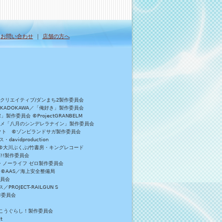
｜
お問い合わせ
｜
店舗の方へ
Bクリエイティブ/ダンまち2製作委員会
／KADOKAWA／「俺好き」製作委員会
委員会 ©ProjectGRANBELM
アニメ「八月のシンデレラナイン」製作委員会
ロジェクト ©ゾンビランドサガ製作委員会
vidproduction
員会 ©大川ぶくぶ/竹書房・キングレコード
E!!製作委員会
・ノーライフ ゼロ製作委員会
 ©AAS／海上安全整備局
委員会
JECT-RAILGUN S
作委員会
がっこうぐらし！製作委員会
t