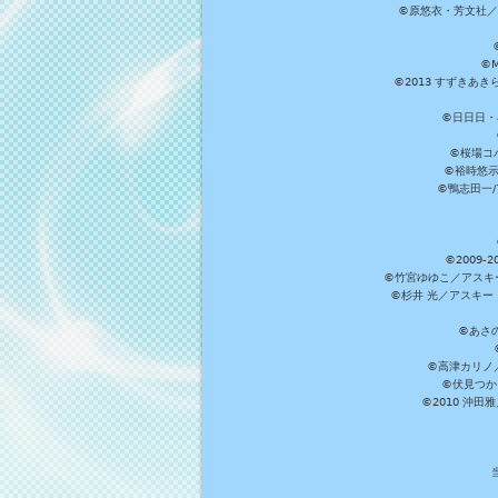
©原悠衣・芳文社／
©M
©2013 すずきあ
©日日日・小
©桜場コ
©裕時悠示
©鴨志田一/ア
©2009
©竹宮ゆゆこ／アスキ
©杉井 光／アスキー
©あさ
©高津カリノ／ス
©伏見つか
©2010 沖