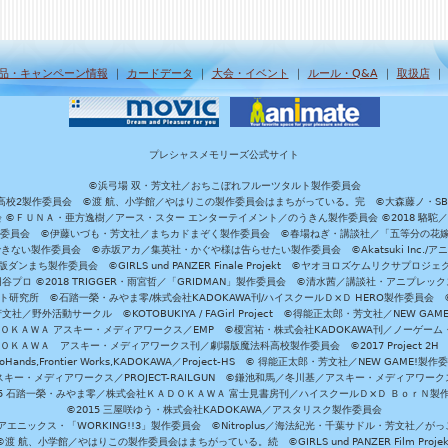
品・キャンペーン情報
｜
カードデータ
｜
大会・イベント
｜
ルール・Q&A
｜
取扱店
プレシャスメモリーズ公式サイト
©浜弓場 双・芳文社／おちこぼれフルーツタルト製作委員会
A/魔法科高校2製作委員会 ©渡 航、小学館／やはりこの製作委員会はまちがっている。完 ©大森藤ノ・S
員会 ©ＦＵＮＡ・亜方逸樹／アース・スター エンターテイメント／のうきん製作委員会 ©2018 駱駝
」製作委員会 ©伊藤いづも・芳文社／まちカドまぞく製作委員会 ©春場ねぎ・講談社／「五等分の花嫁」製作
ない製作委員会 ©赤坂アカ／集英社・かぐや様は告らせたい製作委員会 ©Akatsuki Inc./
ダンまち製作委員会 ©GIRLS und PANZER Finale Projekt ©ヤオヨロズケムリクサプ
©円谷プロ ©2018 TRIGGER・雨宮哲／「GRIDMAN」製作委員会 ©清水茜／講談社・アニプレックス・da
 未来ガジェット研究所 ©石踏一榮・みやま零/株式会社KADOKAWA刊/ハイスクールＤ×Ｄ HERO製作委
社／野外活動サークル ©KOTOBUKIYA / FAGirl Project ©得能正太郎・芳文社／NEW GAM
ＡＤＯＫＡＷＡ アスキー・メディアワークス／EMP ©榎宮祐・株式会社KADOKAWA刊／ノーゲーム
ＡＤＯＫＡＷＡ アスキー・メディアワークス刊／劇場版魔法科高校製作委員会 ©2017 Project 2H
oHands,Frontier Works,KADOKAWA／Project-HS © 得能正太郎・芳文社／NEW GAME!製作
ー・メディアワークス／PROJECT-RAILGUN ©鎌池和馬／冬川基／アスキー・メディアワークス／PRO
15 石踏一榮・みやま零／株式会社ＫＡＤＯＫＡＷＡ 富士見書房刊／ハイスクールＤ×Ｄ ＢｏｒＮ製
©2015 三屋咲ゆう・株式会社KADOKAWA／アスタリスク製作委員会
エニックス・「WORKING!!3」製作委員会 ©Nitroplus／海法紀光・千葉サドル・芳文社／
©渡 航、小学館／やはりこの製作委員会はまちがっている。続 ©GIRLS und PANZER Film Projek