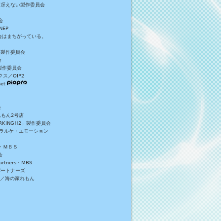
／冴えない製作委員会
会
NEP
員会はまちがっている。
S+製作委員会
会
製作委員会
ス／OIP2
et
会
れもん2号店
NG!!2」製作委員会
・ラルケ・エモーション
・ＭＢＳ
会
tners・MBS
パートナーズ
）／海の家れもん
。