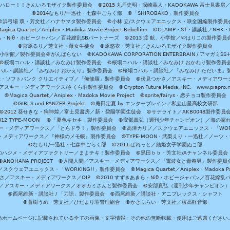
ハロー！！きんいろモザイク製作委員会 ©2015 丸戸史明・深崎暮人・KADOKAWA 富士見書房
©2014なもり/一迅社・七森中ごらく部 ©「SHIROBAKO」製作委員会
©浜弓場 双・芳文社／ハナヤマタ製作委員会 ©小林 立/スクウェアエニックス・咲全国編製作委員
agica Quartet／Aniplex・Madoka Movie Project Rebellion ©CLAMP・ST・講談社／NHK・
きら・Niθ・ホビージャパン／百花繚乱SBパートナーズ ©2013 渡 航、小学館／やはりこの製作委
©宮原るり／芳文社・藤女生徒会 ©原悠衣・芳文社／きんいろモザイク製作委員会
学館／製作委員会＠がんばらない ©KADOKAWA CORPORATION ENTERBRAIN / アマガミS
©桜場コハル・講談社／みなみけ製作委員会 ©桜場コハル・講談社／みなみけ おかわり製作委員
ハル・講談社／「みなみけ おかえり」製作委員会 ©桜場コハル・講談社／「みなみけ ただいま」
・ソフトバンク クリエイティブ／「俺修羅」製作委員会 ©伏見つかさ／アスキー・メディアワーク
スキー・メディアワークス/さくら荘製作委員会 ©Crypton Future Media, INC. www.piapro.n
©Magica Quartet／Aniplex・Madoka Movie Project ©sprite/fairys・恋チョコ製作委員会
©GIRLS und PANZER Projekt ©庵田定夏 by エンターブレイン／私立山星高校文研部
©2012 葵せきな・狗神煌／富士見書房／新・碧陽学園生徒会 ©サテライト／AKB0048製作委員
-2012 TYPE-MOON ©「夏色キセキ」製作委員会 ©安部真弘（週刊少年チャンピオン）／海の家
ー・メディアワークス／「とらドラ！」製作委員会 ©高津カリノ／スクウェアエニックス・「WORKI
・メディアワークス／『神様のメモ帳』製作委員会 ©TYPE-MOON・武梨えり・一迅社／ノーツ
©なもり/一迅社・七森中ごらく部 ©2011 ぱれっと／結姫女子学園ぬこ部
のハジメ・メディアファクトリー／まよチキ！製作委員会 ©黒田ｂｂ・芳文社/Aチャンネル委員会
©ANOHANA PROJECT ©入間人間／アスキー・メディアワークス／『電波女と青春男』製作委員
クウェアエニックス・「WORKING!!」製作委員会 ©Magica Quartet／Aniplex・Madoka Par
さ／アスキー・メディアワークス／OIP ©2010 すずきあきら・Niθ・ホビージャパン／百花繚乱
田雅／アスキー・メディアワークス／オオカミさんと製作委員会 ©安部真弘（週刊少年チャンピオン
©西尾維新・講談社 / 「刀語」製作委員会 ©西尾維新／講談社・アニプレックス・シャフト
©蒼樹うめ・芳文社／ひだまり荘管理組合 ©かきふらい・芳文社／桜高軽音部
当ホームページに記載されている全ての画像・文字情報・その他の無断転載・使用はご遠慮ください