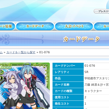
ム
»
カードを一覧から探す
» 01-076
カードナンバー
01-076
レアリティ
SR
作品
学戦都市アスタリ
カード名称
刀藤 綺凛＆沙々宮
カードの種類
キャラクター
使用コスト
2
発生コスト
1