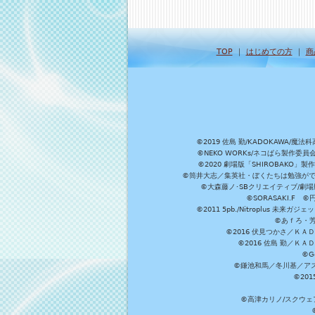
TOP
｜
はじめての方
｜
商
©2019 佐島 勤/KADOKAW
©NEKO WORKs/ネコぱら製作委
©2020 劇場版「SHIROBAKO
©筒井大志／集英社・ぼくたちは勉強ができ
©大森藤ノ･SBクリエイティブ/劇場版
©SORASAKI.F 
©2011 5pb./Nitroplus
©あｆろ・芳文
©2016 伏見つかさ／Ｋ
©2016 佐島 勤／Ｋ
©G
©鎌池和馬／冬川基／アスキ
©20
©高津カリノ/スクウェア