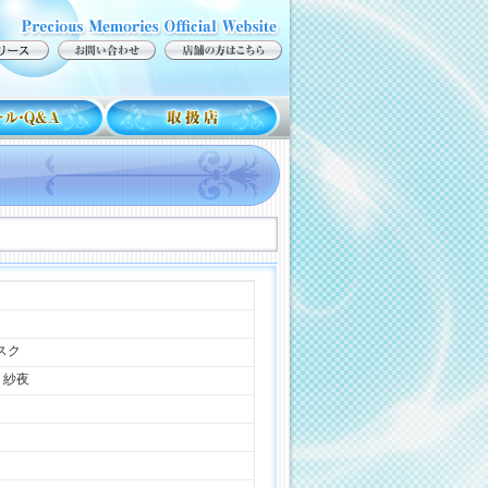
スク
 紗夜