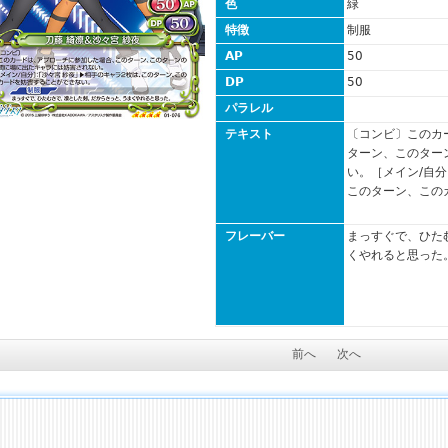
色
緑
特徴
制服
AP
50
DP
50
パラレル
テキスト
〔コンビ〕このカ
ターン、このター
い。［メイン/自分
このターン、この
フレーバー
まっすぐで、ひた
くやれると思った
前へ
次へ