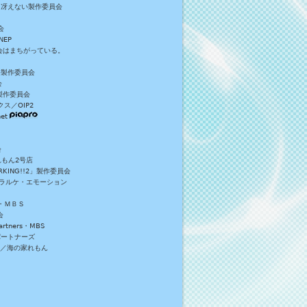
／冴えない製作委員会
会
NEP
員会はまちがっている。
S+製作委員会
会
製作委員会
ス／OIP2
et
会
れもん2号店
NG!!2」製作委員会
・ラルケ・エモーション
・ＭＢＳ
会
tners・MBS
パートナーズ
）／海の家れもん
。