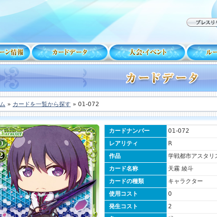
ム
»
カードを一覧から探す
» 01-072
カードナンバー
01-072
レアリティ
R
作品
学戦都市アスタリ
カード名称
天霧 綾斗
カードの種類
キャラクター
使用コスト
0
発生コスト
2