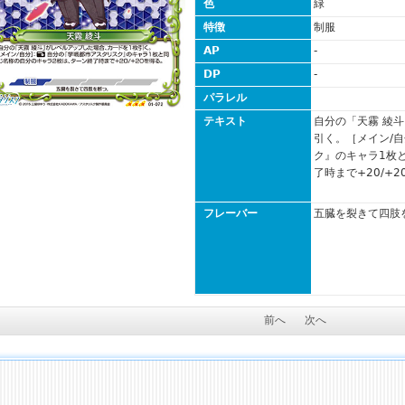
色
緑
特徴
制服
AP
-
DP
-
パラレル
テキスト
自分の「天霧 綾
引く。［メイン/
ク』のキャラ1枚
了時まで+20/+
フレーバー
五臓を裂きて四肢
前へ
次へ