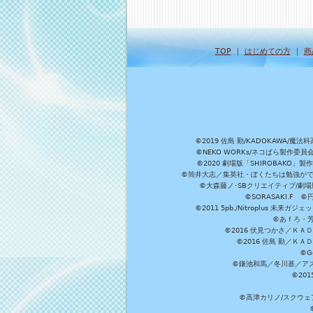
TOP
｜
はじめての方
｜
商
©2019 佐島 勤/KADOKAW
©NEKO WORKs/ネコぱら製作委
©2020 劇場版「SHIROBAKO
©筒井大志／集英社・ぼくたちは勉強ができ
©大森藤ノ･SBクリエイティブ/劇場版
©SORASAKI.F 
©2011 5pb./Nitroplus
©あｆろ・芳文
©2016 伏見つかさ／Ｋ
©2016 佐島 勤／Ｋ
©G
©鎌池和馬／冬川基／アスキ
©20
©高津カリノ/スクウェア