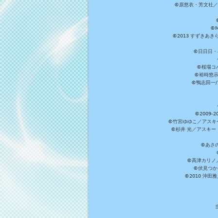
©原悠衣・芳文社／
©M
©2013 すずきあ
©日日日・小
©桜場コ
©裕時悠示
©鴨志田一/ア
©2009
©竹宮ゆゆこ／アスキ
©杉井 光／アスキー
©あさ
©高津カリノ／ス
©伏見つか
©2010 沖