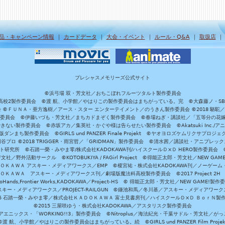
品・キャンペーン情報
｜
カードデータ
｜
大会・イベント
｜
ルール・Q&A
｜
取扱店
プレシャスメモリーズ公式サイト
©浜弓場 双・芳文社／おちこぼれフルーツタルト製作委員会
A/魔法科高校2製作委員会 ©渡 航、小学館／やはりこの製作委員会はまちがっている。完 ©大森藤ノ・S
員会 ©ＦＵＮＡ・亜方逸樹／アース・スター エンターテイメント／のうきん製作委員会 ©2018 駱駝
」製作委員会 ©伊藤いづも・芳文社／まちカドまぞく製作委員会 ©春場ねぎ・講談社／「五等分の花嫁」製作
ない製作委員会 ©赤坂アカ／集英社・かぐや様は告らせたい製作委員会 ©Akatsuki Inc./
ダンまち製作委員会 ©GIRLS und PANZER Finale Projekt ©ヤオヨロズケムリクサプ
©円谷プロ ©2018 TRIGGER・雨宮哲／「GRIDMAN」製作委員会 ©清水茜／講談社・アニプレックス・da
 未来ガジェット研究所 ©石踏一榮・みやま零/株式会社KADOKAWA刊/ハイスクールＤ×Ｄ HERO製作委
社／野外活動サークル ©KOTOBUKIYA / FAGirl Project ©得能正太郎・芳文社／NEW GAM
ＡＤＯＫＡＷＡ アスキー・メディアワークス／EMP ©榎宮祐・株式会社KADOKAWA刊／ノーゲーム
ＡＤＯＫＡＷＡ アスキー・メディアワークス刊／劇場版魔法科高校製作委員会 ©2017 Project 2H
oHands,Frontier Works,KADOKAWA／Project-HS © 得能正太郎・芳文社／NEW GAME!製作
ー・メディアワークス／PROJECT-RAILGUN ©鎌池和馬／冬川基／アスキー・メディアワークス／PRO
15 石踏一榮・みやま零／株式会社ＫＡＤＯＫＡＷＡ 富士見書房刊／ハイスクールＤ×Ｄ ＢｏｒＮ製
©2015 三屋咲ゆう・株式会社KADOKAWA／アスタリスク製作委員会
エニックス・「WORKING!!3」製作委員会 ©Nitroplus／海法紀光・千葉サドル・芳文社／
©渡 航、小学館／やはりこの製作委員会はまちがっている。続 ©GIRLS und PANZER Film Projek