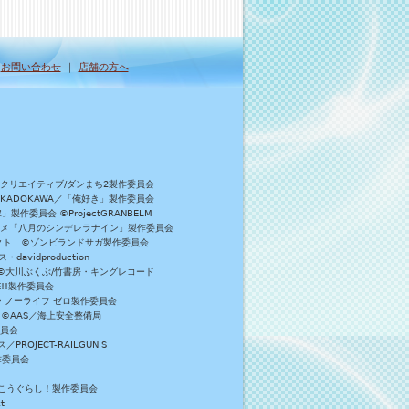
｜
お問い合わせ
｜
店舗の方へ
Bクリエイティブ/ダンまち2製作委員会
／KADOKAWA／「俺好き」製作委員会
委員会 ©ProjectGRANBELM
アニメ「八月のシンデレラナイン」製作委員会
ロジェクト ©ゾンビランドサガ製作委員会
vidproduction
員会 ©大川ぶくぶ/竹書房・キングレコード
E!!製作委員会
・ノーライフ ゼロ製作委員会
 ©AAS／海上安全整備局
委員会
JECT-RAILGUN S
作委員会
がっこうぐらし！製作委員会
t