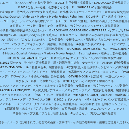
ハロー！！きんいろモザイク製作委員会 ©2015 丸戸史明・深崎暮人・KADOKAWA 富士見書房
©2014なもり/一迅社・七森中ごらく部 ©「SHIROBAKO」製作委員会
©浜弓場 双・芳文社／ハナヤマタ製作委員会 ©小林 立/スクウェアエニックス・咲全国編製作委員
agica Quartet／Aniplex・Madoka Movie Project Rebellion ©CLAMP・ST・講談社／NHK・
きら・Niθ・ホビージャパン／百花繚乱SBパートナーズ ©2013 渡 航、小学館／やはりこの製作委
©宮原るり／芳文社・藤女生徒会 ©原悠衣・芳文社／きんいろモザイク製作委員会
学館／製作委員会＠がんばらない ©KADOKAWA CORPORATION ENTERBRAIN / アマガミS
©桜場コハル・講談社／みなみけ製作委員会 ©桜場コハル・講談社／みなみけ おかわり製作委員
ハル・講談社／「みなみけ おかえり」製作委員会 ©桜場コハル・講談社／「みなみけ ただいま」
・ソフトバンク クリエイティブ／「俺修羅」製作委員会 ©伏見つかさ／アスキー・メディアワーク
スキー・メディアワークス/さくら荘製作委員会 ©Crypton Future Media, INC. www.piapro.n
©Magica Quartet／Aniplex・Madoka Movie Project ©sprite/fairys・恋チョコ製作委員会
©GIRLS und PANZER Projekt ©庵田定夏 by エンターブレイン／私立山星高校文研部
©2012 葵せきな・狗神煌／富士見書房／新・碧陽学園生徒会 ©サテライト／AKB0048製作委員
-2012 TYPE-MOON ©「夏色キセキ」製作委員会 ©安部真弘（週刊少年チャンピオン）／海の家
ー・メディアワークス／「とらドラ！」製作委員会 ©高津カリノ／スクウェアエニックス・「WORKI
・メディアワークス／『神様のメモ帳』製作委員会 ©TYPE-MOON・武梨えり・一迅社／ノーツ
©なもり/一迅社・七森中ごらく部 ©2011 ぱれっと／結姫女子学園ぬこ部
のハジメ・メディアファクトリー／まよチキ！製作委員会 ©黒田ｂｂ・芳文社/Aチャンネル委員会
©ANOHANA PROJECT ©入間人間／アスキー・メディアワークス／『電波女と青春男』製作委員
クウェアエニックス・「WORKING!!」製作委員会 ©Magica Quartet／Aniplex・Madoka Par
さ／アスキー・メディアワークス／OIP ©2010 すずきあきら・Niθ・ホビージャパン／百花繚乱
田雅／アスキー・メディアワークス／オオカミさんと製作委員会 ©安部真弘（週刊少年チャンピオン
©西尾維新・講談社 / 「刀語」製作委員会 ©西尾維新／講談社・アニプレックス・シャフト
©蒼樹うめ・芳文社／ひだまり荘管理組合 ©かきふらい・芳文社／桜高軽音部
当ホームページに記載されている全ての画像・文字情報・その他の無断転載・使用はご遠慮ください