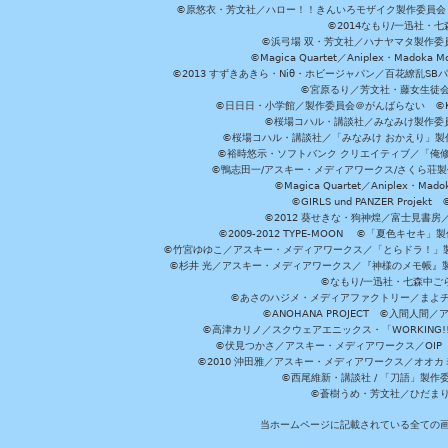
©原悠衣・芳文社／ハロー！！きんいろモザイク製作委員会 ©
©2014なもり/一迅社・七
©浜弓場 双・芳文社／ハナヤマタ製作委
©Magica Quartet／Aniplex・Madoka 
©2013 すずきあきら・Niθ・ホビージャパン／百花繚乱S
©宮原るり／芳文社・藤女生徒
©日日日・小学館／製作委員会＠がんばらない ©KADOKA
©桜場コハル・講談社／みなみけ製作委
©桜場コハル・講談社／「みなみけ おかえり」製
©裕時悠示・ソフトバンク クリエイティブ／「俺修
©鴨志田一/アスキー・メディアワークス/さくら荘製作委員会 ©Cr
©Magica Quartet／Aniplex・Mad
©GIRLS und PANZER Pr
©2012 葵せきな・狗神煌／富士見書房
©2009-2012 TYPE-MOON ©「夏色キ
©竹宮ゆゆこ／アスキー・メディアワークス／「とらドラ！」製作
©杉井 光／アスキー・メディアワークス／『神様のメモ帳』製
©なもり/一迅社・七森中ご
©あさのハジメ・メディアファクトリー／まよチ
©ANOHANA PROJECT ©入間
©高津カリノ／スクウェアエニックス・「WORKING!!」製作委員
©伏見つかさ／アスキー・メディアワークス／OIP 
©2010 沖田雅／アスキー・メディアワークス／オオ
©西尾維新・講談社 / 「刀語」製
©蒼樹うめ・芳文社／ひだま
当ホームページに記載されている全ての