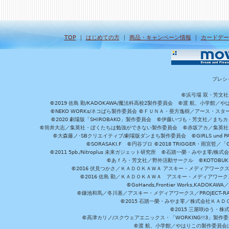
TOP
｜
はじめての方
｜
商品・キャンペーン情報
｜
カードデー
プレシ
©浜弓場 双・芳文
©2019 佐島 勤/KADOKAWA/魔法科高校2製作委員会 ©渡 航、小学
©NEKO WORKs/ネコぱら製作委員会 ©ＦＵＮＡ・亜方逸樹／アース・スタ
©2020 劇場版「SHIROBAKO」製作委員会 ©伊藤いづも・芳文社／まちカ
©筒井大志／集英社・ぼくたちは勉強ができない製作委員会 ©赤坂アカ／集英社・かぐ
©大森藤ノ･SBクリエイティブ/劇場版ダンまち製作委員会 ©GIRLS und P
©SORASAKI.F ©円谷プロ ©2018 TRIGGER・雨宮哲／
©2011 5pb./Nitroplus 未来ガジェット研究所 ©石踏一榮・みやま零
©あｆろ・芳文社／野外活動サークル ©KOTOBUKIYA /
©2016 伏見つかさ／ＫＡＤＯＫＡＷＡ アスキー・メディアワーク
©2016 佐島 勤／ＫＡＤＯＫＡＷＡ アスキー・メディアワークス刊
©GoHands,Frontier Works,KADO
©鎌池和馬／冬川基／アスキー・メディアワークス／PROJECT-RAI
©2015 石踏一榮・みやま零／株式会社ＫＡ
©2015 三屋咲ゆう・株
©高津カリノ/スクウェアエニックス・「WORKING!!3」製作
©渡 航、小学館／やはりこの製作委員会はまちがっ