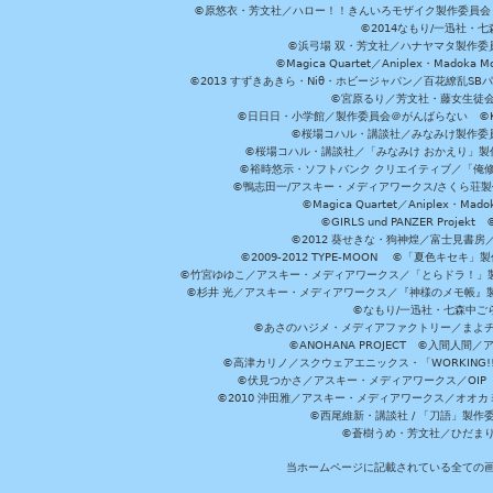
©原悠衣・芳文社／ハロー！！きんいろモザイク製作委員会 ©
©2014なもり/一迅社・七
©浜弓場 双・芳文社／ハナヤマタ製作委
©Magica Quartet／Aniplex・Madoka 
©2013 すずきあきら・Niθ・ホビージャパン／百花繚乱S
©宮原るり／芳文社・藤女生徒
©日日日・小学館／製作委員会＠がんばらない ©KADOKA
©桜場コハル・講談社／みなみけ製作委
©桜場コハル・講談社／「みなみけ おかえり」製
©裕時悠示・ソフトバンク クリエイティブ／「俺修
©鴨志田一/アスキー・メディアワークス/さくら荘製作委員会 ©Cr
©Magica Quartet／Aniplex・Mad
©GIRLS und PANZER Pr
©2012 葵せきな・狗神煌／富士見書房
©2009-2012 TYPE-MOON ©「夏色キ
©竹宮ゆゆこ／アスキー・メディアワークス／「とらドラ！」製作
©杉井 光／アスキー・メディアワークス／『神様のメモ帳』製
©なもり/一迅社・七森中ご
©あさのハジメ・メディアファクトリー／まよチ
©ANOHANA PROJECT ©入間
©高津カリノ／スクウェアエニックス・「WORKING!!」製作委員
©伏見つかさ／アスキー・メディアワークス／OIP 
©2010 沖田雅／アスキー・メディアワークス／オオ
©西尾維新・講談社 / 「刀語」製
©蒼樹うめ・芳文社／ひだま
当ホームページに記載されている全ての