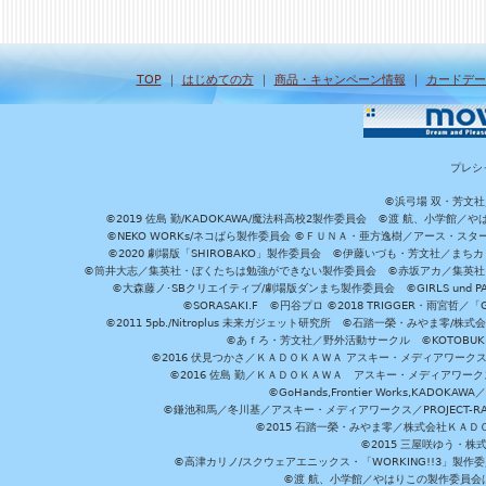
TOP
｜
はじめての方
｜
商品・キャンペーン情報
｜
カードデー
プレシ
©浜弓場 双・芳文
©2019 佐島 勤/KADOKAWA/魔法科高校2製作委員会 ©渡 航、小学
©NEKO WORKs/ネコぱら製作委員会 ©ＦＵＮＡ・亜方逸樹／アース・スタ
©2020 劇場版「SHIROBAKO」製作委員会 ©伊藤いづも・芳文社／まちカ
©筒井大志／集英社・ぼくたちは勉強ができない製作委員会 ©赤坂アカ／集英社・かぐ
©大森藤ノ･SBクリエイティブ/劇場版ダンまち製作委員会 ©GIRLS und P
©SORASAKI.F ©円谷プロ ©2018 TRIGGER・雨宮哲／
©2011 5pb./Nitroplus 未来ガジェット研究所 ©石踏一榮・みやま零
©あｆろ・芳文社／野外活動サークル ©KOTOBUKIYA /
©2016 伏見つかさ／ＫＡＤＯＫＡＷＡ アスキー・メディアワーク
©2016 佐島 勤／ＫＡＤＯＫＡＷＡ アスキー・メディアワークス刊
©GoHands,Frontier Works,KADO
©鎌池和馬／冬川基／アスキー・メディアワークス／PROJECT-RAI
©2015 石踏一榮・みやま零／株式会社ＫＡ
©2015 三屋咲ゆう・株
©高津カリノ/スクウェアエニックス・「WORKING!!3」製作
©渡 航、小学館／やはりこの製作委員会はまちがっ