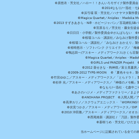
©原悠衣・芳文社／ハロー！！きんいろモザイク製作委員会 ©
©2014なもり/一迅社・七
©浜弓場 双・芳文社／ハナヤマタ製作委
©Magica Quartet／Aniplex・Madoka 
©2013 すずきあきら・Niθ・ホビージャパン／百花繚乱S
©宮原るり／芳文社・藤女生徒
©日日日・小学館／製作委員会＠がんばらない ©KADOKA
©桜場コハル・講談社／みなみけ製作委
©桜場コハル・講談社／「みなみけ おかえり」製
©裕時悠示・ソフトバンク クリエイティブ／「俺修
©鴨志田一/アスキー・メディアワークス/さくら荘製作委員会 ©Cr
©Magica Quartet／Aniplex・Mad
©GIRLS und PANZER Pr
©2012 葵せきな・狗神煌／富士見書房
©2009-2012 TYPE-MOON ©「夏色キ
©竹宮ゆゆこ／アスキー・メディアワークス／「とらドラ！」製作
©杉井 光／アスキー・メディアワークス／『神様のメモ帳』製
©なもり/一迅社・七森中ご
©あさのハジメ・メディアファクトリー／まよチ
©ANOHANA PROJECT ©入間
©高津カリノ／スクウェアエニックス・「WORKING!!」製作委員
©伏見つかさ／アスキー・メディアワークス／OIP 
©2010 沖田雅／アスキー・メディアワークス／オオ
©西尾維新・講談社 / 「刀語」製
©蒼樹うめ・芳文社／ひだま
当ホームページに記載されている全ての