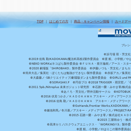
TOP
｜
はじめての方
｜
商品・キャンペーン情報
｜
カードデー
プレシ
©浜弓場 双・芳文
©2019 佐島 勤/KADOKAWA/魔法科高校2製作委員会 ©渡 航、小学
©NEKO WORKs/ネコぱら製作委員会 ©ＦＵＮＡ・亜方逸樹／アース・スタ
©2020 劇場版「SHIROBAKO」製作委員会 ©伊藤いづも・芳文社／まちカ
©筒井大志／集英社・ぼくたちは勉強ができない製作委員会 ©赤坂アカ／集英社・かぐ
©大森藤ノ･SBクリエイティブ/劇場版ダンまち製作委員会 ©GIRLS und P
©SORASAKI.F ©円谷プロ ©2018 TRIGGER・雨宮哲／
©2011 5pb./Nitroplus 未来ガジェット研究所 ©石踏一榮・みやま零
©あｆろ・芳文社／野外活動サークル ©KOTOBUKIYA /
©2016 伏見つかさ／ＫＡＤＯＫＡＷＡ アスキー・メディアワーク
©2016 佐島 勤／ＫＡＤＯＫＡＷＡ アスキー・メディアワークス刊
©GoHands,Frontier Works,KADO
©鎌池和馬／冬川基／アスキー・メディアワークス／PROJECT-RAI
©2015 石踏一榮・みやま零／株式会社ＫＡ
©2015 三屋咲ゆう・株
©高津カリノ/スクウェアエニックス・「WORKING!!3」製作
©渡 航、小学館／やはりこの製作委員会はまちがっ