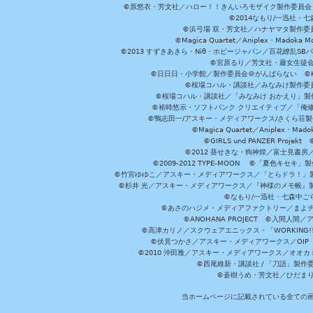
©原悠衣・芳文社／ハロー！！きんいろモザイク製作委員会 ©
©2014なもり/一迅社・七
©浜弓場 双・芳文社／ハナヤマタ製作委
©Magica Quartet／Aniplex・Madoka 
©2013 すずきあきら・Niθ・ホビージャパン／百花繚乱S
©宮原るり／芳文社・藤女生徒
©日日日・小学館／製作委員会＠がんばらない ©KADOKA
©桜場コハル・講談社／みなみけ製作委
©桜場コハル・講談社／「みなみけ おかえり」製
©裕時悠示・ソフトバンク クリエイティブ／「俺修
©鴨志田一/アスキー・メディアワークス/さくら荘製作委員会 ©Cr
©Magica Quartet／Aniplex・Mad
©GIRLS und PANZER Pr
©2012 葵せきな・狗神煌／富士見書房
©2009-2012 TYPE-MOON ©「夏色キ
©竹宮ゆゆこ／アスキー・メディアワークス／「とらドラ！」製作
©杉井 光／アスキー・メディアワークス／『神様のメモ帳』製
©なもり/一迅社・七森中ご
©あさのハジメ・メディアファクトリー／まよチ
©ANOHANA PROJECT ©入間
©高津カリノ／スクウェアエニックス・「WORKING!!」製作委員
©伏見つかさ／アスキー・メディアワークス／OIP 
©2010 沖田雅／アスキー・メディアワークス／オオ
©西尾維新・講談社 / 「刀語」製
©蒼樹うめ・芳文社／ひだま
当ホームページに記載されている全ての