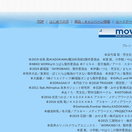
TOP
｜
はじめての方
｜
商品・キャンペーン情報
｜
カードデー
プレシ
©浜弓場 双・芳文
©2019 佐島 勤/KADOKAWA/魔法科高校2製作委員会 ©渡 航、小学
©NEKO WORKs/ネコぱら製作委員会 ©ＦＵＮＡ・亜方逸樹／アース・スタ
©2020 劇場版「SHIROBAKO」製作委員会 ©伊藤いづも・芳文社／まちカ
©筒井大志／集英社・ぼくたちは勉強ができない製作委員会 ©赤坂アカ／集英社・かぐ
©大森藤ノ･SBクリエイティブ/劇場版ダンまち製作委員会 ©GIRLS und P
©SORASAKI.F ©円谷プロ ©2018 TRIGGER・雨宮哲／
©2011 5pb./Nitroplus 未来ガジェット研究所 ©石踏一榮・みやま零
©あｆろ・芳文社／野外活動サークル ©KOTOBUKIYA /
©2016 伏見つかさ／ＫＡＤＯＫＡＷＡ アスキー・メディアワーク
©2016 佐島 勤／ＫＡＤＯＫＡＷＡ アスキー・メディアワークス刊
©GoHands,Frontier Works,KADO
©鎌池和馬／冬川基／アスキー・メディアワークス／PROJECT-RAI
©2015 石踏一榮・みやま零／株式会社ＫＡ
©2015 三屋咲ゆう・株
©高津カリノ/スクウェアエニックス・「WORKING!!3」製作
©渡 航、小学館／やはりこの製作委員会はまちがっ