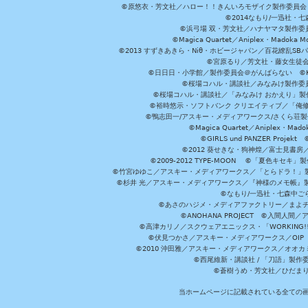
©原悠衣・芳文社／ハロー！！きんいろモザイク製作委員会 ©
©2014なもり/一迅社・七
©浜弓場 双・芳文社／ハナヤマタ製作委
©Magica Quartet／Aniplex・Madoka 
©2013 すずきあきら・Niθ・ホビージャパン／百花繚乱S
©宮原るり／芳文社・藤女生徒
©日日日・小学館／製作委員会＠がんばらない ©KADOKA
©桜場コハル・講談社／みなみけ製作委
©桜場コハル・講談社／「みなみけ おかえり」製
©裕時悠示・ソフトバンク クリエイティブ／「俺修
©鴨志田一/アスキー・メディアワークス/さくら荘製作委員会 ©Cr
©Magica Quartet／Aniplex・Mad
©GIRLS und PANZER Pr
©2012 葵せきな・狗神煌／富士見書房
©2009-2012 TYPE-MOON ©「夏色キ
©竹宮ゆゆこ／アスキー・メディアワークス／「とらドラ！」製作
©杉井 光／アスキー・メディアワークス／『神様のメモ帳』製
©なもり/一迅社・七森中ご
©あさのハジメ・メディアファクトリー／まよチ
©ANOHANA PROJECT ©入間
©高津カリノ／スクウェアエニックス・「WORKING!!」製作委員
©伏見つかさ／アスキー・メディアワークス／OIP 
©2010 沖田雅／アスキー・メディアワークス／オオ
©西尾維新・講談社 / 「刀語」製
©蒼樹うめ・芳文社／ひだま
当ホームページに記載されている全ての