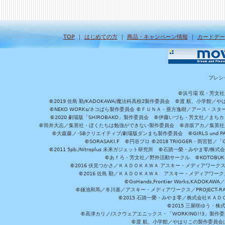
TOP
｜
はじめての方
｜
商品・キャンペーン情報
｜
カードデー
プレシ
©浜弓場 双・芳文
©2019 佐島 勤/KADOKAWA/魔法科高校2製作委員会 ©渡 航、小学
©NEKO WORKs/ネコぱら製作委員会 ©ＦＵＮＡ・亜方逸樹／アース・スタ
©2020 劇場版「SHIROBAKO」製作委員会 ©伊藤いづも・芳文社／まちカ
©筒井大志／集英社・ぼくたちは勉強ができない製作委員会 ©赤坂アカ／集英社・かぐ
©大森藤ノ･SBクリエイティブ/劇場版ダンまち製作委員会 ©GIRLS und P
©SORASAKI.F ©円谷プロ ©2018 TRIGGER・雨宮哲／
©2011 5pb./Nitroplus 未来ガジェット研究所 ©石踏一榮・みやま零
©あｆろ・芳文社／野外活動サークル ©KOTOBUKIYA /
©2016 伏見つかさ／ＫＡＤＯＫＡＷＡ アスキー・メディアワーク
©2016 佐島 勤／ＫＡＤＯＫＡＷＡ アスキー・メディアワークス刊
©GoHands,Frontier Works,KADO
©鎌池和馬／冬川基／アスキー・メディアワークス／PROJECT-RAI
©2015 石踏一榮・みやま零／株式会社ＫＡ
©2015 三屋咲ゆう・株
©高津カリノ/スクウェアエニックス・「WORKING!!3」製作
©渡 航、小学館／やはりこの製作委員会はまちがっ