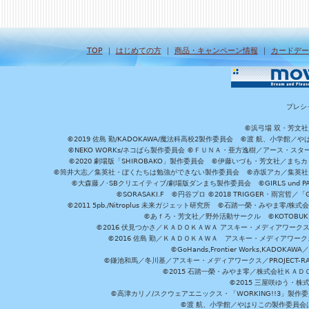
TOP
｜
はじめての方
｜
商品・キャンペーン情報
｜
カードデー
プレシ
©浜弓場 双・芳文
©2019 佐島 勤/KADOKAWA/魔法科高校2製作委員会 ©渡 航、小学
©NEKO WORKs/ネコぱら製作委員会 ©ＦＵＮＡ・亜方逸樹／アース・スタ
©2020 劇場版「SHIROBAKO」製作委員会 ©伊藤いづも・芳文社／まちカ
©筒井大志／集英社・ぼくたちは勉強ができない製作委員会 ©赤坂アカ／集英社・かぐ
©大森藤ノ･SBクリエイティブ/劇場版ダンまち製作委員会 ©GIRLS und P
©SORASAKI.F ©円谷プロ ©2018 TRIGGER・雨宮哲／
©2011 5pb./Nitroplus 未来ガジェット研究所 ©石踏一榮・みやま零
©あｆろ・芳文社／野外活動サークル ©KOTOBUKIYA /
©2016 伏見つかさ／ＫＡＤＯＫＡＷＡ アスキー・メディアワーク
©2016 佐島 勤／ＫＡＤＯＫＡＷＡ アスキー・メディアワークス刊
©GoHands,Frontier Works,KADO
©鎌池和馬／冬川基／アスキー・メディアワークス／PROJECT-RAI
©2015 石踏一榮・みやま零／株式会社ＫＡ
©2015 三屋咲ゆう・株
©高津カリノ/スクウェアエニックス・「WORKING!!3」製作
©渡 航、小学館／やはりこの製作委員会はまちがっ