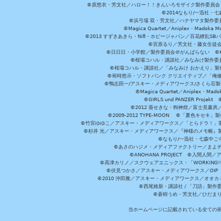
©原悠衣・芳文社／ハロー！！きんいろモザイク製作委員会 ©
©2014なもり/一迅社・七
©浜弓場 双・芳文社／ハナヤマタ製作委
©Magica Quartet／Aniplex・Madoka 
©2013 すずきあきら・Niθ・ホビージャパン／百花繚乱S
©宮原るり／芳文社・藤女生徒
©日日日・小学館／製作委員会＠がんばらない ©KADOKA
©桜場コハル・講談社／みなみけ製作委
©桜場コハル・講談社／「みなみけ おかえり」製
©裕時悠示・ソフトバンク クリエイティブ／「俺修
©鴨志田一/アスキー・メディアワークス/さくら荘製作委員会 ©Cr
©Magica Quartet／Aniplex・Mad
©GIRLS und PANZER Pr
©2012 葵せきな・狗神煌／富士見書房
©2009-2012 TYPE-MOON ©「夏色キ
©竹宮ゆゆこ／アスキー・メディアワークス／「とらドラ！」製作
©杉井 光／アスキー・メディアワークス／『神様のメモ帳』製
©なもり/一迅社・七森中ご
©あさのハジメ・メディアファクトリー／まよチ
©ANOHANA PROJECT ©入間
©高津カリノ／スクウェアエニックス・「WORKING!!」製作委員
©伏見つかさ／アスキー・メディアワークス／OIP 
©2010 沖田雅／アスキー・メディアワークス／オオ
©西尾維新・講談社 / 「刀語」製
©蒼樹うめ・芳文社／ひだま
当ホームページに記載されている全ての