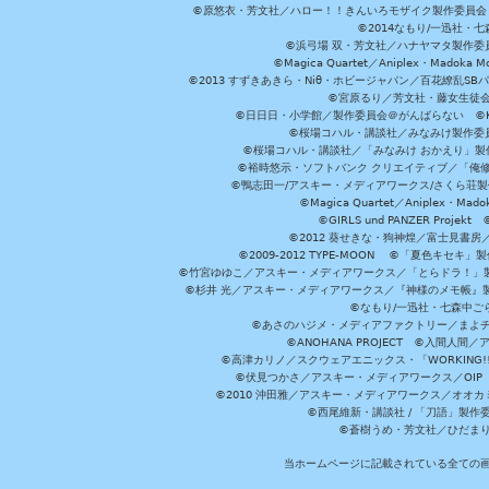
©原悠衣・芳文社／ハロー！！きんいろモザイク製作委員会 ©
©2014なもり/一迅社・七
©浜弓場 双・芳文社／ハナヤマタ製作委
©Magica Quartet／Aniplex・Madoka 
©2013 すずきあきら・Niθ・ホビージャパン／百花繚乱S
©宮原るり／芳文社・藤女生徒
©日日日・小学館／製作委員会＠がんばらない ©KADOKA
©桜場コハル・講談社／みなみけ製作委
©桜場コハル・講談社／「みなみけ おかえり」製
©裕時悠示・ソフトバンク クリエイティブ／「俺修
©鴨志田一/アスキー・メディアワークス/さくら荘製作委員会 ©Cr
©Magica Quartet／Aniplex・Mad
©GIRLS und PANZER Pr
©2012 葵せきな・狗神煌／富士見書房
©2009-2012 TYPE-MOON ©「夏色キ
©竹宮ゆゆこ／アスキー・メディアワークス／「とらドラ！」製作
©杉井 光／アスキー・メディアワークス／『神様のメモ帳』製
©なもり/一迅社・七森中ご
©あさのハジメ・メディアファクトリー／まよチ
©ANOHANA PROJECT ©入間
©高津カリノ／スクウェアエニックス・「WORKING!!」製作委員
©伏見つかさ／アスキー・メディアワークス／OIP 
©2010 沖田雅／アスキー・メディアワークス／オオ
©西尾維新・講談社 / 「刀語」製
©蒼樹うめ・芳文社／ひだま
当ホームページに記載されている全ての