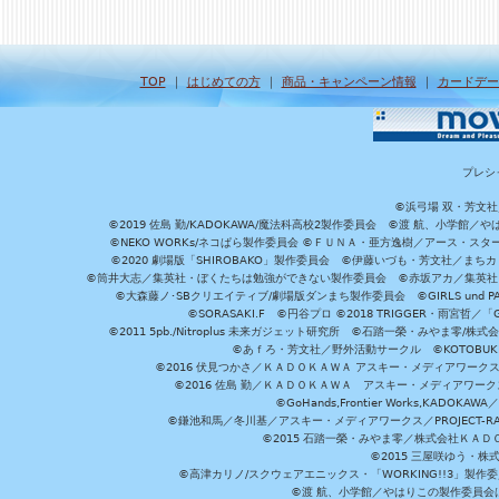
TOP
｜
はじめての方
｜
商品・キャンペーン情報
｜
カードデー
プレシ
©浜弓場 双・芳文
©2019 佐島 勤/KADOKAWA/魔法科高校2製作委員会 ©渡 航、小学
©NEKO WORKs/ネコぱら製作委員会 ©ＦＵＮＡ・亜方逸樹／アース・スタ
©2020 劇場版「SHIROBAKO」製作委員会 ©伊藤いづも・芳文社／まちカ
©筒井大志／集英社・ぼくたちは勉強ができない製作委員会 ©赤坂アカ／集英社・かぐ
©大森藤ノ･SBクリエイティブ/劇場版ダンまち製作委員会 ©GIRLS und P
©SORASAKI.F ©円谷プロ ©2018 TRIGGER・雨宮哲／
©2011 5pb./Nitroplus 未来ガジェット研究所 ©石踏一榮・みやま零
©あｆろ・芳文社／野外活動サークル ©KOTOBUKIYA /
©2016 伏見つかさ／ＫＡＤＯＫＡＷＡ アスキー・メディアワーク
©2016 佐島 勤／ＫＡＤＯＫＡＷＡ アスキー・メディアワークス刊
©GoHands,Frontier Works,KADO
©鎌池和馬／冬川基／アスキー・メディアワークス／PROJECT-RAI
©2015 石踏一榮・みやま零／株式会社ＫＡ
©2015 三屋咲ゆう・株
©高津カリノ/スクウェアエニックス・「WORKING!!3」製作
©渡 航、小学館／やはりこの製作委員会はまちがっ