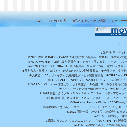
TOP
｜
はじめての方
｜
商品・キャンペーン情報
｜
カードデー
プレシ
©浜弓場 双・芳文
©2019 佐島 勤/KADOKAWA/魔法科高校2製作委員会 ©渡 航、小学
©NEKO WORKs/ネコぱら製作委員会 ©ＦＵＮＡ・亜方逸樹／アース・スタ
©2020 劇場版「SHIROBAKO」製作委員会 ©伊藤いづも・芳文社／まちカ
©筒井大志／集英社・ぼくたちは勉強ができない製作委員会 ©赤坂アカ／集英社・かぐ
©大森藤ノ･SBクリエイティブ/劇場版ダンまち製作委員会 ©GIRLS und P
©SORASAKI.F ©円谷プロ ©2018 TRIGGER・雨宮哲／
©2011 5pb./Nitroplus 未来ガジェット研究所 ©石踏一榮・みやま零
©あｆろ・芳文社／野外活動サークル ©KOTOBUKIYA /
©2016 伏見つかさ／ＫＡＤＯＫＡＷＡ アスキー・メディアワーク
©2016 佐島 勤／ＫＡＤＯＫＡＷＡ アスキー・メディアワークス刊
©GoHands,Frontier Works,KADO
©鎌池和馬／冬川基／アスキー・メディアワークス／PROJECT-RAI
©2015 石踏一榮・みやま零／株式会社ＫＡ
©2015 三屋咲ゆう・株
©高津カリノ/スクウェアエニックス・「WORKING!!3」製作
©渡 航、小学館／やはりこの製作委員会はまちがっ