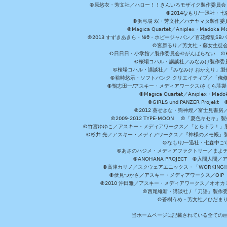
©原悠衣・芳文社／ハロー！！きんいろモザイク製作委員会 ©
©2014なもり/一迅社・七
©浜弓場 双・芳文社／ハナヤマタ製作委
©Magica Quartet／Aniplex・Madoka 
©2013 すずきあきら・Niθ・ホビージャパン／百花繚乱S
©宮原るり／芳文社・藤女生徒
©日日日・小学館／製作委員会＠がんばらない ©KADOKA
©桜場コハル・講談社／みなみけ製作委
©桜場コハル・講談社／「みなみけ おかえり」製
©裕時悠示・ソフトバンク クリエイティブ／「俺修
©鴨志田一/アスキー・メディアワークス/さくら荘製作委員会 ©Cr
©Magica Quartet／Aniplex・Mad
©GIRLS und PANZER Pr
©2012 葵せきな・狗神煌／富士見書房
©2009-2012 TYPE-MOON ©「夏色キ
©竹宮ゆゆこ／アスキー・メディアワークス／「とらドラ！」製作
©杉井 光／アスキー・メディアワークス／『神様のメモ帳』製
©なもり/一迅社・七森中ご
©あさのハジメ・メディアファクトリー／まよチ
©ANOHANA PROJECT ©入間
©高津カリノ／スクウェアエニックス・「WORKING!!」製作委員
©伏見つかさ／アスキー・メディアワークス／OIP 
©2010 沖田雅／アスキー・メディアワークス／オオ
©西尾維新・講談社 / 「刀語」製
©蒼樹うめ・芳文社／ひだま
当ホームページに記載されている全ての