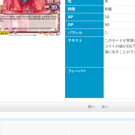
色
赤
特徴
和服
AP
10
DP
40
パラレル
○
テキスト
このカードが登場
コストの値が2以
場に出すことがで
フレーバー
-
前へ
次へ