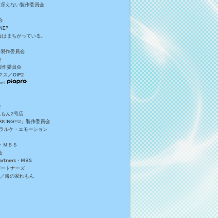
／冴えない製作委員会
会
NEP
員会はまちがっている。
S+製作委員会
会
製作委員会
ス／OIP2
et
会
れもん2号店
NG!!2」製作委員会
・ラルケ・エモーション
・ＭＢＳ
会
tners・MBS
パートナーズ
）／海の家れもん
。