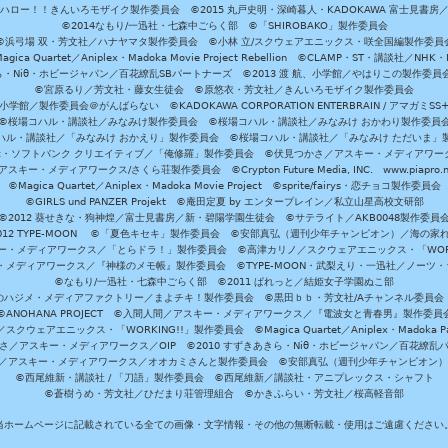
ハロー！！きんいろモザイク製作委員会 ©2015 丸戸史明・深崎暮人・KADOKAWA 富士見書房
©2014なもり/一迅社・七森中ごらく部 ©「SHIROBAKO」製作委員会
©浜弓場 双・芳文社／ハナヤマタ製作委員会 ©小林 立/スクウェアエニックス・咲全国編製作委員
agica Quartet／Aniplex・Madoka Movie Project Rebellion ©CLAMP・ST・講談社／NHK・
きら・Niθ・ホビージャパン／百花繚乱SBパートナーズ ©2013 渡 航、小学館／やはりこの製作委
©宮原るり／芳文社・藤女生徒会 ©原悠衣・芳文社／きんいろモザイク製作委員会
学館／製作委員会＠がんばらない ©KADOKAWA CORPORATION ENTERBRAIN / アマガミS
©桜場コハル・講談社／みなみけ製作委員会 ©桜場コハル・講談社／みなみけ おかわり製作委員
ハル・講談社／「みなみけ おかえり」製作委員会 ©桜場コハル・講談社／「みなみけ ただいま」
・ソフトバンク クリエイティブ／「俺修羅」製作委員会 ©伏見つかさ／アスキー・メディアワーク
スキー・メディアワークス/さくら荘製作委員会 ©Crypton Future Media, INC. www.piapro.n
©Magica Quartet／Aniplex・Madoka Movie Project ©sprite/fairys・恋チョコ製作委員会
©GIRLS und PANZER Projekt ©庵田定夏 by エンターブレイン／私立山星高校文研部
©2012 葵せきな・狗神煌／富士見書房／新・碧陽学園生徒会 ©サテライト／AKB0048製作委員
-2012 TYPE-MOON ©「夏色キセキ」製作委員会 ©安部真弘（週刊少年チャンピオン）／海の家
ー・メディアワークス／「とらドラ！」製作委員会 ©高津カリノ／スクウェアエニックス・「WORKI
・メディアワークス／『神様のメモ帳』製作委員会 ©TYPE-MOON・武梨えり・一迅社／ノーツ
©なもり/一迅社・七森中ごらく部 ©2011 ぱれっと／結姫女子学園ぬこ部
のハジメ・メディアファクトリー／まよチキ！製作委員会 ©黒田ｂｂ・芳文社/Aチャンネル委員会
©ANOHANA PROJECT ©入間人間／アスキー・メディアワークス／『電波女と青春男』製作委員
クウェアエニックス・「WORKING!!」製作委員会 ©Magica Quartet／Aniplex・Madoka Par
さ／アスキー・メディアワークス／OIP ©2010 すずきあきら・Niθ・ホビージャパン／百花繚乱
田雅／アスキー・メディアワークス／オオカミさんと製作委員会 ©安部真弘（週刊少年チャンピオン
©西尾維新・講談社 / 「刀語」製作委員会 ©西尾維新／講談社・アニプレックス・シャフト
©蒼樹うめ・芳文社／ひだまり荘管理組合 ©かきふらい・芳文社／桜高軽音部
当ホームページに記載されている全ての画像・文字情報・その他の無断転載・使用はご遠慮ください