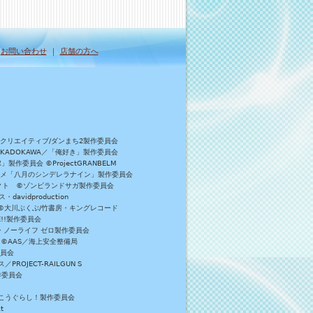
｜
お問い合わせ
｜
店舗の方へ
Bクリエイティブ/ダンまち2製作委員会
／KADOKAWA／「俺好き」製作委員会
委員会 ©ProjectGRANBELM
アニメ「八月のシンデレラナイン」製作委員会
ロジェクト ©ゾンビランドサガ製作委員会
vidproduction
員会 ©大川ぶくぶ/竹書房・キングレコード
E!!製作委員会
・ノーライフ ゼロ製作委員会
 ©AAS／海上安全整備局
委員会
JECT-RAILGUN S
作委員会
がっこうぐらし！製作委員会
t