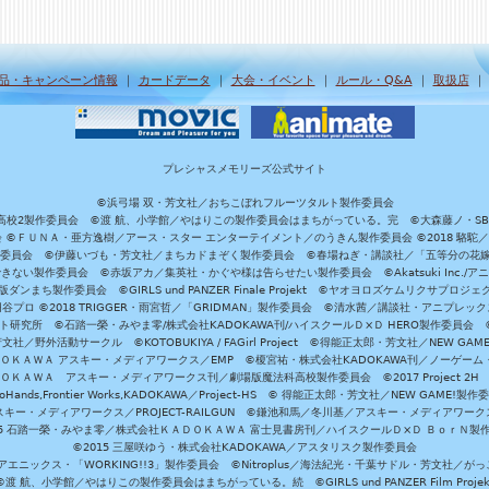
品・キャンペーン情報
｜
カードデータ
｜
大会・イベント
｜
ルール・Q&A
｜
取扱店
プレシャスメモリーズ公式サイト
©浜弓場 双・芳文社／おちこぼれフルーツタルト製作委員会
A/魔法科高校2製作委員会 ©渡 航、小学館／やはりこの製作委員会はまちがっている。完 ©大森藤ノ・S
員会 ©ＦＵＮＡ・亜方逸樹／アース・スター エンターテイメント／のうきん製作委員会 ©2018 駱駝
」製作委員会 ©伊藤いづも・芳文社／まちカドまぞく製作委員会 ©春場ねぎ・講談社／「五等分の花嫁」製作
ない製作委員会 ©赤坂アカ／集英社・かぐや様は告らせたい製作委員会 ©Akatsuki Inc./
ダンまち製作委員会 ©GIRLS und PANZER Finale Projekt ©ヤオヨロズケムリクサプ
©円谷プロ ©2018 TRIGGER・雨宮哲／「GRIDMAN」製作委員会 ©清水茜／講談社・アニプレックス・da
 未来ガジェット研究所 ©石踏一榮・みやま零/株式会社KADOKAWA刊/ハイスクールＤ×Ｄ HERO製作委
社／野外活動サークル ©KOTOBUKIYA / FAGirl Project ©得能正太郎・芳文社／NEW GAM
ＡＤＯＫＡＷＡ アスキー・メディアワークス／EMP ©榎宮祐・株式会社KADOKAWA刊／ノーゲーム
ＡＤＯＫＡＷＡ アスキー・メディアワークス刊／劇場版魔法科高校製作委員会 ©2017 Project 2H
oHands,Frontier Works,KADOKAWA／Project-HS © 得能正太郎・芳文社／NEW GAME!製作
ー・メディアワークス／PROJECT-RAILGUN ©鎌池和馬／冬川基／アスキー・メディアワークス／PRO
15 石踏一榮・みやま零／株式会社ＫＡＤＯＫＡＷＡ 富士見書房刊／ハイスクールＤ×Ｄ ＢｏｒＮ製
©2015 三屋咲ゆう・株式会社KADOKAWA／アスタリスク製作委員会
エニックス・「WORKING!!3」製作委員会 ©Nitroplus／海法紀光・千葉サドル・芳文社／
©渡 航、小学館／やはりこの製作委員会はまちがっている。続 ©GIRLS und PANZER Film Projek