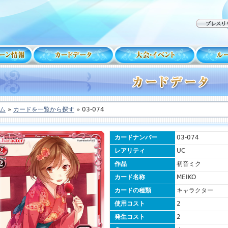
ム
»
カードを一覧から探す
» 03-074
カードナンバー
03-074
レアリティ
UC
作品
初音ミク
カード名称
MEIKO
カードの種類
キャラクター
使用コスト
2
発生コスト
2