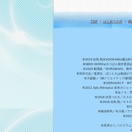
TOP
｜
はじめての方
｜
商
©2019 佐島 勤/KADOKAW
©NEKO WORKs/ネコぱら製作委
©2020 劇場版「SHIROBAKO
©筒井大志／集英社・ぼくたちは勉強ができ
©大森藤ノ･SBクリエイティブ/劇場版
©SORASAKI.F 
©2011 5pb./Nitroplus
©あｆろ・芳文
©2016 伏見つかさ／Ｋ
©2016 佐島 勤／Ｋ
©G
©鎌池和馬／冬川基／アスキ
©20
©高津カリノ/スクウェア