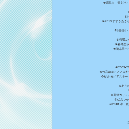
©原悠衣・芳文社／
©M
©2013 すずきあ
©日日日・小
©桜場コ
©裕時悠示
©鴨志田一/ア
©2009
©竹宮ゆゆこ／アスキ
©杉井 光／アスキー
©あさ
©高津カリノ／ス
©伏見つか
©2010 沖