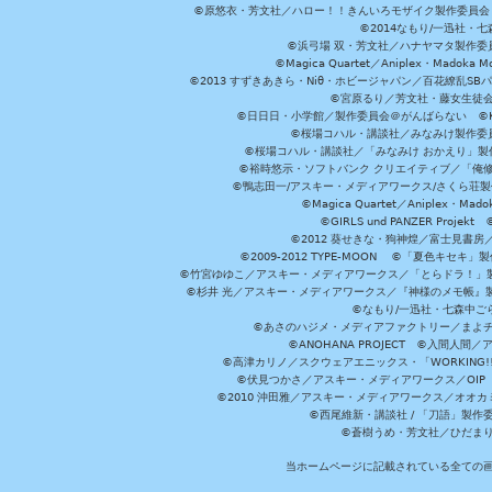
©原悠衣・芳文社／ハロー！！きんいろモザイク製作委員会 ©
©2014なもり/一迅社・七
©浜弓場 双・芳文社／ハナヤマタ製作委
©Magica Quartet／Aniplex・Madoka 
©2013 すずきあきら・Niθ・ホビージャパン／百花繚乱S
©宮原るり／芳文社・藤女生徒
©日日日・小学館／製作委員会＠がんばらない ©KADOKA
©桜場コハル・講談社／みなみけ製作委
©桜場コハル・講談社／「みなみけ おかえり」製
©裕時悠示・ソフトバンク クリエイティブ／「俺修
©鴨志田一/アスキー・メディアワークス/さくら荘製作委員会 ©Cr
©Magica Quartet／Aniplex・Mad
©GIRLS und PANZER Pr
©2012 葵せきな・狗神煌／富士見書房
©2009-2012 TYPE-MOON ©「夏色キ
©竹宮ゆゆこ／アスキー・メディアワークス／「とらドラ！」製作
©杉井 光／アスキー・メディアワークス／『神様のメモ帳』製
©なもり/一迅社・七森中ご
©あさのハジメ・メディアファクトリー／まよチ
©ANOHANA PROJECT ©入間
©高津カリノ／スクウェアエニックス・「WORKING!!」製作委員
©伏見つかさ／アスキー・メディアワークス／OIP 
©2010 沖田雅／アスキー・メディアワークス／オオ
©西尾維新・講談社 / 「刀語」製
©蒼樹うめ・芳文社／ひだま
当ホームページに記載されている全ての