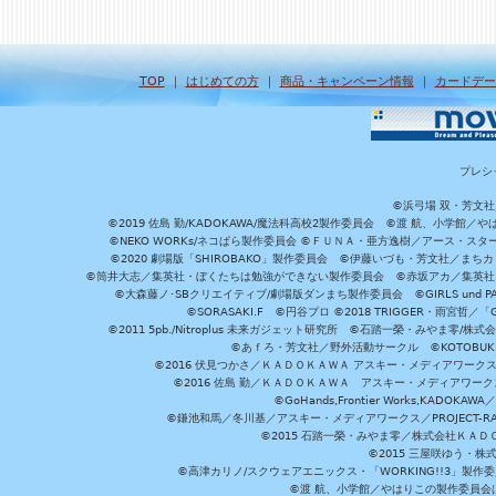
TOP
｜
はじめての方
｜
商品・キャンペーン情報
｜
カードデー
プレシ
©浜弓場 双・芳文
©2019 佐島 勤/KADOKAWA/魔法科高校2製作委員会 ©渡 航、小学
©NEKO WORKs/ネコぱら製作委員会 ©ＦＵＮＡ・亜方逸樹／アース・スタ
©2020 劇場版「SHIROBAKO」製作委員会 ©伊藤いづも・芳文社／まちカ
©筒井大志／集英社・ぼくたちは勉強ができない製作委員会 ©赤坂アカ／集英社・かぐ
©大森藤ノ･SBクリエイティブ/劇場版ダンまち製作委員会 ©GIRLS und P
©SORASAKI.F ©円谷プロ ©2018 TRIGGER・雨宮哲／
©2011 5pb./Nitroplus 未来ガジェット研究所 ©石踏一榮・みやま零
©あｆろ・芳文社／野外活動サークル ©KOTOBUKIYA /
©2016 伏見つかさ／ＫＡＤＯＫＡＷＡ アスキー・メディアワーク
©2016 佐島 勤／ＫＡＤＯＫＡＷＡ アスキー・メディアワークス刊
©GoHands,Frontier Works,KADO
©鎌池和馬／冬川基／アスキー・メディアワークス／PROJECT-RAI
©2015 石踏一榮・みやま零／株式会社ＫＡ
©2015 三屋咲ゆう・株
©高津カリノ/スクウェアエニックス・「WORKING!!3」製作
©渡 航、小学館／やはりこの製作委員会はまちがっ