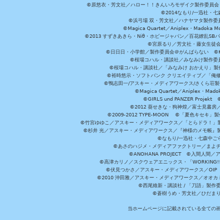
©原悠衣・芳文社／ハロー！！きんいろモザイク製作委員会 ©
©2014なもり/一迅社・七
©浜弓場 双・芳文社／ハナヤマタ製作委
©Magica Quartet／Aniplex・Madoka 
©2013 すずきあきら・Niθ・ホビージャパン／百花繚乱S
©宮原るり／芳文社・藤女生徒
©日日日・小学館／製作委員会＠がんばらない ©KADOKA
©桜場コハル・講談社／みなみけ製作委
©桜場コハル・講談社／「みなみけ おかえり」製
©裕時悠示・ソフトバンク クリエイティブ／「俺修
©鴨志田一/アスキー・メディアワークス/さくら荘製作委員会 ©Cr
©Magica Quartet／Aniplex・Mad
©GIRLS und PANZER Pr
©2012 葵せきな・狗神煌／富士見書房
©2009-2012 TYPE-MOON ©「夏色キ
©竹宮ゆゆこ／アスキー・メディアワークス／「とらドラ！」製作
©杉井 光／アスキー・メディアワークス／『神様のメモ帳』製
©なもり/一迅社・七森中ご
©あさのハジメ・メディアファクトリー／まよチ
©ANOHANA PROJECT ©入間
©高津カリノ／スクウェアエニックス・「WORKING!!」製作委員
©伏見つかさ／アスキー・メディアワークス／OIP 
©2010 沖田雅／アスキー・メディアワークス／オオ
©西尾維新・講談社 / 「刀語」製
©蒼樹うめ・芳文社／ひだま
当ホームページに記載されている全ての