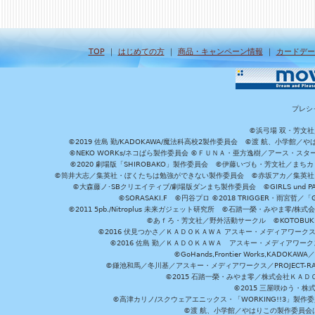
TOP
｜
はじめての方
｜
商品・キャンペーン情報
｜
カードデー
プレシ
©浜弓場 双・芳文
©2019 佐島 勤/KADOKAWA/魔法科高校2製作委員会 ©渡 航、小学
©NEKO WORKs/ネコぱら製作委員会 ©ＦＵＮＡ・亜方逸樹／アース・スタ
©2020 劇場版「SHIROBAKO」製作委員会 ©伊藤いづも・芳文社／まちカ
©筒井大志／集英社・ぼくたちは勉強ができない製作委員会 ©赤坂アカ／集英社・かぐ
©大森藤ノ･SBクリエイティブ/劇場版ダンまち製作委員会 ©GIRLS und P
©SORASAKI.F ©円谷プロ ©2018 TRIGGER・雨宮哲／
©2011 5pb./Nitroplus 未来ガジェット研究所 ©石踏一榮・みやま零
©あｆろ・芳文社／野外活動サークル ©KOTOBUKIYA /
©2016 伏見つかさ／ＫＡＤＯＫＡＷＡ アスキー・メディアワーク
©2016 佐島 勤／ＫＡＤＯＫＡＷＡ アスキー・メディアワークス刊
©GoHands,Frontier Works,KADO
©鎌池和馬／冬川基／アスキー・メディアワークス／PROJECT-RAI
©2015 石踏一榮・みやま零／株式会社ＫＡ
©2015 三屋咲ゆう・株
©高津カリノ/スクウェアエニックス・「WORKING!!3」製作
©渡 航、小学館／やはりこの製作委員会はまちがっ