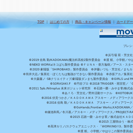
TOP
｜
はじめての方
｜
商品・キャンペーン情報
｜
カードデー
プレシ
©浜弓場 双・芳文
©2019 佐島 勤/KADOKAWA/魔法科高校2製作委員会 ©渡 航、小学
©NEKO WORKs/ネコぱら製作委員会 ©ＦＵＮＡ・亜方逸樹／アース・スタ
©2020 劇場版「SHIROBAKO」製作委員会 ©伊藤いづも・芳文社／まちカ
©筒井大志／集英社・ぼくたちは勉強ができない製作委員会 ©赤坂アカ／集英社・かぐ
©大森藤ノ･SBクリエイティブ/劇場版ダンまち製作委員会 ©GIRLS und P
©SORASAKI.F ©円谷プロ ©2018 TRIGGER・雨宮哲／
©2011 5pb./Nitroplus 未来ガジェット研究所 ©石踏一榮・みやま零
©あｆろ・芳文社／野外活動サークル ©KOTOBUKIYA /
©2016 伏見つかさ／ＫＡＤＯＫＡＷＡ アスキー・メディアワーク
©2016 佐島 勤／ＫＡＤＯＫＡＷＡ アスキー・メディアワークス刊
©GoHands,Frontier Works,KADO
©鎌池和馬／冬川基／アスキー・メディアワークス／PROJECT-RAI
©2015 石踏一榮・みやま零／株式会社ＫＡ
©2015 三屋咲ゆう・株
©高津カリノ/スクウェアエニックス・「WORKING!!3」製作
©渡 航、小学館／やはりこの製作委員会はまちがっ