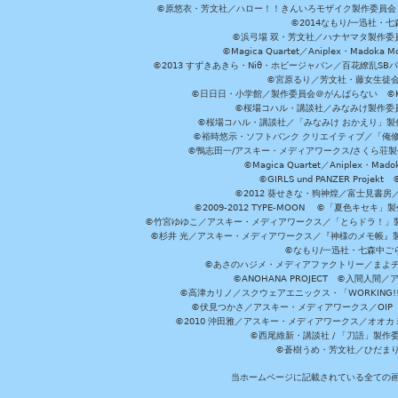
©原悠衣・芳文社／ハロー！！きんいろモザイク製作委員会 ©
©2014なもり/一迅社・七
©浜弓場 双・芳文社／ハナヤマタ製作委
©Magica Quartet／Aniplex・Madoka 
©2013 すずきあきら・Niθ・ホビージャパン／百花繚乱S
©宮原るり／芳文社・藤女生徒
©日日日・小学館／製作委員会＠がんばらない ©KADOKA
©桜場コハル・講談社／みなみけ製作委
©桜場コハル・講談社／「みなみけ おかえり」製
©裕時悠示・ソフトバンク クリエイティブ／「俺修
©鴨志田一/アスキー・メディアワークス/さくら荘製作委員会 ©Cr
©Magica Quartet／Aniplex・Mad
©GIRLS und PANZER Pr
©2012 葵せきな・狗神煌／富士見書房
©2009-2012 TYPE-MOON ©「夏色キ
©竹宮ゆゆこ／アスキー・メディアワークス／「とらドラ！」製作
©杉井 光／アスキー・メディアワークス／『神様のメモ帳』製
©なもり/一迅社・七森中ご
©あさのハジメ・メディアファクトリー／まよチ
©ANOHANA PROJECT ©入間
©高津カリノ／スクウェアエニックス・「WORKING!!」製作委員
©伏見つかさ／アスキー・メディアワークス／OIP 
©2010 沖田雅／アスキー・メディアワークス／オオ
©西尾維新・講談社 / 「刀語」製
©蒼樹うめ・芳文社／ひだま
当ホームページに記載されている全ての