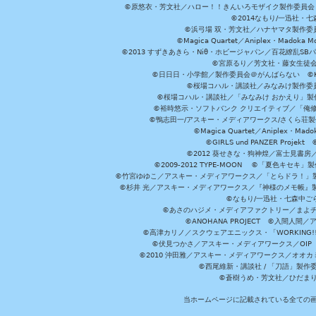
©原悠衣・芳文社／ハロー！！きんいろモザイク製作委員会 ©
©2014なもり/一迅社・七
©浜弓場 双・芳文社／ハナヤマタ製作委
©Magica Quartet／Aniplex・Madoka 
©2013 すずきあきら・Niθ・ホビージャパン／百花繚乱S
©宮原るり／芳文社・藤女生徒
©日日日・小学館／製作委員会＠がんばらない ©KADOKA
©桜場コハル・講談社／みなみけ製作委
©桜場コハル・講談社／「みなみけ おかえり」製
©裕時悠示・ソフトバンク クリエイティブ／「俺修
©鴨志田一/アスキー・メディアワークス/さくら荘製作委員会 ©Cr
©Magica Quartet／Aniplex・Mad
©GIRLS und PANZER Pr
©2012 葵せきな・狗神煌／富士見書房
©2009-2012 TYPE-MOON ©「夏色キ
©竹宮ゆゆこ／アスキー・メディアワークス／「とらドラ！」製作
©杉井 光／アスキー・メディアワークス／『神様のメモ帳』製
©なもり/一迅社・七森中ご
©あさのハジメ・メディアファクトリー／まよチ
©ANOHANA PROJECT ©入間
©高津カリノ／スクウェアエニックス・「WORKING!!」製作委員
©伏見つかさ／アスキー・メディアワークス／OIP 
©2010 沖田雅／アスキー・メディアワークス／オオ
©西尾維新・講談社 / 「刀語」製
©蒼樹うめ・芳文社／ひだま
当ホームページに記載されている全ての