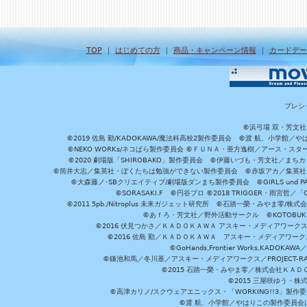
TOP
｜
はじめての方
｜
商品・キャンペーン情報
｜
カードデー
プレシ
©浜弓場 双・芳文
©2019 佐島 勤/KADOKAWA/魔法科高校2製作委員会 ©渡 航、小学
©NEKO WORKs/ネコぱら製作委員会 ©ＦＵＮＡ・亜方逸樹／アース・スタ
©2020 劇場版「SHIROBAKO」製作委員会 ©伊藤いづも・芳文社／まちカ
©筒井大志／集英社・ぼくたちは勉強ができない製作委員会 ©赤坂アカ／集英社・かぐ
©大森藤ノ･SBクリエイティブ/劇場版ダンまち製作委員会 ©GIRLS und P
©SORASAKI.F ©円谷プロ ©2018 TRIGGER・雨宮哲／
©2011 5pb./Nitroplus 未来ガジェット研究所 ©石踏一榮・みやま零
©あｆろ・芳文社／野外活動サークル ©KOTOBUKIYA /
©2016 伏見つかさ／ＫＡＤＯＫＡＷＡ アスキー・メディアワーク
©2016 佐島 勤／ＫＡＤＯＫＡＷＡ アスキー・メディアワークス刊
©GoHands,Frontier Works,KADO
©鎌池和馬／冬川基／アスキー・メディアワークス／PROJECT-RAI
©2015 石踏一榮・みやま零／株式会社ＫＡ
©2015 三屋咲ゆう・株
©高津カリノ/スクウェアエニックス・「WORKING!!3」製作
©渡 航、小学館／やはりこの製作委員会はまちがっ