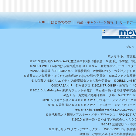
TOP
｜
はじめての方
｜
商品・キャンペーン情報
｜
カードデー
プレシ
©浜弓場 双・芳文
©2019 佐島 勤/KADOKAWA/魔法科高校2製作委員会 ©渡 航、小学
©NEKO WORKs/ネコぱら製作委員会 ©ＦＵＮＡ・亜方逸樹／アース・スタ
©2020 劇場版「SHIROBAKO」製作委員会 ©伊藤いづも・芳文社／まちカ
©筒井大志／集英社・ぼくたちは勉強ができない製作委員会 ©赤坂アカ／集英社・かぐ
©大森藤ノ･SBクリエイティブ/劇場版ダンまち製作委員会 ©GIRLS und P
©SORASAKI.F ©円谷プロ ©2018 TRIGGER・雨宮哲／
©2011 5pb./Nitroplus 未来ガジェット研究所 ©石踏一榮・みやま零
©あｆろ・芳文社／野外活動サークル ©KOTOBUKIYA /
©2016 伏見つかさ／ＫＡＤＯＫＡＷＡ アスキー・メディアワーク
©2016 佐島 勤／ＫＡＤＯＫＡＷＡ アスキー・メディアワークス刊
©GoHands,Frontier Works,KADO
©鎌池和馬／冬川基／アスキー・メディアワークス／PROJECT-RAI
©2015 石踏一榮・みやま零／株式会社ＫＡ
©2015 三屋咲ゆう・株
©高津カリノ/スクウェアエニックス・「WORKING!!3」製作
©渡 航、小学館／やはりこの製作委員会はまちがっ