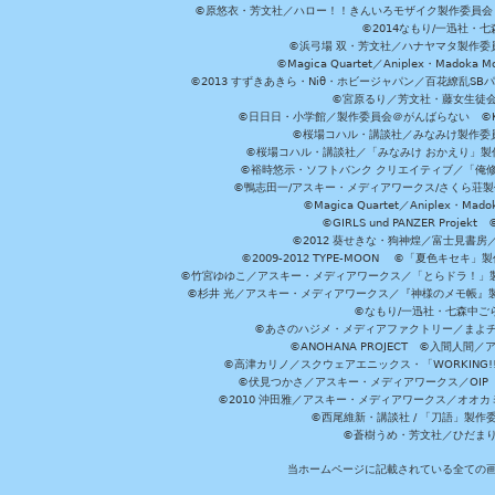
©原悠衣・芳文社／ハロー！！きんいろモザイク製作委員会 ©
©2014なもり/一迅社・七
©浜弓場 双・芳文社／ハナヤマタ製作委
©Magica Quartet／Aniplex・Madoka 
©2013 すずきあきら・Niθ・ホビージャパン／百花繚乱S
©宮原るり／芳文社・藤女生徒
©日日日・小学館／製作委員会＠がんばらない ©KADOKA
©桜場コハル・講談社／みなみけ製作委
©桜場コハル・講談社／「みなみけ おかえり」製
©裕時悠示・ソフトバンク クリエイティブ／「俺修
©鴨志田一/アスキー・メディアワークス/さくら荘製作委員会 ©Cr
©Magica Quartet／Aniplex・Mad
©GIRLS und PANZER Pr
©2012 葵せきな・狗神煌／富士見書房
©2009-2012 TYPE-MOON ©「夏色キ
©竹宮ゆゆこ／アスキー・メディアワークス／「とらドラ！」製作
©杉井 光／アスキー・メディアワークス／『神様のメモ帳』製
©なもり/一迅社・七森中ご
©あさのハジメ・メディアファクトリー／まよチ
©ANOHANA PROJECT ©入間
©高津カリノ／スクウェアエニックス・「WORKING!!」製作委員
©伏見つかさ／アスキー・メディアワークス／OIP 
©2010 沖田雅／アスキー・メディアワークス／オオ
©西尾維新・講談社 / 「刀語」製
©蒼樹うめ・芳文社／ひだま
当ホームページに記載されている全ての